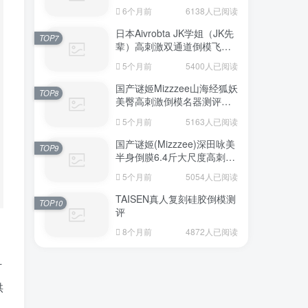
6个月前
6138人已阅读
日本Aivrobta JK学姐（JK先
TOP7
辈）高刺激双通道倒模飞机
杯深度测评报告
5个月前
5400人已阅读
国产谜姬Mizzzee山海经狐妖
TOP8
美臀高刺激倒模名器测评报
告
5个月前
5163人已阅读
国产谜姬(Mizzzee)深田咏美
TOP9
半身倒膜6.4斤大尺度高刺激
名器倒模评测报告
5个月前
5054人已阅读
TAISEN真人复刻硅胶倒模测
TOP10
评
8个月前
4872人已阅读
计
供