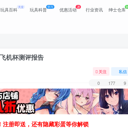
大全
学习
惠
9
玩具百科
玩具科普
优惠活动
行业资讯
绅士仓库
飞机杯测评报告
关注
私信
0
177
9
领！注册即送，还有隐藏彩蛋等你解锁