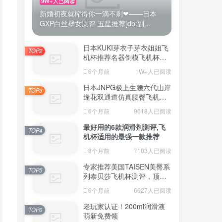
9W+人已阅读
新婚初夜就榨得你一滴不剩❤——日本
GXP白丝壁女测评 五星推荐[db:副...
日本KUKI芽衣子芽衣姐姐飞
TOP2
机杯推荐名器倒模飞机杯测
评视频
6个月前
1W+人已阅读
日本JNPG极上生腰六代山岸
TOP3
逢花双通道仿真腰臀飞机杯
（半身款）测评适合追求极
6个月前
9618人已阅读
致真实感的资深玩家
最好用的6款润滑剂测评,飞
TOP4
机杯适用的最强一款推荐
8个月前
7103人已阅读
专家推荐美国TAISEN美臀系
TOP5
列泰贝莎飞机杯测评，顶级
品质带来极致享受!
6个月前
6627人已阅读
老玩家认证！200ml润滑液
TOP6
萌新免费领