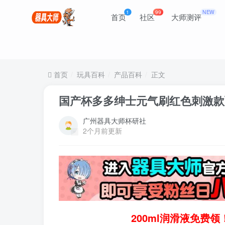
1
99
NEW
首页
社区
大师测评
首页
玩具百科
产品百科
正文
国产杯多多绅士元气刷红色刺激款
广州器具大师杯研社
2个月前更新
200ml润滑液免费