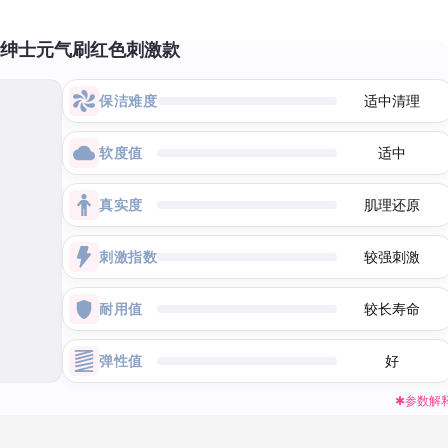
 绅士元气刷红色刺激款
保洁难度
适中清理
软度值
适中
真实度
肌理还原
刺激指数
较强刺激
耐用值
较长寿命
弹性值
好
✱参数解