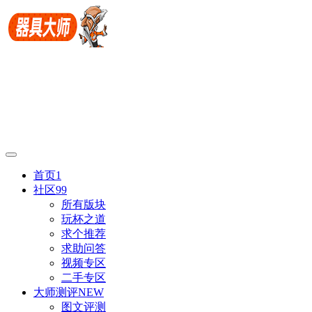
首页
1
社区
99
所有版块
玩杯之道
求个推荐
求助问答
视频专区
二手专区
大师测评
NEW
图文评测