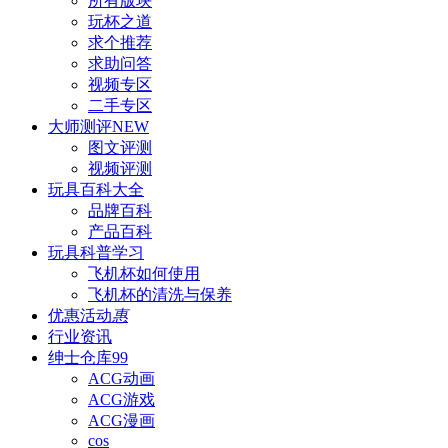
所有版块
玩杯之道
求个推荐
求助问答
视频专区
二手专区
大师测评
NEW
图文评测
视频评测
玩具百科
大全
品牌百科
产品百科
玩具科普
学习
飞机杯如何使用
飞机杯的清洗与保养
优惠活动
惠
行业资讯
绅士仓库
99
ACG动画
ACG游戏
ACG漫画
cos