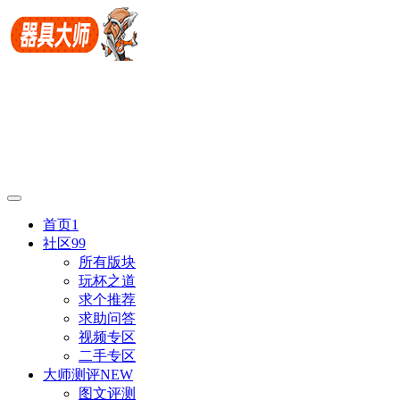
首页
1
社区
99
所有版块
玩杯之道
求个推荐
求助问答
视频专区
二手专区
大师测评
NEW
图文评测