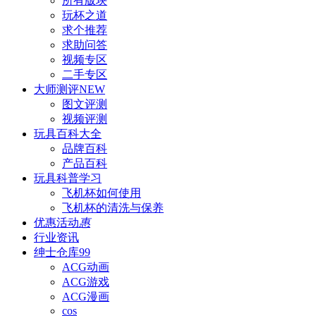
所有版块
玩杯之道
求个推荐
求助问答
视频专区
二手专区
大师测评
NEW
图文评测
视频评测
玩具百科
大全
品牌百科
产品百科
玩具科普
学习
飞机杯如何使用
飞机杯的清洗与保养
优惠活动
惠
行业资讯
绅士仓库
99
ACG动画
ACG游戏
ACG漫画
cos