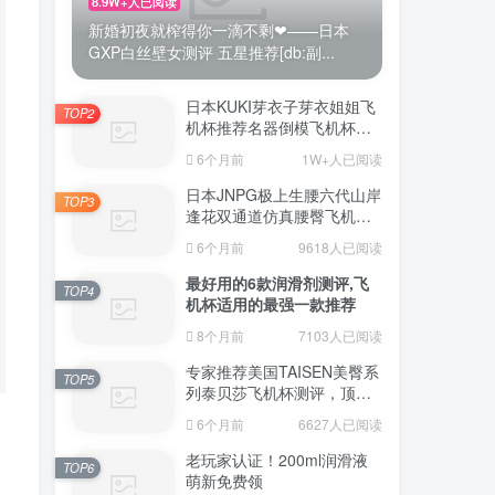
8.9W+人已阅读
新婚初夜就榨得你一滴不剩❤——日本
GXP白丝壁女测评 五星推荐[db:副...
日本KUKI芽衣子芽衣姐姐飞
TOP2
机杯推荐名器倒模飞机杯测
评视频
6个月前
1W+人已阅读
日本JNPG极上生腰六代山岸
TOP3
逢花双通道仿真腰臀飞机杯
（半身款）测评适合追求极
6个月前
9618人已阅读
致真实感的资深玩家
最好用的6款润滑剂测评,飞
TOP4
机杯适用的最强一款推荐
8个月前
7103人已阅读
专家推荐美国TAISEN美臀系
TOP5
列泰贝莎飞机杯测评，顶级
品质带来极致享受!
6个月前
6627人已阅读
老玩家认证！200ml润滑液
TOP6
萌新免费领