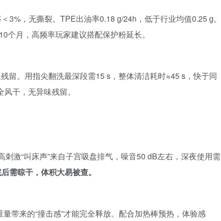
%，无撕裂。TPE出油率0.18 g/24h，低于行业均值0.25 g
–10个月，高频率玩家建议搭配保护粉延长。
走残留。用指尖翻洗最深段需15 s，整体清洁耗时≈45 s，快于同
完全风干，无异味残留。
且高刺激“叫床声”来自子宫吸盘排气，噪音50 dB左右，深夜使用需
完后需晾干，体积大易被查。
重量带来的“撞击感”才能完全释放。配合加热棒预热，体验感