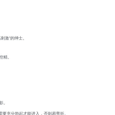
高刺激”的绅士。
控精。
影。
窄段需要充分勃起才能进入，否则易弯折。