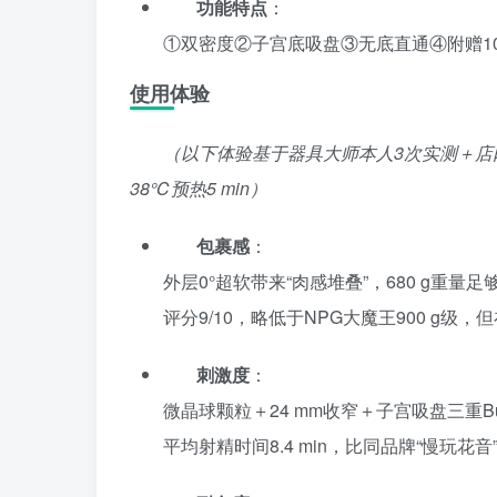
功能特点
：
①双密度②子宫底吸盘③无底直通④附赠10 
使用体验
（以下体验基于器具大师本人3次实测＋店内
38℃预热5 min）
包裹感
：
外层0°超软带来“肉感堆叠”，680 g重
评分9/10，略低于NPG大魔王900 g级，
刺激度
：
微晶球颗粒＋24 mm收窄＋子宫吸盘三重Buf
平均射精时间8.4 min，比同品牌“慢玩花