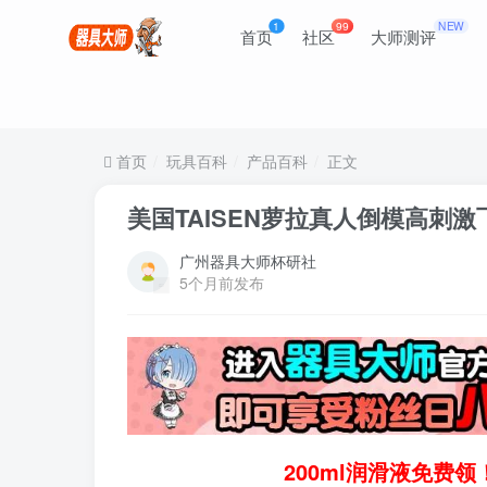
1
99
NEW
首页
社区
大师测评
首页
玩具百科
产品百科
正文
美国TAISEN萝拉真人倒模高刺
广州器具大师杯研社
5个月前发布
200ml润滑液免费