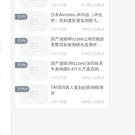
6个月前
6138人已阅读
日本Aivrobta JK学姐（JK先
TOP7
辈）高刺激双通道倒模飞机
杯深度测评报告
5个月前
5400人已阅读
国产谜姬Mizzzee山海经狐妖
TOP8
美臀高刺激倒模名器测评报
告
5个月前
5162人已阅读
国产谜姬(Mizzzee)深田咏美
TOP9
半身倒膜6.4斤大尺度高刺激
名器倒模评测报告
5个月前
5053人已阅读
TAISEN真人复刻硅胶倒模测
TOP10
评
8个月前
4869人已阅读