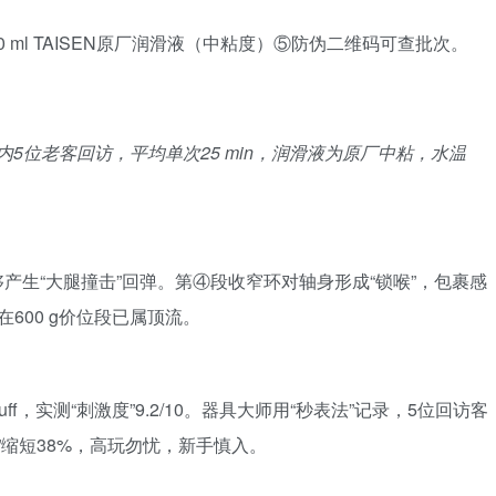
ml TAISEN原厂润滑液（中粘度）⑤防伪二维码可查批次。
5位老客回访，平均单次25 min，润滑液为原厂中粘，水温
量足够产生“大腿撞击”回弹。第④段收窄环对轴身形成“锁喉”，包裹感
但在600 g价位段已属顶流。
f，实测“刺激度”9.2/10。器具大师用“秒表法”记录，5位回访客
音”缩短38%，高玩勿忧，新手慎入。