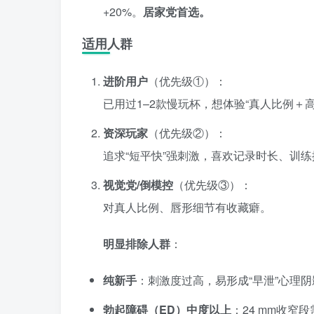
+20%。
居家党首选。
适用人群
进阶用户
（优先级①）：
已用过1–2款慢玩杯，想体验“真人比例＋
资深玩家
（优先级②）：
追求“短平快”强刺激，喜欢记录时长、训练
视觉党/倒模控
（优先级③）：
对真人比例、唇形细节有收藏癖。
明显排除人群
：
纯新手
：刺激度过高，易形成“早泄”心理阴
勃起障碍（ED）中度以上
：24 mm收