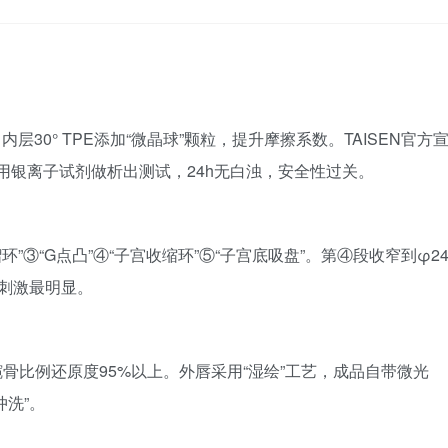
层30° TPE添加“微晶球”颗粒，提升摩擦系数。TAISEN官方
师用银离子试剂做析出测试，24h无白浊，安全性过关。
”③“G点凸”④“子宫收缩环”⑤“子宫底吸盘”。第④段收窄到φ2
状沟刺激最明显。
髋骨比例还原度95%以上。外唇采用“湿绘”工艺，成品自带微光
洗”。