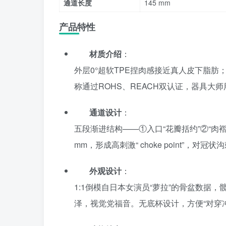
通道长度
145 mm
产品特性
材质介绍
：
外层0°超软TPE捏肉感接近真人皮下脂肪；内
称通过ROHS、REACH双认证，器具大
通道设计
：
五段渐进结构——①入口“花瓣括约”②“肉褶环
mm，形成高刺激“ choke point”，对冠
外观设计
：
1:1倒模自日本女演员“萝拉”的骨盆数据，
泽，视觉党福音。无底杯设计，方便“对穿冲