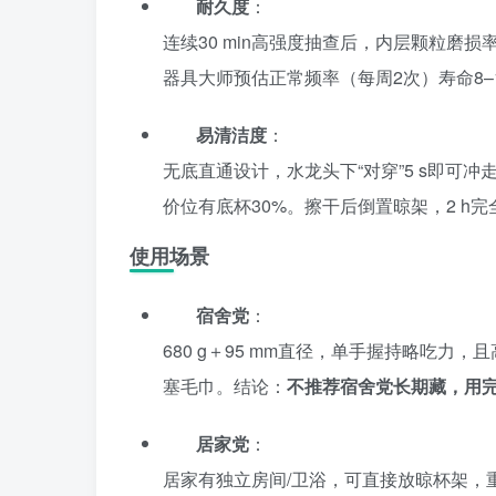
耐久度
：
连续30 min高强度抽查后，内层颗粒磨损率＜3
器具大师预估正常频率（每周2次）寿命8
易清洁度
：
无底直通设计，水龙头下“对穿”5 s即可冲
价位有底杯30%。擦干后倒置晾架，2 h
使用场景
宿舍党
：
680 g＋95 mm直径，单手握持略吃力，
塞毛巾。结论：
不推荐宿舍党长期藏，用
居家党
：
居家有独立房间/卫浴，可直接放晾杯架，