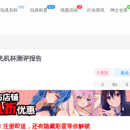
大全
学习
惠
9
玩具百科
玩具科普
优惠活动
行业资讯
绅士仓库
激飞机杯测评报告
关注
私信
0
84
8
领！注册即送，还有隐藏彩蛋等你解锁