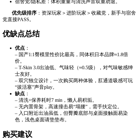
宿舍党/隐私差：体积重量与清洗声音双重劝退。
优先级排序
：资深玩家＞进阶玩家＞收藏党，新手与宿舍
党直接PASS。
优缺点总结
优点
：
– 国产1:1臀模里性价比最高，同体积日本品牌≈1.8倍
价。
– T-Skin 3.0出油低、气味轻（≈0.5级），对气味敏感绅
士友好。
– 双穴独立设计，一次购买两种体验，肛通道吸感可玩
“拔活塞”声音play。
缺点
：
– 清洗+保养耗时7 min，懒人易积垢。
– 无内置骨架，高速撞击易“塌腰”，需手扶定位。
– 入口附近出油虽低，但臀瓣底部与桌面接触面易染
色，浅色桌面请垫垫布。
购买建议