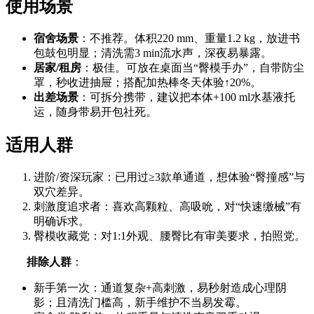
使用场景
宿舍场景
：不推荐。体积220 mm、重量1.2 kg，放进书
包鼓包明显；清洗需3 min流水声，深夜易暴露。
居家/租房
：极佳。可放在桌面当“臀模手办”，自带防尘
罩，秒收进抽屉；搭配加热棒冬天体验↑20%。
出差场景
：可拆分携带，建议把本体+100 ml水基液托
运，随身带易开包社死。
适用人群
进阶/资深玩家：已用过≥3款单通道，想体验“臀撞感”与
双穴差异。
刺激度追求者：喜欢高颗粒、高吸吮，对“快速缴械”有
明确诉求。
臀模收藏党：对1:1外观、腰臀比有审美要求，拍照党。
排除人群
：
新手第一次：通道复杂+高刺激，易秒射造成心理阴
影；且清洗门槛高，新手维护不当易发霉。