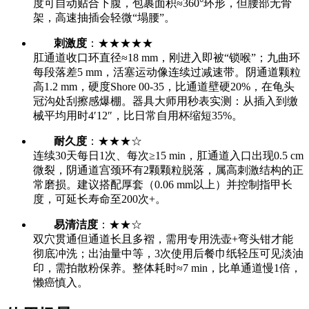
度可自动贴合下腹，包裹面积≈360°环形，但腰部无骨
架，高速抽插会轻微“塌腰”。
刺激度
：★★★★★
肛通道收口环直径≈18 mm，刚进入即被“锁喉”；九曲环
每段落差5 mm，活塞运动像连续过减速带。阴通道颗粒
高1.2 mm，硬度Shore 00-35，比通道壁硬20%，在龟头
冠沟处刮擦感爆棚。器具大师用秒表实测：从插入到缴
械平均用时4′12″，比日常自用杯缩短35%。
耐久度
：★★★☆
连续30天每日1次、每次≥15 min，肛通道入口出现0.5 cm
微裂，阴通道宫颈环有2颗颗粒脱落，属高刺激结构的正
常磨损。建议搭配厚套（0.06 mm以上）并控制指甲长
度，可延长寿命至200次+。
易清洁度
：★★☆
双穴贯通但通道长且多褶，需用专用洗壶+弯头钳才能
彻底冲洗；出油量中等，3次使用后餐巾纸轻压可见淡油
印，需拍散粉保养。整体耗时≈7 min，比单通道慢1倍，
懒癌慎入。