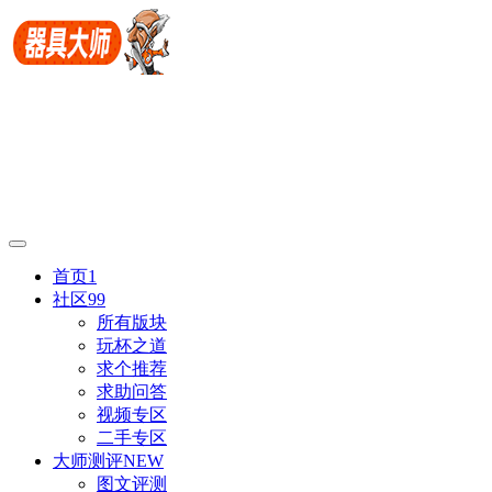
首页
1
社区
99
所有版块
玩杯之道
求个推荐
求助问答
视频专区
二手专区
大师测评
NEW
图文评测