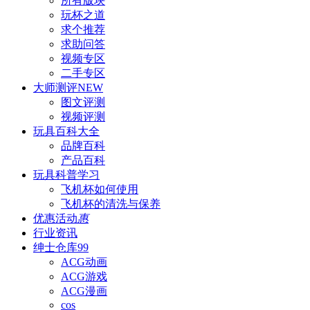
所有版块
玩杯之道
求个推荐
求助问答
视频专区
二手专区
大师测评
NEW
图文评测
视频评测
玩具百科
大全
品牌百科
产品百科
玩具科普
学习
飞机杯如何使用
飞机杯的清洗与保养
优惠活动
惠
行业资讯
绅士仓库
99
ACG动画
ACG游戏
ACG漫画
cos