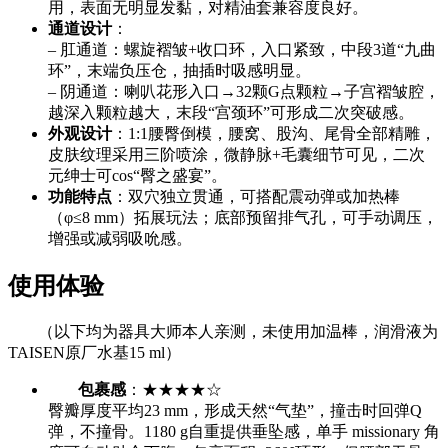
用，表面无明显发黏，对精油套兼容度良好。
通道设计
：
– 肛通道：螺旋褶皱+收口环，入口紧致，中段3道“九曲
环”，末端负压仓，抽插时吸感明显。
– 阴通道：喇叭花形入口→32颗G点颗粒→子宫褶皱腔，
越深入颗粒越大，末段“宫颈环”可形成二次突破感。
外观设计
：1:1腰臀倒模，腰窝、股沟、尾骨全部精雕，
皮肤纹理采用三阶喷涂，微静脉+毛囊细节可见，二次
元绅士可cos“臀之盛宴”。
功能特点
：双穴独立贯通，可搭配震动弹或加热棒
（φ≤8 mm）拓展玩法；底部预留排气孔，可手动调压，
增强或减弱吸吮感。
使用体验
（以下均为器具大师本人亲测，未使用加温棒，润滑液为
TAISEN原厂水基15 ml）
包裹感
：★★★★☆
臀瓣厚度平均23 mm，形成天然“气垫”，撞击时回弹Q
弹，不撞骨。1180 g自重提供垂坠感，单手 missionary 角