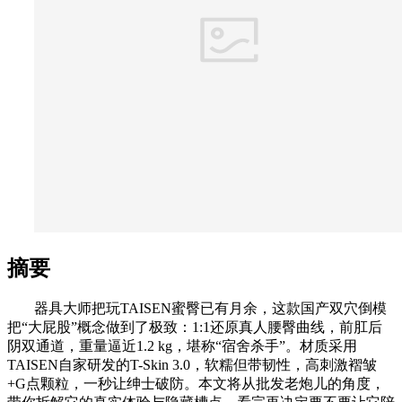
摘要
器具大师把玩TAISEN蜜臀已有月余，这款国产双穴倒模
把“大屁股”概念做到了极致：1:1还原真人腰臀曲线，前肛后
阴双通道，重量逼近1.2 kg，堪称“宿舍杀手”。材质采用
TAISEN自家研发的T-Skin 3.0，软糯但带韧性，高刺激褶皱
+G点颗粒，一秒让绅士破防。本文将从批发老炮儿的角度，