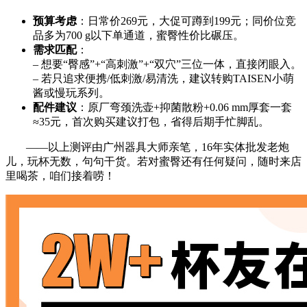
预算考虑
：日常价269元，大促可蹲到199元；同价位竞
品多为700 g以下单通道，蜜臀性价比碾压。
需求匹配
：
– 想要“臀感”+“高刺激”+“双穴”三位一体，直接闭眼入。
– 若只追求便携/低刺激/易清洗，建议转购TAISEN小萌
酱或慢玩系列。
配件建议
：原厂弯颈洗壶+抑菌散粉+0.06 mm厚套一套
≈35元，首次购买建议打包，省得后期手忙脚乱。
——以上测评由广州器具大师亲笔，16年实体批发老炮
儿，玩杯无数，句句干货。若对蜜臀还有任何疑问，随时来店
里喝茶，咱们接着唠！