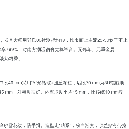
-20，器具大师用邵氏00针测得约18，比市面上主流25-30软了不止
菌率≥99%，对南方潮湿宿舍党算福音。无邻苯、无重金属，
淡淡奶粉香。
段40 mm采用“Y”形褶皱+圆丘颗粒，后段70 mm为3D螺旋肋
5 mm，对粗度友好。内壁厚度平均15 mm，比传统10 mm厚
做磨砂雪花纹，防手滑。造型走“萌系”，粉白渐变，顶盖贴有劳拉