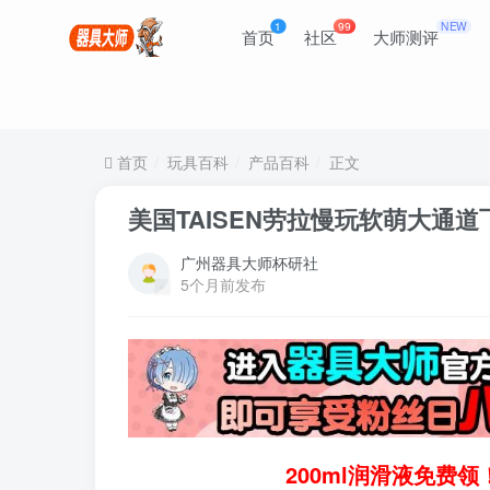
1
99
NEW
首页
社区
大师测评
首页
玩具百科
产品百科
正文
美国TAISEN劳拉慢玩软萌大通
广州器具大师杯研社
5个月前发布
200ml润滑液免费