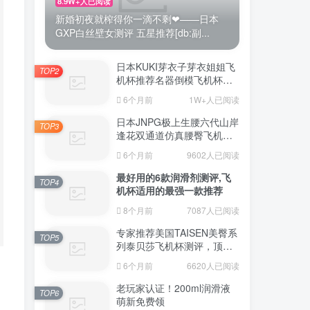
8.9W+人已阅读
新婚初夜就榨得你一滴不剩❤——日本
GXP白丝壁女测评 五星推荐[db:副...
日本KUKI芽衣子芽衣姐姐飞
TOP2
机杯推荐名器倒模飞机杯测
评视频
6个月前
1W+人已阅读
日本JNPG极上生腰六代山岸
TOP3
逢花双通道仿真腰臀飞机杯
（半身款）测评适合追求极
6个月前
9602人已阅读
致真实感的资深玩家
最好用的6款润滑剂测评,飞
TOP4
机杯适用的最强一款推荐
8个月前
7087人已阅读
专家推荐美国TAISEN美臀系
TOP5
列泰贝莎飞机杯测评，顶级
品质带来极致享受!
6个月前
6620人已阅读
老玩家认证！200ml润滑液
TOP6
萌新免费领