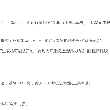
双鞋位，不算小巧；但运行噪音仅42 dB（手机app测），比笔记本
最爽；外观萌系，不小心被家人看到也能糊弄成“减压玩具”。
PE过安检可能被开包，器具大师建议放透明收纳袋+贴“医用硅胶
验；进阶=6-20次；资深=20+并玩过3款以上高刺激）
恐惧症”双重阴影。