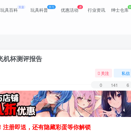
大全
学习
惠
9
玩具百科
玩具科普
优惠活动
行业资讯
绅士仓库
道飞机杯测评报告
关注
私信
0
141
6
领！注册即送，还有隐藏彩蛋等你解锁