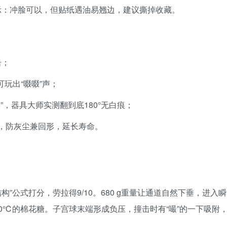
示：冲脸可以，但贴纸遇油易翘边，建议撕掉收藏。
击；
可玩出“啜啜”声；
”，器具大师实测翻到底180°无白痕；
口，防灰尘兼回形，延长寿命。
构”公式打分，劳拉得9/10。680 g重量让通道自然下垂，进入瞬
0℃的棉花糖。子宫球末端形成负压，撞击时有“嘬”的一下吸附