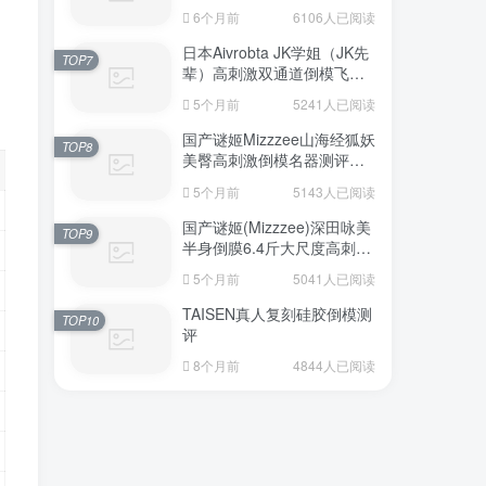
6个月前
6106人已阅读
日本Aivrobta JK学姐（JK先
TOP7
辈）高刺激双通道倒模飞机
杯深度测评报告
5个月前
5241人已阅读
国产谜姬Mizzzee山海经狐妖
TOP8
美臀高刺激倒模名器测评报
告
5个月前
5143人已阅读
国产谜姬(Mizzzee)深田咏美
TOP9
半身倒膜6.4斤大尺度高刺激
名器倒模评测报告
5个月前
5041人已阅读
TAISEN真人复刻硅胶倒模测
TOP10
评
8个月前
4844人已阅读