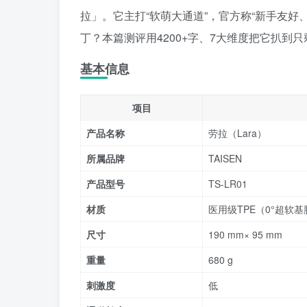
拉」。它主打“软萌大通道”，官方称“新手友
丁？本篇测评用4200+字、7大维度把它扒到
基本信息
项目
产品名称
劳拉（Lara）
所属品牌
TAISEN
产品型号
TS-LR01
材质
医用级TPE（0°超软
尺寸
190 mm× 95 mm
重量
680 g
刺激度
低