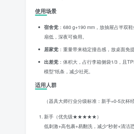
使用场景
宿舍党
：680 g+190 mm，放抽屉占半
扇低，深夜可偷用。
居家党
：重量带来稳定撞击感，放桌面免提
出差党
：体积大，占行李箱侧袋1/3，且T
模型”纸条，减少社死。
适用人群
（器具大师行业分级标准：新手=0-5次杯经
新手（优先级★★★★★）
低刺激+高包裹+易翻洗，减少“秒射+清洁