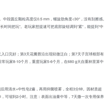
中段圆丘颗粒高度仅0.5 mm，螺旋肋角度<30°，没有刮擦感
炼+长时间把玩”。老玩家想提速可把底部旋钮调到“紧”，能提到“中
第1天入口完好；第3天花瓣唇沿出现轻微泛白；第7天子宫球根部有
常玩家8-10个月，重度玩家5-6个月，在680 g大自重杯里算中
后用清水+中性皂2遍，再用抑菌喷雾，全程3分钟。因材质超
棒，可缩到2小时。注意：表面出油量中等，7天撒一次专用保养