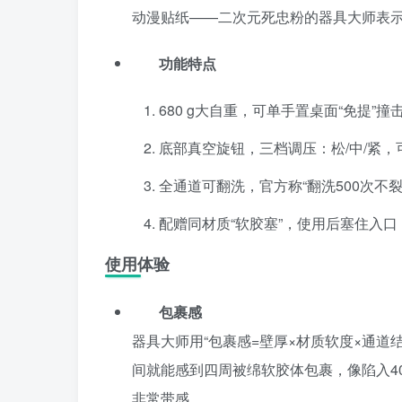
动漫贴纸——二次元死忠粉的器具大师表
功能特点
680 g大自重，可单手置桌面“免提”撞
底部真空旋钮，三档调压：松/中/紧，
全通道可翻洗，官方称“翻洗500次不裂
配赠同材质“软胶塞”，使用后塞住入
使用体验
包裹感
器具大师用“包裹感=壁厚×材质软度×通道结
间就能感到四周被绵软胶体包裹，像陷入4
非常带感。