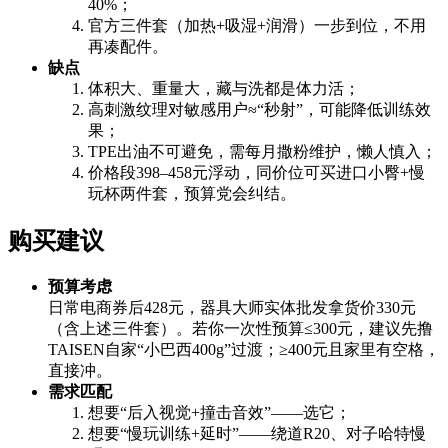
40%；
官方三件套（加热+吸湿+润滑）一步到位，不用
再凑配件。
缺点
体积大、重量大，藏与洗都是体力活；
高刺激纹理对敏感用户≈“秒射”，可能降低训练效
果；
TPE出油不可避免，需每月撒粉维护，懒人慎入；
价格段398–458元浮动，同价位可买进口小臀+慢
玩杯两件套，预算党会纠结。
购买建议
预算考虑
日常电商券后428元，器具大师实体批发拿货价330元
（含上述三件套）。若你一次性预算≤300元，建议先撸
TAISEN自家“小巴西400g”过渡；≥400元且家里有空格，
直接冲。
需求匹配
想要“后入视觉+撞击音效”——选它；
想要“慢玩训练+延时”——绕道R20、对子哈特慢