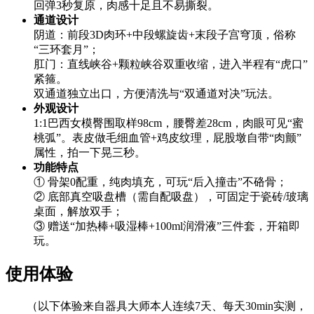
回弹3秒复原，肉感十足且不易撕裂。
通道设计
阴道：前段3D肉环+中段螺旋齿+末段子宫穹顶，俗称
“三环套月”；
肛门：直线峡谷+颗粒峡谷双重收缩，进入半程有“虎口”
紧箍。
双通道独立出口，方便清洗与“双通道对决”玩法。
外观设计
1:1巴西女模臀围取样98cm，腰臀差28cm，肉眼可见“蜜
桃弧”。表皮做毛细血管+鸡皮纹理，屁股墩自带“肉颤”
属性，拍一下晃三秒。
功能特点
① 骨架0配重，纯肉填充，可玩“后入撞击”不硌骨；
② 底部真空吸盘槽（需自配吸盘），可固定于瓷砖/玻璃
桌面，解放双手；
③ 赠送“加热棒+吸湿棒+100ml润滑液”三件套，开箱即
玩。
使用体验
（以下体验来自器具大师本人连续7天、每天30min实测，