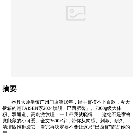
摘要
器具大师坐镇广州门店第16年，经手臀模不下百款，今天
拆箱的是TAISEN家2024旗舰「巴西肥臀」。7000g级大体
积、双通道、高刺激纹理，一上秤我就晓得——这绝不是宿舍
党能藏的小可爱。全文3600+字，带你从肉感、刺激、耐久、
清洁四维拆透它，看完再决定要不要让这只“巴西臀”霸占你的