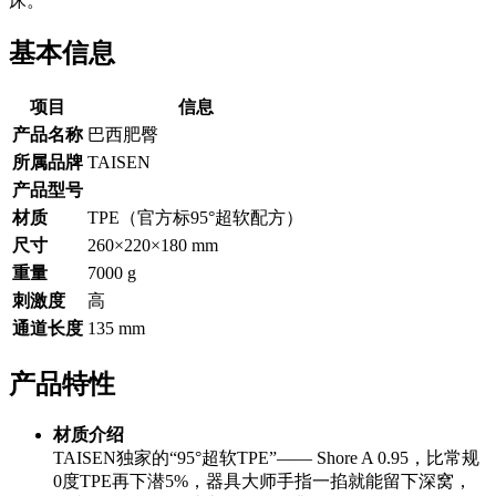
床。
基本信息
项目
信息
产品名称
巴西肥臀
所属品牌
TAISEN
产品型号
材质
TPE（官方标95°超软配方）
尺寸
260×220×180 mm
重量
7000 g
刺激度
高
通道长度
135 mm
产品特性
材质介绍
TAISEN独家的“95°超软TPE”—— Shore A 0.95，比常规
0度TPE再下潜5%，器具大师手指一掐就能留下深窝，