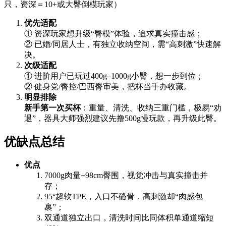
只，资深＝10+或大臀倒模玩家）
优先适配
① 资深玩家想升级“臀模”体验，追求真实撞击感；
② 已婚/同居人士，有独立收纳空间，需“高刺激”快速解
决。
次级适配
① 进阶用户已玩过400g–1000g小臀，想一步到位；
② 健身党/臀控/巴西臀审美，把杯当手办收藏。
明显排除
新手第一次买杯
：重量、清洗、收纳三重门槛，极易“劝
退”，器具大师强烈建议先撸500g慢玩款，再升级此臀。
优缺点总结
优点
7000g肉量+98cm臀围，视觉冲击与真实撞击并
存；
95°超软TPE，入口不硌骨，高刺激却“肉感包
裹”；
双通道独立出口，清洗时间比同体积单通道缩短