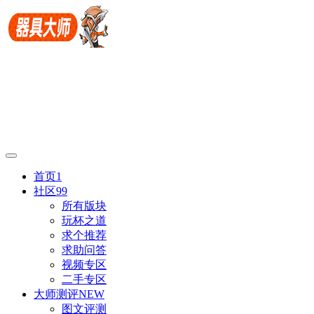
首页
1
社区
99
所有版块
玩杯之道
求个推荐
求助问答
视频专区
二手专区
大师测评
NEW
图文评测