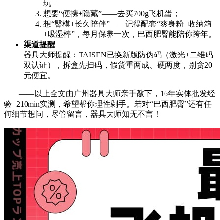
玩；
想要“便携+隐藏”——去买700g飞机蛋；
想“臀模+长久陪伴”——记得配套“爽身粉+收纳箱
+吸湿棒”，每月保养一次，巴西肥臀能陪你跨年。
渠道提醒
器具大师提醒：TAISEN已换新版防伪码（激光+二维码
双认证），拆盒先扫码，假货重两成、硬两度，别贪20
元便宜。
——以上全文由广州器具大师亲手敲下，16年实体批发经
验+210min实测，希望帮你理性剁手。若对“巴西肥臀”还有任
何细节想问，尽管留言，器具大师知无不言！