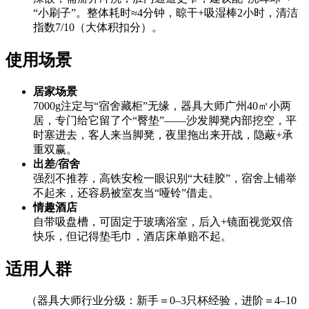
“小刷子”。整体耗时≈4分钟，晾干+吸湿棒2小时，清洁
指数7/10（大体积扣分）。
使用场景
居家场景
7000g注定与“宿舍藏柜”无缘，器具大师广州40㎡小两
居，专门给它留了个“臀垫”——沙发脚凳内部挖空，平
时塞进去，客人来当脚凳，夜里拖出来开战，隐蔽+承
重双赢。
出差/宿舍
强烈不推荐，高铁安检一眼识别“大硅胶”，宿舍上铺举
不起来，还容易被室友当“哑铃”借走。
情趣酒店
自带吸盘槽，可固定于玻璃浴室，后入+镜面视觉双倍
快乐，但记得垫毛巾，酒店床单赔不起。
适用人群
（器具大师行业分级：新手＝0–3只杯经验，进阶＝4–10