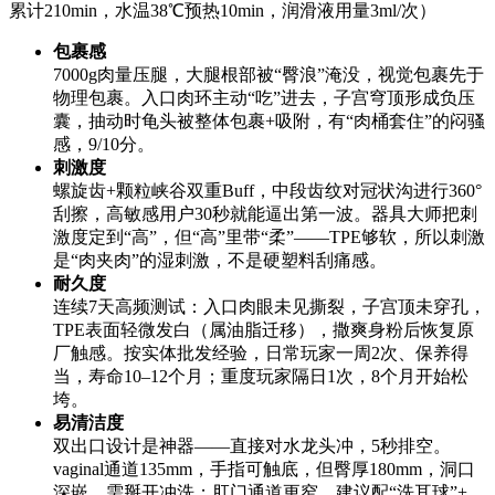
累计210min，水温38℃预热10min，润滑液用量3ml/次）
包裹感
7000g肉量压腿，大腿根部被“臀浪”淹没，视觉包裹先于
物理包裹。入口肉环主动“吃”进去，子宫穹顶形成负压
囊，抽动时龟头被整体包裹+吸附，有“肉桶套住”的闷骚
感，9/10分。
刺激度
螺旋齿+颗粒峡谷双重Buff，中段齿纹对冠状沟进行360°
刮擦，高敏感用户30秒就能逼出第一波。器具大师把刺
激度定到“高”，但“高”里带“柔”——TPE够软，所以刺激
是“肉夹肉”的湿刺激，不是硬塑料刮痛感。
耐久度
连续7天高频测试：入口肉眼未见撕裂，子宫顶未穿孔，
TPE表面轻微发白（属油脂迁移），撒爽身粉后恢复原
厂触感。按实体批发经验，日常玩家一周2次、保养得
当，寿命10–12个月；重度玩家隔日1次，8个月开始松
垮。
易清洁度
双出口设计是神器——直接对水龙头冲，5秒排空。
vaginal通道135mm，手指可触底，但臀厚180mm，洞口
深嵌，需掰开冲洗；肛门通道更窄，建议配“洗耳球”+