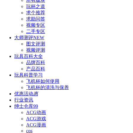
所有版块
玩杯之道
求个推荐
求助问答
视频专区
二手专区
大师测评
NEW
图文评测
视频评测
玩具百科
大全
品牌百科
产品百科
玩具科普
学习
飞机杯如何使用
飞机杯的清洗与保养
优惠活动
惠
行业资讯
绅士仓库
99
ACG动画
ACG游戏
ACG漫画
cos