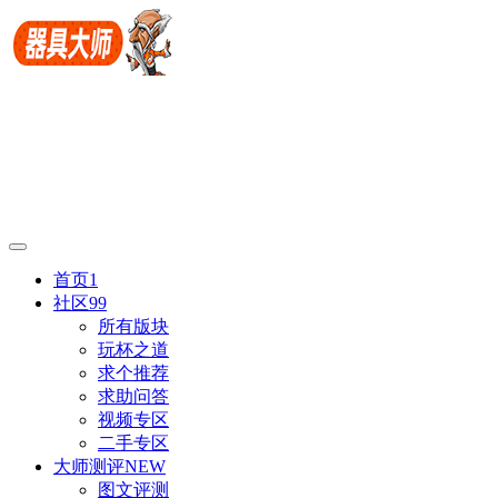
首页
1
社区
99
所有版块
玩杯之道
求个推荐
求助问答
视频专区
二手专区
大师测评
NEW
图文评测