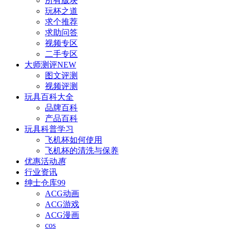
所有版块
玩杯之道
求个推荐
求助问答
视频专区
二手专区
大师测评
NEW
图文评测
视频评测
玩具百科
大全
品牌百科
产品百科
玩具科普
学习
飞机杯如何使用
飞机杯的清洗与保养
优惠活动
惠
行业资讯
绅士仓库
99
ACG动画
ACG游戏
ACG漫画
cos