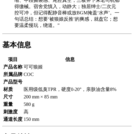
缩、中段撕裂感、尾腔真空，三板斧下来老司机都
得缴械。宿舍党慎入，动静大；独居绅士/二次元
控可冲，但记得配静音棒或放BGM掩盖‘水声’。一
句话总结：想要‘被狼娘反推’的爽感，就盘它；想
要温柔慢玩，绕道。”
基本信息
项目
信息
产品名称
可可狼姬
所属品牌
COC
产品型号
材质
医用级低臭TPR，硬度0-20°，亲肤油含量8%
尺寸
200 mm × 85 mm
重量
580 g
刺激度
高
通道长度
150 mm