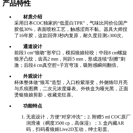
产品特性
材质介绍
采用日本COC独家的“低蛋白TPR”，气味比同价位国产
胶低30%，表面喷粉工艺，触感涩而不黏。器具大师捏
了16年胶，这款回弹3秒内复原，耐久度目测≥300次。
通道设计
前段3 cm“狼吻”形窄口，模拟狼娘轻咬；中段8 cm螺旋
狼牙凸纹，齿高2 mm，间距5 mm，形成连续“刮擦”刺
激；后段4 cm真空腔+子宫穹顶，吸附感瞬间翻倍。
外观设计
杯体整体做“狼耳”造型，入口粉紫渐变，外侧烙印月亮
与爪痕图腾，二次元浓度爆表。外铁盒为哑光黑，正面
烫银狼娘剪影，收藏党狂喜。
功能特点
无底设计，方便“对穿冲洗”；2. 附赠5 ml COC原厂
润滑液（稠度3500 cp，高保湿）；3. 盒内藏AR
码，扫码看狼姬Live2D互动，绅士彩蛋。