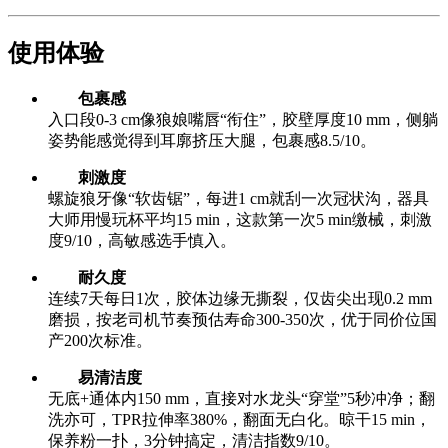
使用体验
包裹感
入口段0-3 cm像狼娘嘴唇“衔住”，胶壁厚度10 mm，侧躺
姿势能感觉得到耳廓挤压大腿，包裹感8.5/10。
刺激度
螺旋狼牙像“软齿锯”，每进1 cm就刮一次冠状沟，器具
大师用慢玩杯平均15 min，这款第一次5 min缴械，刺激
度9/10，高敏感选手慎入。
耐久度
连续7天每日1次，胶体边缘无撕裂，仅齿尖出现0.2 mm
磨损，按老司机节奏预估寿命300-350次，优于同价位国
产200次标准。
易清洁度
无底+通体内150 mm，直接对水龙头“穿堂”5秒冲净；翻
洗亦可，TPR拉伸率380%，翻面无白化。晾干15 min，
保养粉一扑，3分钟搞定，清洁指数9/10。