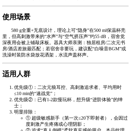
使用场景
580 g全重+无底设计，理论上可“隐身”在500 ml保温杯壳
里，但高刺激带来的“水声”与“空气挤压声”约55 dB，宿舍党
深夜用会被上铺敲床板。器具大师亲测：独居租房/二次元书
房/酒店差旅最匹配；若宿舍非要玩，建议配“白噪音BGM”或
洗澡时装防水袋放花洒架，水流声盖杯声。
适用人群
优先级①：二次元狼耳控、高刺激追求者、平均用时
≤10 min的“速战党”；
优先级②：已有1-2款慢玩杯，想升级“进阶体验”的绅
士；
明显排除：
① 超级敏感新手（第一次≤20下即射者），会因过
度刺激产生疼痛或心理阴影；
② 追求“真人倒模”柔软真实感的用户，本品纹理