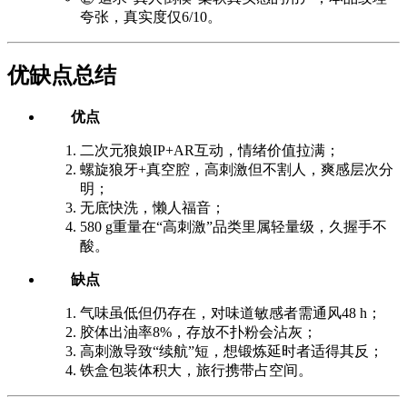
夸张，真实度仅6/10。
优缺点总结
优点
二次元狼娘IP+AR互动，情绪价值拉满；
螺旋狼牙+真空腔，高刺激但不割人，爽感层次分
明；
无底快洗，懒人福音；
580 g重量在“高刺激”品类里属轻量级，久握手不
酸。
缺点
气味虽低但仍存在，对味道敏感者需通风48 h；
胶体出油率8%，存放不扑粉会沾灰；
高刺激导致“续航”短，想锻炼延时者适得其反；
铁盒包装体积大，旅行携带占空间。