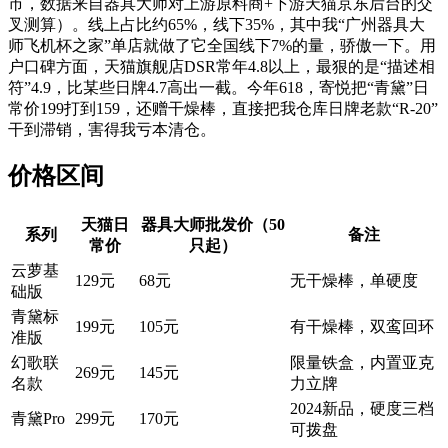
市，数据来自器具大师对上游原料商+下游天猫京东后台的交
叉测算）。线上占比约65%，线下35%，其中我“广州器具大
师飞机杯之家”单店就做了它全国线下7%的量，骄傲一下。用
户口碑方面，天猫旗舰店DSR常年4.8以上，最狠的是“描述相
符”4.9，比某些日牌4.7高出一截。今年618，寄悦把“青黛”日
常价199打到159，还赠干燥棒，直接把我仓库日牌老款“R-20”
干到滞销，害得我亏本清仓。
价格区间
天猫日
器具大师批发价（50
系列
备注
常价
只起）
云萝基
129元
68元
无干燥棒，单硬度
础版
青黛标
199元
105元
有干燥棒，双鸾回环
准版
幻歌联
限量铁盒，内置亚克
269元
145元
名款
力立牌
2024新品，硬度三档
青黛Pro
299元
170元
可拨盘