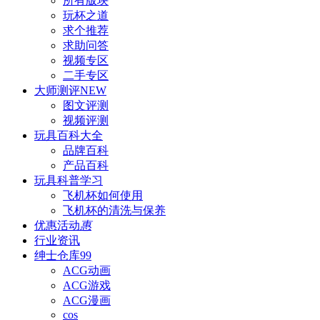
所有版块
玩杯之道
求个推荐
求助问答
视频专区
二手专区
大师测评
NEW
图文评测
视频评测
玩具百科
大全
品牌百科
产品百科
玩具科普
学习
飞机杯如何使用
飞机杯的清洗与保养
优惠活动
惠
行业资讯
绅士仓库
99
ACG动画
ACG游戏
ACG漫画
cos