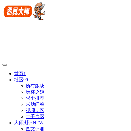
首页
1
社区
99
所有版块
玩杯之道
求个推荐
求助问答
视频专区
二手专区
大师测评
NEW
图文评测