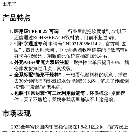
出来了。
产品特点
医用级TPE 0-25°可调
——行业里能把软度做到25°以下
还能通过ROHS+REACH双料的，目前不超过5家。
“回”字通道专利
申请号CN202120586114.2，官方叫“鸾
回”，器具大师亲测，中段那两圈收窄确实能把敏感带刚
好卡在冠状沟，刺激值比传统直桶高18%左右。
外壳ABS+亚克力双层注塑
，耐摔性比单层提升40%，我
仓库发货摔过几次，真没裂。
全系标配“隐形干燥棒”
，一根看似塑料棒的玩意，插进
去30分钟能把内部残留水分降到5%以内，解决了传统倒
模“阴干发黏”的老毛病。
包装“国风封套”可二次利用做笔筒
，环保概念+桌面摆
件，买了不尴尬，我妈来我店里都认不出这是啥。
市场表现
2023全年寄悦国内销售额估摸在1.8-2.1亿之间（官方没上