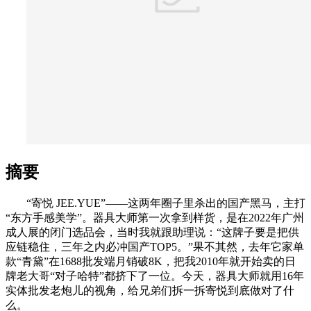
摘要
“寄悦 JEE.YUE”——这两年圈子里杀出的国产黑马，主打
“东方手感美学”。器具大师第一次拿到样货，是在2022年广州
成人展的闭门选品会，当时我就跟助理说：“这牌子要是把供
应链稳住，三年之内必冲国产TOP5。”果不其然，去年它家单
款“青黛”在1688批发端月销破8K，把我2010年就开始卖的日
牌老大哥“对子哈特”都挤下了一位。今天，器具大师就用16年
实体批发老炮儿的视角，给兄弟们拆一拆寄悦到底做对了什
么。