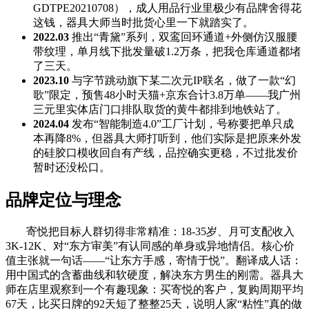
GDTPE20210708），成人用品行业里极少有品牌舍得花
这钱，器具大师当时批货心里一下就踏实了。
2022.03
推出“青黛”系列，双鸾回环通道+外侧仿汉服腰
带纹理，单月线下批发量破1.2万条，把我仓库通道都堵
了三天。
2023.10
与字节跳动旗下某二次元IP联名，做了一款“幻
歌”限定，预售48小时天猫+京东合计3.8万单——我广州
三元里实体店门口排队取货的黄牛都排到地铁站了。
2024.04
发布“智能制造4.0”工厂计划，号称要把单只成
本再降8%，但器具大师打听到，他们实际是把原来外发
的硅胶口模收回自有产线，品控确实更稳，不过批发价
暂时还没松口。
品牌定位与理念
寄悦把目标人群切得非常精准：18-35岁、月可支配收入
3K-12K、对“东方审美”有认同感的单身或异地情侣。核心价
值主张就一句话——“让东方手感，寄情于悦”。翻译成人话：
用中国式的含蓄曲线和软硬度，解决东方男生的刚需。器具大
师在店里观察到一个有趣现象：买寄悦的客户，复购周期平均
67天，比买日牌的92天短了整整25天，说明人家“粘性”真的做