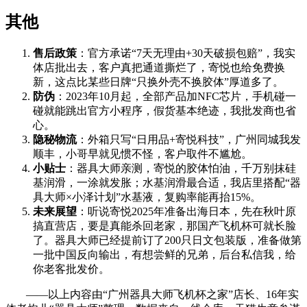
其他
售后政策
：官方承诺“7天无理由+30天破损包赔”，我实
体店批出去，客户真把通道撕烂了，寄悦也给免费换
新，这点比某些日牌“只换外壳不换胶体”厚道多了。
防伪
：2023年10月起，全部产品加NFC芯片，手机碰一
碰就能跳出官方小程序，假货基本绝迹，我批发商也省
心。
隐秘物流
：外箱只写“日用品+寄悦科技”，广州同城我发
顺丰，小哥早就见惯不怪，客户取件不尴尬。
小贴士
：器具大师亲测，寄悦的胶体怕油，千万别抹硅
基润滑，一涂就发胀；水基润滑最合适，我店里搭配“器
具大师×小泽计划”水基液，复购率能再抬15%。
未来展望
：听说寄悦2025年准备出海日本，先在秋叶原
搞直营店，要是真能杀回老家，那国产飞机杯可就长脸
了。器具大师已经提前订了200只日文包装版，准备做第
一批中国反向输出，有想尝鲜的兄弟，后台私信我，给
你老客批发价。
——以上内容由“广州器具大师飞机杯之家”店长、16年实