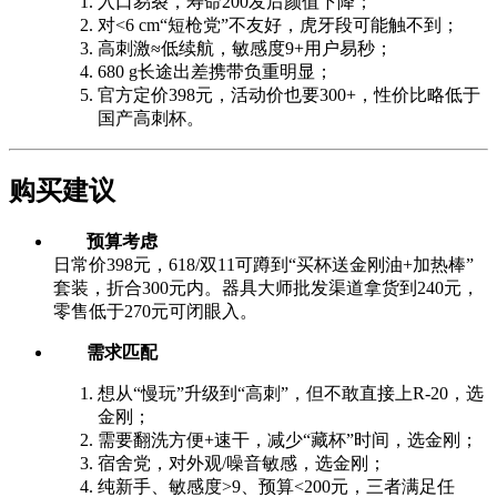
入口易裂，寿命200发后颜值下降；
对<6 cm“短枪党”不友好，虎牙段可能触不到；
高刺激≈低续航，敏感度9+用户易秒；
680 g长途出差携带负重明显；
官方定价398元，活动价也要300+，性价比略低于
国产高刺杯。
购买建议
预算考虑
日常价398元，618/双11可蹲到“买杯送金刚油+加热棒”
套装，折合300元内。器具大师批发渠道拿货到240元，
零售低于270元可闭眼入。
需求匹配
想从“慢玩”升级到“高刺”，但不敢直接上R-20，选
金刚；
需要翻洗方便+速干，减少“藏杯”时间，选金刚；
宿舍党，对外观/噪音敏感，选金刚；
纯新手、敏感度>9、预算<200元，三者满足任