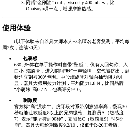
附赠“金刚油”5 ml， viscosity 400 mPa·s，比
Onatsuyu稠一点，增强摩擦热感。
使用体验
（以下体验来自器具大师本人+3名匿名老客复测，平均每
周2次，连续30天）
包裹感
680 g杯体在单手操作时自带“坠感”，像有人回勾你。入
口小+螺旋脊，进入瞬间“咔”一声轻响，空气被挤出，冠
状沟立刻被360°包围。中段螺旋脊对轴向抽动阻力明
显，器具大师用拉力计测，平均阻力1.8 N，比同品牌
“小萌妹”高0.7 N，包裹评分9/10。
刺激度
官方标“高”没吹牛。虎牙段对系带刮擦频率高，慢玩30
秒就能让敏感度8以上的兄弟缴枪。复测员A（敏感度
7）表示“能坚持到90秒”，复测员C（敏感度9）“45秒
崩”。器具大师给刺激度9.2/10，仅低于R-20王者版。