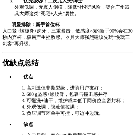
优先级③：二次元人夫/绅士
外观低调，无真人倒模，降低“社死”风险，契合广州器
具大师这类“死宅+人夫”属性。
明显排除：新手首位杯
入口紧+螺旋脊+虎牙，三重暴击，敏感度>8的新手90%会在30
秒内弃杯，极易产生挫败感。器具大师强烈建议先玩“慢玩三
剑客”再升级。
优缺点总结
优点
高刺激但非撕裂级，进阶用户友好；
680 g坠感+螺旋脊，包裹与撞击感并存；
可翻洗+速干，维护成本低于同价位全密封杯；
外观低调，隐蔽值拉满；
负压调节环单手可控，可边冲边玩。
缺点