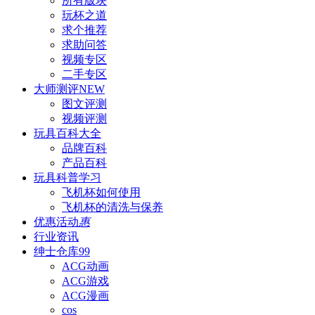
所有版块
玩杯之道
求个推荐
求助问答
视频专区
二手专区
大师测评
NEW
图文评测
视频评测
玩具百科
大全
品牌百科
产品百科
玩具科普
学习
飞机杯如何使用
飞机杯的清洗与保养
优惠活动
惠
行业资讯
绅士仓库
99
ACG动画
ACG游戏
ACG漫画
cos