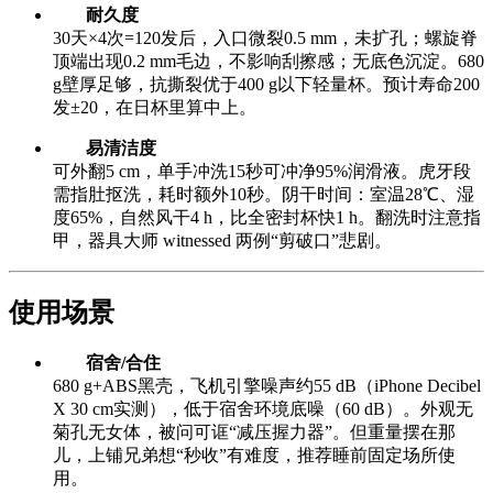
耐久度
30天×4次=120发后，入口微裂0.5 mm，未扩孔；螺旋脊
顶端出现0.2 mm毛边，不影响刮擦感；无底色沉淀。680
g壁厚足够，抗撕裂优于400 g以下轻量杯。预计寿命200
发±20，在日杯里算中上。
易清洁度
可外翻5 cm，单手冲洗15秒可冲净95%润滑液。虎牙段
需指肚抠洗，耗时额外10秒。阴干时间：室温28℃、湿
度65%，自然风干4 h，比全密封杯快1 h。翻洗时注意指
甲，器具大师 witnessed 两例“剪破口”悲剧。
使用场景
宿舍/合住
680 g+ABS黑壳，飞机引擎噪声约55 dB（iPhone Decibel
X 30 cm实测），低于宿舍环境底噪（60 dB）。外观无
菊孔无女体，被问可诓“减压握力器”。但重量摆在那
儿，上铺兄弟想“秒收”有难度，推荐睡前固定场所使
用。