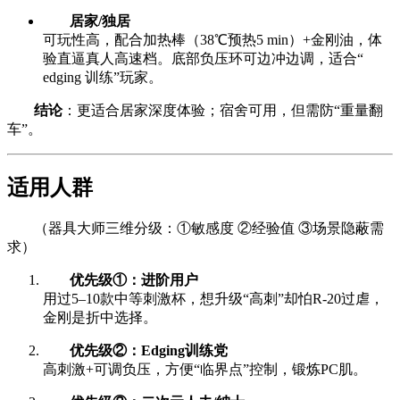
居家/独居
可玩性高，配合加热棒（38℃预热5 min）+金刚油，体
验直逼真人高速档。底部负压环可边冲边调，适合“
edging 训练”玩家。
结论
：更适合居家深度体验；宿舍可用，但需防“重量翻
车”。
适用人群
（器具大师三维分级：①敏感度 ②经验值 ③场景隐蔽需
求）
优先级①：进阶用户
用过5–10款中等刺激杯，想升级“高刺”却怕R-20过虐，
金刚是折中选择。
优先级②：Edging训练党
高刺激+可调负压，方便“临界点”控制，锻炼PC肌。