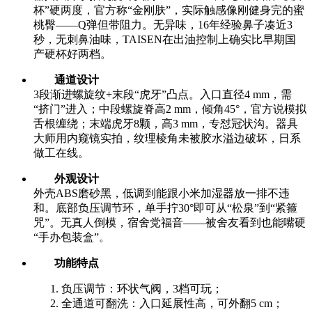
杯”硬两度，官方称“金刚肤”，实际触感像刚健身完的蜜
桃臀——Q弹但带阻力。无异味，16年经验鼻子凑近3
秒，无刺鼻油味，TAISEN在出油控制上确实比早期国
产硬杯好两档。
通道设计
3段渐进螺旋纹+末段“虎牙”凸点。入口直径4 mm，需
“挤门”进入；中段螺旋脊高2 mm，倾角45°，官方说模拟
舌根缠绕；末端虎牙8颗，高3 mm，专怼冠状沟。器具
大师用内窥镜实拍，纹理棱角未被胶水溢边破坏，日系
做工在线。
外观设计
外壳ABS磨砂黑，低调到能跟小米加湿器放一排不违
和。底部负压调节环，单手拧30°即可从“松泉”到“紧箍
咒”。无真人倒模，宿舍党福音——被舍友看到也能嘴硬
“手办包装盒”。
功能特点
负压调节：环状气阀，3档可玩；
全通道可翻洗：入口延展性高，可外翻5 cm；