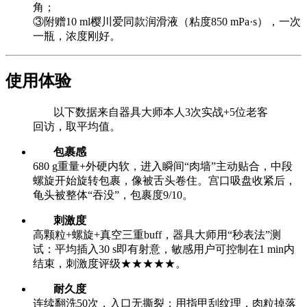
角；
③附赠10 ml樱川爱同款润滑液（粘度850 mPa·s），一次
一瓶，浓度刚好。
使用体验
以下数据来自器具大师本人3次实战+5位老客
回访，取平均值。
包裹感
680 g重量+外硬内软，进入瞬间“肉墙”主动贴合，中段
螺旋开始旋转包裹，像被舌头卷住。宫口吸盘收紧后，
龟头被整体“吞没”，包裹度9/10。
刺激度
高颗粒+螺旋+真空三重buff，器具大师用“秒表法”测
试：平均插入30 s即有射意，敏感用户可控制在1 min内
结束，刺激度评级★★★★★。
耐久度
连续翻洗50次，入口无撕裂；用指甲刮纹理，肉粒掉落