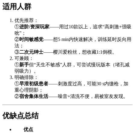
适用人群
优先推荐：
①
进阶/资深玩家
——用过10款以上，追求“高刺激+强吸
吮”；
②
时间敏感党
——想5 min内快速解决，训练延时反向用
法；
③
二次元绅士
——樱川爱粉丝，想收藏1:1倒模。
可兼顾：
①
新手
但“天生不敏感”人群，可尝试慢玩版本（堵孔减
弱吸力）。
明确排除：
①
早泄初级患者
——刺激度过高，可能30 s内缴枪，加
重心理阴影；
②
宿舍集体生活
——噪音+清洗不便，易被室友发现。
优缺点总结
优点