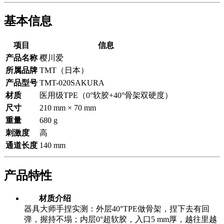
基本信息
项目
信息
产品名称
樱川爱
所属品牌
TMT（日本）
产品型号
TMT-020SAKURA
材质
医用级TPE（0°软胶+40°骨架双硬度）
尺寸
210 mm × 70 mm
重量
680 g
刺激度
高
通道长度
140 mm
产品特性
材质介绍
器具大师手捏实测：外层40°TPE做骨架，捏下去有回
弹，握持不塌；内层0°超软胶，入口5 mm厚，越往里越