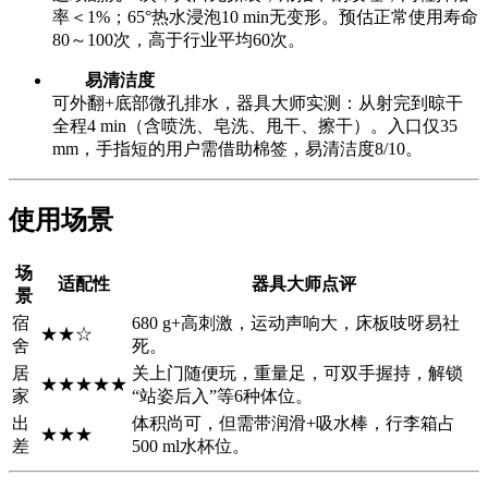
率＜1%；65°热水浸泡10 min无变形。预估正常使用寿命
80～100次，高于行业平均60次。
易清洁度
可外翻+底部微孔排水，器具大师实测：从射完到晾干
全程4 min（含喷洗、皂洗、甩干、擦干）。入口仅35
mm，手指短的用户需借助棉签，易清洁度8/10。
使用场景
场
适配性
器具大师点评
景
宿
680 g+高刺激，运动声响大，床板吱呀易社
★★☆
舍
死。
居
关上门随便玩，重量足，可双手握持，解锁
★★★★★
家
“站姿后入”等6种体位。
出
体积尚可，但需带润滑+吸水棒，行李箱占
★★★
差
500 ml水杯位。