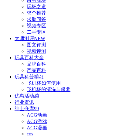
所有版块
玩杯之道
求个推荐
求助问答
视频专区
二手专区
大师测评
NEW
图文评测
视频评测
玩具百科
大全
品牌百科
产品百科
玩具科普
学习
飞机杯如何使用
飞机杯的清洗与保养
优惠活动
惠
行业资讯
绅士仓库
99
ACG动画
ACG游戏
ACG漫画
cos