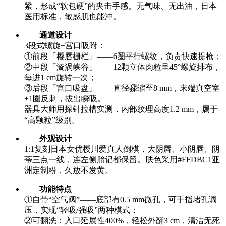
紧，形成“软包硬”的夹击手感。无气味、无出油，日本
医用标准，敏感肌也能冲。
通道设计
3段式螺旋+宫口吸附：
①前段「樱唇栅栏」——6圈平行螺纹，负责快速提枪；
②中段「漩涡峡谷」——12颗立体肉粒呈45°螺旋排布，
每进1 cm旋转一次；
③后段「宫口吸盘」——直径骤缩至8 mm，末端真空室
+1圈反刺，拔出瞬吸。
器具大师用探针拉槽实测，内部纹理高度1.2 mm，属于
“高颗粒”级别。
外观设计
1:1复刻日本女优樱川爱真人倒模，大阴唇、小阴唇、阴
蒂三点一线，连左侧胎记都保留。肤色采用#FFDBC1亚
洲定制粉，久放不发黄。
功能特点
①自带“空气阀”——底部有0.5 mm微孔，可手指堵孔调
压，实现“轻吸/强吸”两种模式；
②可翻洗：入口延展性400%，轻松外翻3 cm，清洁无死