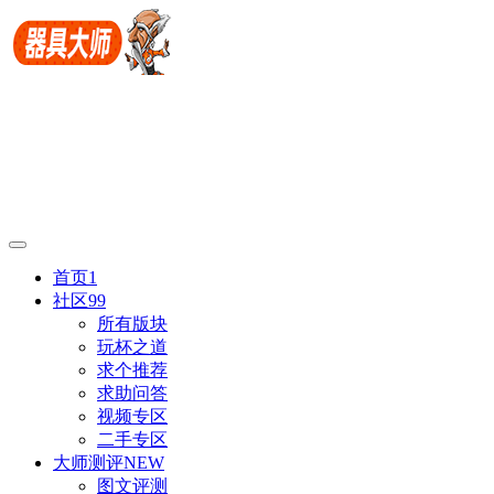
首页
1
社区
99
所有版块
玩杯之道
求个推荐
求助问答
视频专区
二手专区
大师测评
NEW
图文评测