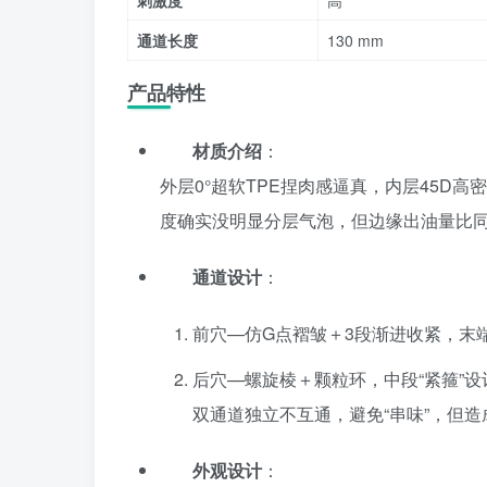
刺激度
高
通道长度
130 mm
产品特性
材质介绍
：
外层0°超软TPE捏肉感逼真，内层45D高
度确实没明显分层气泡，但边缘出油量比
通道设计
：
前穴—仿G点褶皱＋3段渐进收紧，末端
后穴—螺旋棱＋颗粒环，中段“紧箍”
双通道独立不互通，避免“串味”，但
外观设计
：