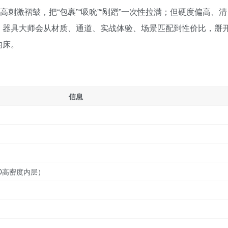
高刺激褶皱，把“包裹”“吸吮”“剐蹭”一次性拉满；但硬度偏高、清
，器具大师会从材质、通道、实战体验、场景匹配到性价比，掰
的床。
信息
5D高密度内层）