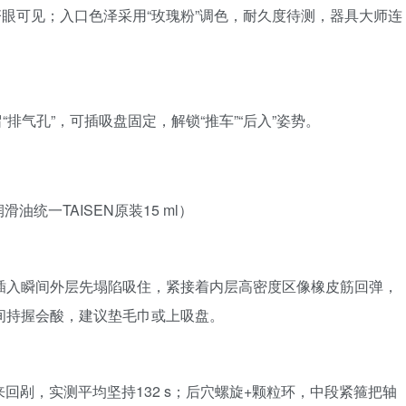
脐眼可见；入口色泽采用“玫瑰粉”调色，耐久度待测，器具大师连
排气孔”，可插吸盘固定，解锁“推车”“后入”姿势。
统一TAISEN原装15 ml）
现，插入瞬间外层先塌陷吸住，紧接着内层高密度区像橡皮筋回弹，
手长时间持握会酸，建议垫毛巾或上吸盘。
来回剐，实测平均坚持132 s；后穴螺旋+颗粒环，中段紧箍把轴