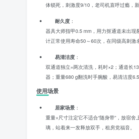
体锁死，刺激度9/10，老司机直呼过瘾，
耐久度
：
器具大师指甲0.5 mm，用力抠通道未出
计正常使用寿命50～60次，在同级高刺激
易清洁度
：
双通道独立=两次清洗，耗时×2；通道长1
器；重量680 g翻洗时手腕酸，易清洁度6.5
使用场景
居家场景
：
重量+尺寸注定它不适合“随身带”，放宿
璃，站着来一发释放双手，租房党福音。