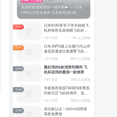
8.9W+人已阅读
新婚初夜就榨得你一滴不剩❤——日本
GXP白丝壁女测评 五星推荐[db:副...
日本KUKI芽衣子芽衣姐姐飞
TOP2
机杯推荐名器倒模飞机杯测
评视频
6个月前
1W+人已阅读
日本JNPG极上生腰六代山岸
TOP3
逢花双通道仿真腰臀飞机杯
（半身款）测评适合追求极
6个月前
9601人已阅读
致真实感的资深玩家
最好用的6款润滑剂测评,飞
TOP4
机杯适用的最强一款推荐
8个月前
7087人已阅读
专家推荐美国TAISEN美臀系
TOP5
列泰贝莎飞机杯测评，顶级
品质带来极致享受!
6个月前
6620人已阅读
老玩家认证！200ml润滑液
TOP6
萌新免费领