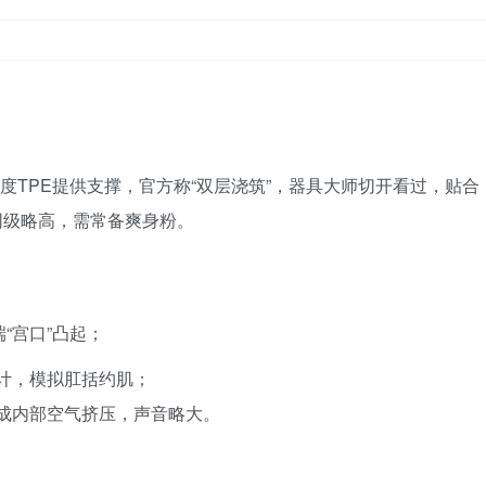
密度TPE提供支撑，官方称“双层浇筑”，器具大师切开看过，贴合
同级略高，需常备爽身粉。
“宫口”凸起；
设计，模拟肛括约肌；
造成内部空气挤压，声音略大。