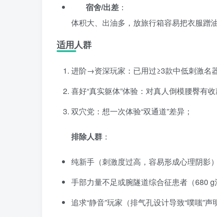
宿舍/出差
：
体积大、出油多，放旅行箱容易把衣服蹭油
适用人群
进阶→资深玩家：已用过≥3款中低刺激名器
喜好“真实躯体”体验：对真人倒模腰臀有收
双穴党：想一次体验“双通道”差异；
排除人群
：
纯新手（刺激度过高，容易形成心理阴影
手部力量不足或腕隧道综合征患者（680 
追求“静音”玩家（排气孔设计导致“噗嗤”声