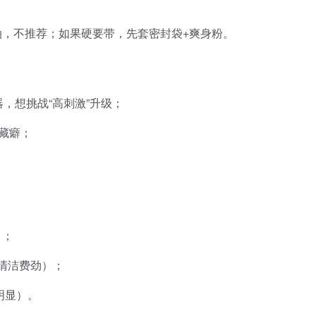
，不推荐；如果硬要带，先套密封袋+爽身粉。
，想挑战“高刺激”升级；
藏癖；
）；
g清洁费劲）；
明显）。