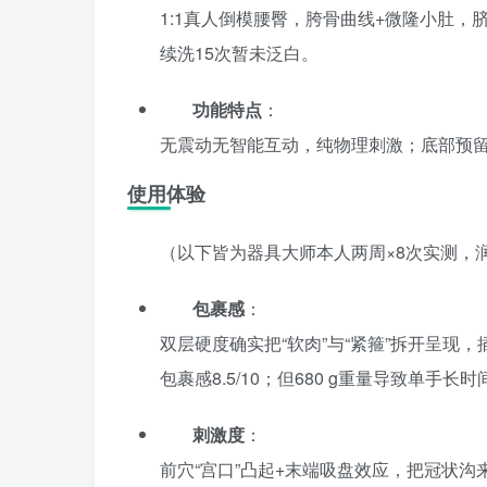
1:1真人倒模腰臀，胯骨曲线+微隆小肚，
续洗15次暂未泛白。
功能特点
：
无震动无智能互动，纯物理刺激；底部预留“
使用体验
（以下皆为器具大师本人两周×8次实测，润滑油
包裹感
：
双层硬度确实把“软肉”与“紧箍”拆开呈
包裹感8.5/10；但680 g重量导致单
刺激度
：
前穴“宫口”凸起+末端吸盘效应，把冠状沟