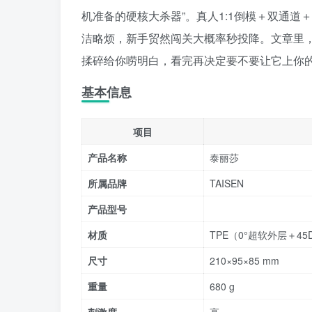
机准备的硬核大杀器”。真人1:1倒模＋双通道＋
洁略烦，新手贸然闯关大概率秒投降。文章里
揉碎给你唠明白，看完再决定要不要让它上你
基本信息
项目
产品名称
泰丽莎
所属品牌
TAISEN
产品型号
材质
TPE（0°超软外层＋4
尺寸
210×95×85 mm
重量
680 g