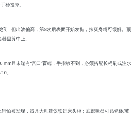
新手秒投降。
现裂痕；但出油偏高，第8次后表面开始发黏，抹爽身粉可缓解。预
名器里算中上。
30 mm且末端有“宫口”盲端，手指够不到，必须搭配长柄刷或注
/10。
舍上铺怕被发现，器具大师建议锁进床头柜；底部吸盘可贴瓷砖/玻