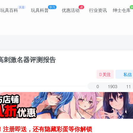
大全
学习
惠
9
玩具百科
玩具科普
优惠活动
行业资讯
绅士仓库
穴高刺激名器评测报告
关注
私信
0
1903
11
领！注册即送，还有隐藏彩蛋等你解锁