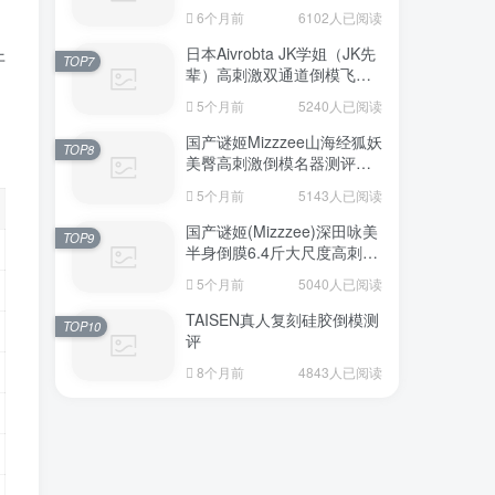
6个月前
6102人已阅读
日本Aivrobta JK学姐（JK先
开
TOP7
辈）高刺激双通道倒模飞机
杯深度测评报告
5个月前
5240人已阅读
国产谜姬Mizzzee山海经狐妖
TOP8
美臀高刺激倒模名器测评报
告
5个月前
5143人已阅读
国产谜姬(Mizzzee)深田咏美
TOP9
半身倒膜6.4斤大尺度高刺激
名器倒模评测报告
5个月前
5040人已阅读
TAISEN真人复刻硅胶倒模测
TOP10
评
8个月前
4843人已阅读