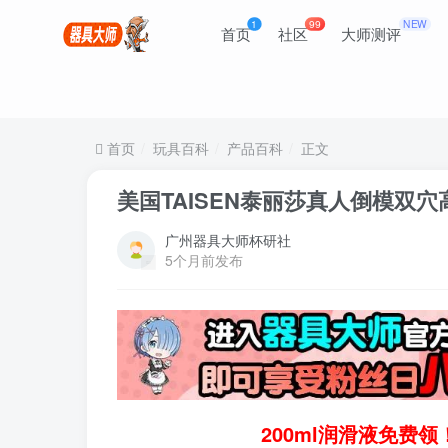
1
99
NEW
首页
社区
大师测评
首页
玩具百科
产品百科
正文
美国TAISEN泰丽莎真人倒模双
广州器具大师杯研社
5个月前发布
200ml润滑液免费