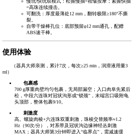
慢玩/快玩双模式：松握慢抽=褶皱按摩；紧握快抽
=高珠连续撞击。
可翻洗：厚度最薄处12 mm，翻转极限≥180°不撕
裂。
自带干燥棒孔位：底部预留φ12 mm通孔，配赠
ABS速干棒。
使用体验
（器具大师亲测，累计7次，每次≥25 min，润滑液用量3
ml）
包裹感
700 g厚重肉壁均匀包裹，无局部漏空；入口肉阜先紧后
松，中段六连珠对冠状沟形成“锁颈”，末端宫口吸附龟
头顶部，整体包裹9/10。
刺激度
高。螺旋肉棱+六连珠双重刺激，珠棱交替频率≈1.2
Hz（90次/分），对系带及冠状沟边缘神经丛刺激
MAX；器具大师第3分钟即进入“临界点”，需减速缓