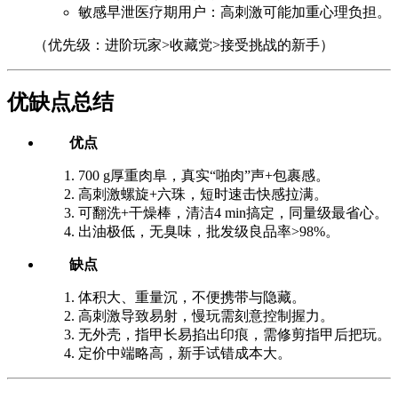
敏感早泄医疗期用户：高刺激可能加重心理负担。
（优先级：进阶玩家>收藏党>接受挑战的新手）
优缺点总结
优点
700 g厚重肉阜，真实“啪肉”声+包裹感。
高刺激螺旋+六珠，短时速击快感拉满。
可翻洗+干燥棒，清洁4 min搞定，同量级最省心。
出油极低，无臭味，批发级良品率>98%。
缺点
体积大、重量沉，不便携带与隐藏。
高刺激导致易射，慢玩需刻意控制握力。
无外壳，指甲长易掐出印痕，需修剪指甲后把玩。
定价中端略高，新手试错成本大。