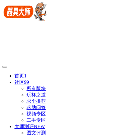
首页
1
社区
99
所有版块
玩杯之道
求个推荐
求助问答
视频专区
二手专区
大师测评
NEW
图文评测