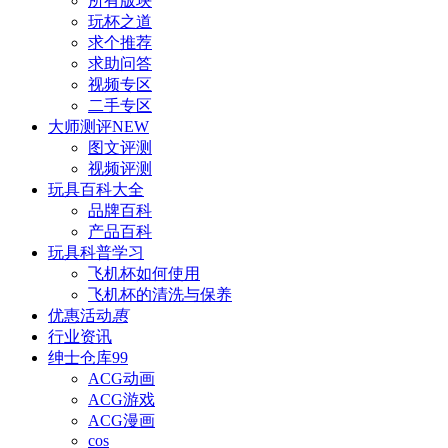
所有版块
玩杯之道
求个推荐
求助问答
视频专区
二手专区
大师测评
NEW
图文评测
视频评测
玩具百科
大全
品牌百科
产品百科
玩具科普
学习
飞机杯如何使用
飞机杯的清洗与保养
优惠活动
惠
行业资讯
绅士仓库
99
ACG动画
ACG游戏
ACG漫画
cos