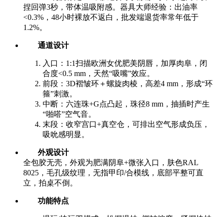
捏回弹3秒，带体温吸附感。器具大师经验：出油率
<0.3%，48小时裸放不返白，批发端退货率常年低于
1.2%。
通道设计
入口：1:1扫描欧洲女优肥美阴唇，加厚肉阜，闭
合度<0.5 mm，天然“吸嘴”效应。
前段：3D褶皱环＋螺旋肉棱，高差4 mm，形成“环
箍”刺激。
中断：六连珠+G点凸起，珠径8 mm，抽插时产生
“啪嗒”空气音。
末段：收窄宫口+真空仓，可排出空气形成负压，
吸吮感明显。
外观设计
全包胶无壳，外观为肥满阴阜+微张入口，肤色RAL
8025，毛孔级纹理，无指甲印/合模线，底部平整可直
立，拍桌不倒。
功能特点