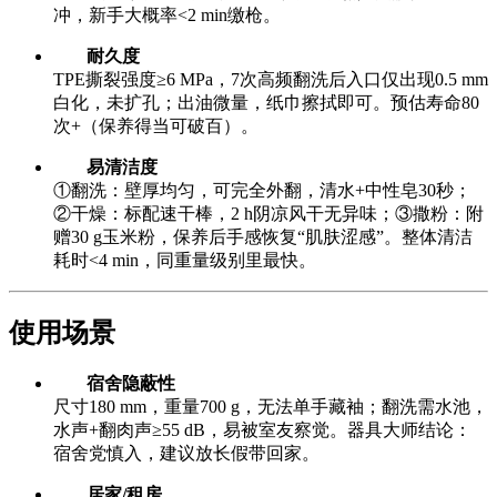
冲，新手大概率<2 min缴枪。
耐久度
TPE撕裂强度≥6 MPa，7次高频翻洗后入口仅出现0.5 mm
白化，未扩孔；出油微量，纸巾擦拭即可。预估寿命80
次+（保养得当可破百）。
易清洁度
①翻洗：壁厚均匀，可完全外翻，清水+中性皂30秒；
②干燥：标配速干棒，2 h阴凉风干无异味；③撒粉：附
赠30 g玉米粉，保养后手感恢复“肌肤涩感”。整体清洁
耗时<4 min，同重量级别里最快。
使用场景
宿舍隐蔽性
尺寸180 mm，重量700 g，无法单手藏袖；翻洗需水池，
水声+翻肉声≥55 dB，易被室友察觉。器具大师结论：
宿舍党慎入，建议放长假带回家。
居家/租房