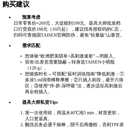
购买建议
预算考虑
日常零售价≈269元，大促能到199元。器具大师批发档
口行货底价168元（10只起），建议找有授权码的C店，
扫码可查德国TAISEN官网防伪，避免“轻量版”山寨货。
需求匹配
想体验“欧洲肥美阴阜+高刺激速射”→闭眼入。
宿舍/出差党需要隐蔽→转身选TAISEN小萌瓶
（120 g）。
想锻炼时长→可搭配“延时训练指南”降低刺激：①
多涂5 ml润滑稀释摩擦；②只插入前段，避开六珠
区；③使用“停-挤-深呼吸”法，逐步适应高刺激后
再全程插入。
器具大师私货Tips
第一次使用前，用温水40℃泡5 min，材质更软，
入口更逼真。
翻洗后务必通干燥棒，阴干后再撒粉，否则TPE表