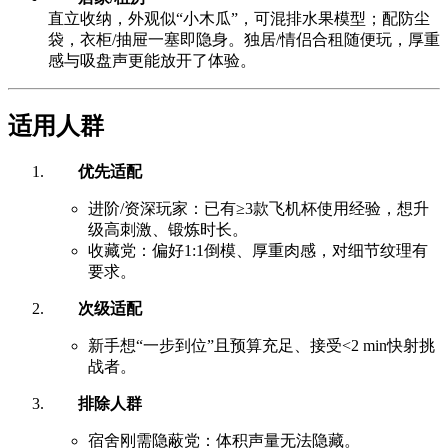
直立收纳，外观似“小木瓜”，可混排水果模型；配防尘
袋，衣柜/抽屉一塞即隐身。独居/情侣合租随便玩，厚重
感与吸盘声更能放开了体验。
适用人群
优先适配
进阶/资深玩家：已有≥3款飞机杯使用经验，想升
级高刺激、锻炼时长。
收藏党：偏好1:1倒模、厚重肉感，对细节纹理有
要求。
次级适配
新手想“一步到位”且预算充足、接受<2 min快射挑
战者。
排除人群
宿舍刚需隐蔽党：体积声量无法隐藏。