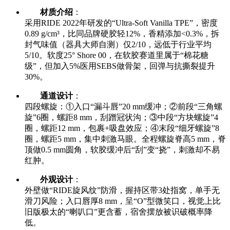
材质介绍
：
采用RIDE 2022年研发的“Ultra-Soft Vanilla TPE”，密度
0.89 g/cm³，比同品牌硬胶轻12%，香精添加<0.3%，拆
封气味值（器具大师自测）仅2/10，远低于行业平均
5/10。软度25° Shore 00，在软胶赛道里属于“棉花糖
级”，但加入5%医用SEBS做骨架，回弹与抗撕裂提升
30%。
通道设计
：
四段螺旋：①入口“漏斗唇”20 mm缓冲；②前段“三角螺
旋”6圈，螺距8 mm，刮蹭冠状沟；③中段“方块螺旋”4
圈，螺距12 mm，包裹+吸盘效应；④末段“细牙螺旋”8
圈，螺距5 mm，集中刺激马眼。全程螺旋脊高5 mm，脊
顶做0.5 mm圆角，软胶缓冲后“刮”变“挠”，刺激却不易
红肿。
外观设计
：
外壁做“RIDE旋风纹”防滑，握持区带3处指窝，单手无
滑刀风险；入口唇厚8 mm，呈“O”型微笑口，视觉上比
旧版极太的“喇叭口”更含蓄，宿舍摆放被识破概率降
低。