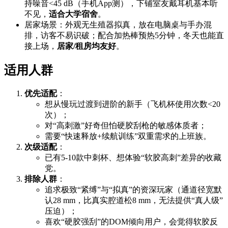
持噪音<45 dB（手机App测），下铺室友戴耳机基本听
不见，
适合大学宿舍
。
居家场景：外观无生殖器拟真，放在电脑桌与手办混
排，访客不易识破；配合加热棒预热5分钟，冬天也能直
接上场，
居家/租房均友好
。
适用人群
优先适配
：
想从慢玩过渡到进阶的新手（飞机杯使用次数<20
次）；
对“高刺激”好奇但怕硬胶刮枪的敏感体质者；
需要“快速释放+续航训练”双重需求的上班族。
次级适配
：
已有5-10款中刺杯、想体验“软胶高刺”差异的收藏
党。
排除人群
：
追求极致“紧缚”与“拟真”的资深玩家（通道径宽默
认28 mm，比真实腔道松8 mm，无法提供“真人级”
压迫）；
喜欢“硬胶强刮”的DOM倾向用户，会觉得软胶反