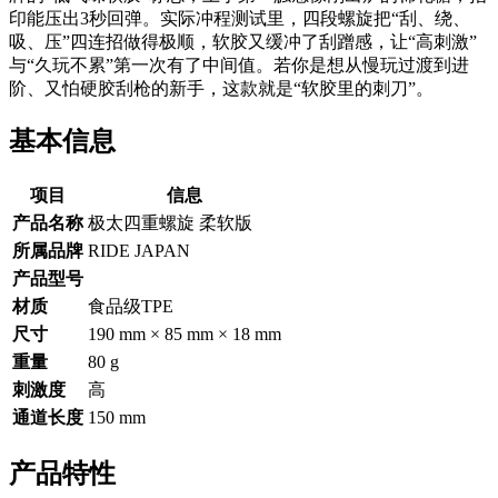
印能压出3秒回弹。实际冲程测试里，四段螺旋把“刮、绕、
吸、压”四连招做得极顺，软胶又缓冲了刮蹭感，让“高刺激”
与“久玩不累”第一次有了中间值。若你是想从慢玩过渡到进
阶、又怕硬胶刮枪的新手，这款就是“软胶里的刺刀”。
基本信息
项目
信息
产品名称
极太四重螺旋 柔软版
所属品牌
RIDE JAPAN
产品型号
材质
食品级TPE
尺寸
190 mm × 85 mm × 18 mm
重量
80 g
刺激度
高
通道长度
150 mm
产品特性