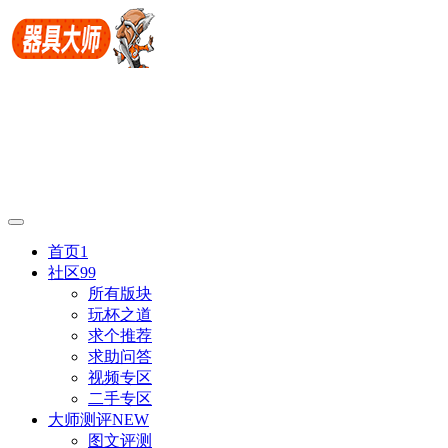
首页
1
社区
99
所有版块
玩杯之道
求个推荐
求助问答
视频专区
二手专区
大师测评
NEW
图文评测