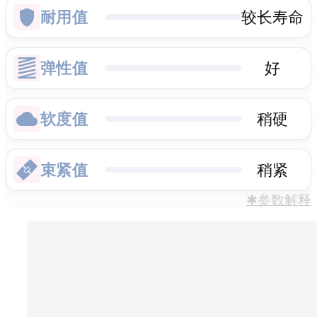
耐用值
较长寿命
弹性值
好
软度值
稍硬
束紧值
稍紧
✱参数解释