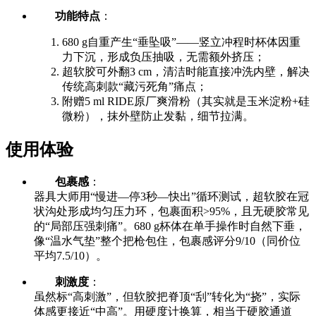
功能特点
：
680 g自重产生“垂坠吸”——竖立冲程时杯体因重
力下沉，形成负压抽吸，无需额外挤压；
超软胶可外翻3 cm，清洁时能直接冲洗内壁，解决
传统高刺款“藏污死角”痛点；
附赠5 ml RIDE原厂爽滑粉（其实就是玉米淀粉+硅
微粉），抹外壁防止发黏，细节拉满。
使用体验
包裹感
：
器具大师用“慢进—停3秒—快出”循环测试，超软胶在冠
状沟处形成均匀压力环，包裹面积>95%，且无硬胶常见
的“局部压强刺痛”。680 g杯体在单手操作时自然下垂，
像“温水气垫”整个把枪包住，包裹感评分9/10（同价位
平均7.5/10）。
刺激度
：
虽然标“高刺激”，但软胶把脊顶“刮”转化为“挠”，实际
体感更接近“中高”。用硬度计换算，相当于硬胶通道