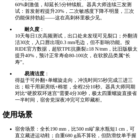
60%刺激值，却延长5分钟续航。器具大师连续三发测
试：首发射程提升20%，二次敏感度下降不明显，三次
仍能保持勃起——这在高刺杯里极少见。
耐久度
：
10天每日1次高频测试，出口处未发现可见裂口；外翻清
洁30次，入口唇出现0.3 mm毛边，但不影响功能。按
RIDE官方数据，超软TPE抗撕裂≥18 N/mm，比旧版极太
提升40%，预计正常寿命80-100次，在软胶品类属“长
寿”。
易清洁度
：
得益于可外翻+单螺旋走向，冲洗时间55秒完成三进三
出；晾干用厨房纸+棉签，全程2分10秒。器具大师同期
对比“硬胶双环迷宫”需要4分30秒，极太四重螺旋直接省
一半时间，宿舍党深夜冲完可立即藏柜。
使用场景
宿舍场景：全长190 mm，比500 ml矿泉水瓶短1 cm，可
直立藏进运动鞋；自重680 g虽不算轻，但防滑纹单手握