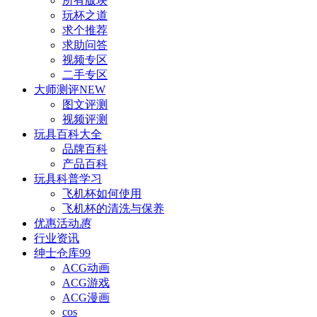
所有版块
玩杯之道
求个推荐
求助问答
视频专区
二手专区
大师测评
NEW
图文评测
视频评测
玩具百科
大全
品牌百科
产品百科
玩具科普
学习
飞机杯如何使用
飞机杯的清洗与保养
优惠活动
惠
行业资讯
绅士仓库
99
ACG动画
ACG游戏
ACG漫画
cos