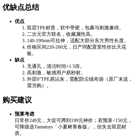
优缺点总结
优点
双层TPE材质，软中带硬，包裹与刺激兼得。
二次元官方联名，收藏属性高。
140-190mm可拉伸，适配大部分东方男性长度。
价格区间220-260元，日产同配置里性价比天花
板。
缺点
无通孔，清洁时间×1.5倍。
高刺激，敏感用户易秒射。
外层0°TPE易沾灰，需配防尘绒布袋（原厂未送，
需另购）。
购买建议
预算考虑
日常价249元，大促可蹲到199元神价；若预算<150元，
可降级选Tamatoys「小夏树青春版」，但失去双层材
质。