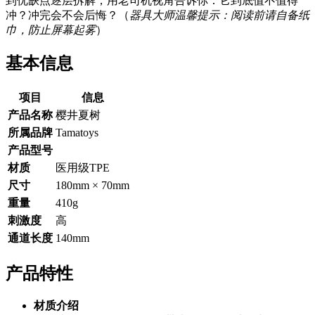
到优缺点逐层拆解，用老司机视角告诉你：它到底值不值得
冲？冲完会不会后悔？（
器具大师温馨提示：阅读前请自备纸
巾，防止屏幕起雾
）
基本信息
项目
信息
产品名称
樱井夏树
所属品牌
Tamatoys
产品型号
材质
医用级TPE
尺寸
180mm × 70mm
重量
410g
刺激度
高
通道长度
140mm
产品特性
材质介绍