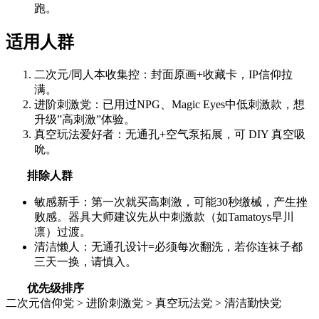
跑。
适用人群
二次元/同人本收集控：封面原画+收藏卡，IP信仰拉
满。
进阶刺激党：已用过NPG、Magic Eyes中低刺激款，想
升级”高刺激”体验。
真空玩法爱好者：无通孔+空气泵拓展，可 DIY 真空吸
吮。
排除人群
敏感新手：第一次就买高刺激，可能30秒缴械，产生挫
败感。器具大师建议先从中刺激款（如Tamatoys早川
凛）过渡。
清洁懒人：无通孔设计=必须每次翻洗，若你连袜子都
三天一换，请慎入。
优先级排序
二次元信仰党 > 进阶刺激党 > 真空玩法党 > 清洁勤快党