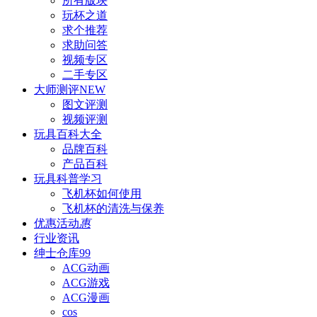
所有版块
玩杯之道
求个推荐
求助问答
视频专区
二手专区
大师测评
NEW
图文评测
视频评测
玩具百科
大全
品牌百科
产品百科
玩具科普
学习
飞机杯如何使用
飞机杯的清洗与保养
优惠活动
惠
行业资讯
绅士仓库
99
ACG动画
ACG游戏
ACG漫画
cos