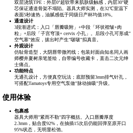
双层浇筑TPE：外层0°超软带来肌肤级触感，内层30°硬
芯保证通道骨架不塌陷。器具大师实测，在32℃室温下
表面5秒速热，油腻感低于同级日产杯均值18%。
通道设计
3段渐进式：入口「唇瓣吸附」+中段「环状褶皱+肉
粒」+后段「子宫穹顶+ cervix 小孔」。后段小孔可形成”
空气塞”效应，拔出时产生”啵啵”拟真音。
外观设计
仿耻骨造型，大阴唇带微闭线；包装封面由知名同人画
师樱井夏树亲笔签绘，自带编号收藏卡，直击二次元绅
士痛点。
功能特点
无通孔设计，方便真空玩法；底部预留3mm排气针孔，
可搭配Tamatoys专用空气泵做”脉动抽吸”升级。
使用体验
包裹感
器具大师用”紧而不勒”四字概括。入口唇瓣厚度
2.3mm，贴合度92%，在抽插15次后仍能回弹至原开口
95%状态，无明显松弛。