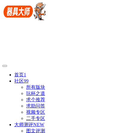
首页
1
社区
99
所有版块
玩杯之道
求个推荐
求助问答
视频专区
二手专区
大师测评
NEW
图文评测