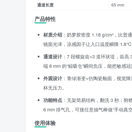
通道长度
65 mm
产品特性
材质介绍
：奶萝胶密度 1.18 g/cm³，
镜面光泽，凉感因子让入口温度瞬降 1.8
通道设计
：7 段螺旋齿+3 道环状堤，齿高 3
端 8 mm 的“鲸吸仓”瞬间负压，能把敏感
外观设计
：青绿渐变+仿陶瓷釉面，视觉降温；
杯无压力。
功能特点
：无架简易结构，翻洗 3 秒；附赠
6 mm 排气孔，可接任意抽气棒做“手动真
使用体验