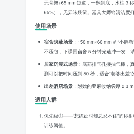
无骨架+65 mm 短道，一翻到底，水柱 3 
65%），无异味残留。器具大师给清洁度
使用场景
宿舍隐蔽场景
：158 mm×68 mm 的“小
不压包，下课回宿舍 5 分钟光速冲一发，清
居家沉浸式场景
：底部排气孔接抽气棒，真空
测可以把时间压到 50 秒，适合“老婆出差
出差酒店场景
：附赠的亚麻收纳袋厚 0.3
适用人群
优先级①——“想练延时却总忍不住”的秒射
训练阈值。