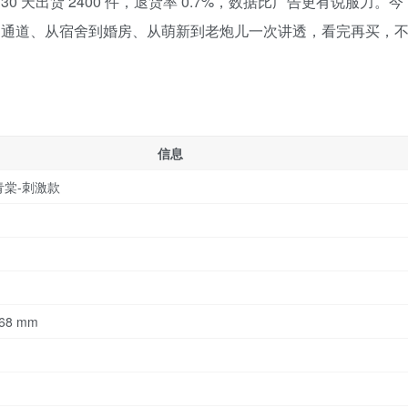
0 天出货 2400 件，退货率 0.7%，数据比广告更有说服力。今
子到通道、从宿舍到婚房、从萌新到老炮儿一次讲透，看完再买，
信息
青棠-刺激款
 68 mm