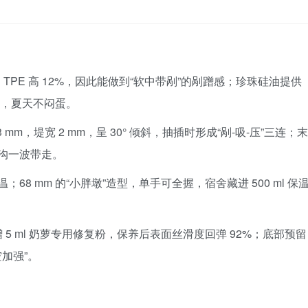
比普通 TPE 高 12%，因此能做到“软中带剐”的剐蹭感；珍珠硅油提供
℃，夏天不闷蛋。
 mm，堤宽 2 mm，呈 30° 倾斜，抽插时形成“剐-吸-压”三连；末
冠沟一波带走。
68 mm 的“小胖墩”造型，单手可全握，宿舍藏进 500 ml 保
 5 ml 奶萝专用修复粉，保养后表面丝滑度回弹 92%；底部预留
空加强”。