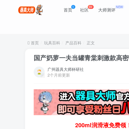
1
99
NEW
首页
社区
大师测评
首页
玩具百科
产品百科
正文
国产奶萝一夫当罐青棠刺激款高密
广州器具大师杯研社
2个月前更新
200ml润滑液免费