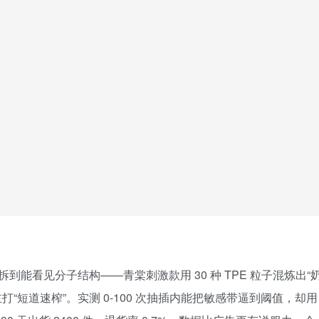
到能看见分子结构——青棠刺激款用 30 种 TPE 粒子混炼出“
，主打“短道速榨”。实测 0-100 次抽插内能把敏感带逼到阈值，却用