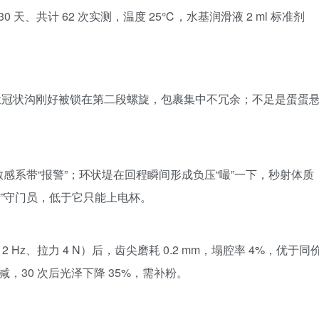
 天、共计 62 次实测，温度 25℃，水基润滑液 2 ml 标准剂
门环”，让冠状沟刚好被锁在第二段螺旋，包裹集中不冗余；不足是蛋蛋
能让敏感系带“报警”；环状堤在回程瞬间形成负压“嘬”一下，秒射体质
刺激”守门员，低于它只能上电杯。
 2 Hz、拉力 4 N）后，齿尖磨耗 0.2 mm，塌腔率 4%，优于同
，30 次后光泽下降 35%，需补粉。