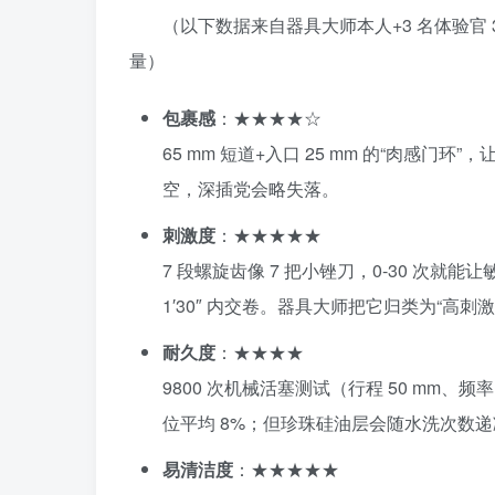
（以下数据来自器具大师本人+3 名体验官 30
量）
包裹感
：★★★★☆
65 mm 短道+入口 25 mm 的“肉感
空，深插党会略失落。
刺激度
：★★★★★
7 段螺旋齿像 7 把小锉刀，0-30 次就
1′30″ 内交卷。器具大师把它归类为“高
耐久度
：★★★★
9800 次机械活塞测试（行程 50 mm、频率
位平均 8%；但珍珠硅油层会随水洗次数递减
易清洁度
：★★★★★