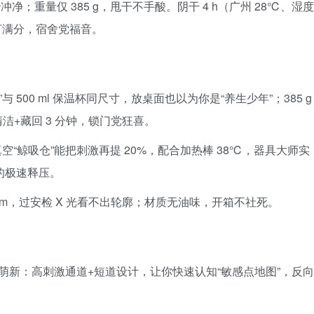
秒冲净；重量仅 385 g，甩干不手酸。阴干 4 h（广州 28℃、湿度
打满分，宿舍党福音。
胖墩”与 500 ml 保温杯同尺寸，放桌面也以为你是“养生少年”；385 g
洁+藏回 3 分钟，锁门党狂喜。
“鲸吸仓”能把刺激再提 20%，配合加热棒 38℃，器具大师实
”的极速释压。
 mm，过安检 X 光看不出轮廓；材质无油味，开箱不社死。
萌新：高刺激通道+短道设计，让你快速认知“敏感点地图”，反向