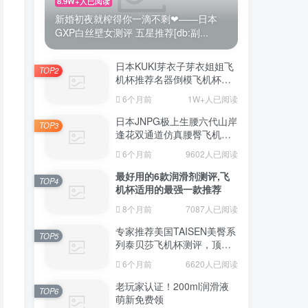
8.9W+人已阅读
新婚初夜就榨得你一滴不剩❤——日本
GXP白丝壁女测评 五星推荐[db:副...
日本KUKI芽衣子芽衣姐姐飞
TOP2
机杯推荐名器倒模飞机杯测
评视频
6个月前
1W+人已阅读
日本JNPG极上生腰六代山岸
TOP3
逢花双通道仿真腰臀飞机杯
（半身款）测评适合追求极
6个月前
9602人已阅读
致真实感的资深玩家
最好用的6款润滑剂测评,飞
TOP4
机杯适用的最强一款推荐
8个月前
7087人已阅读
专家推荐美国TAISEN美臀系
TOP5
列泰贝莎飞机杯测评，顶级
品质带来极致享受!
6个月前
6620人已阅读
老玩家认证！200ml润滑液
TOP6
萌新免费领