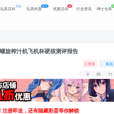
大全
学习
惠
9
玩具百科
玩具科普
优惠活动
行业资讯
绅士仓库
螺旋榨汁机飞机杯硬核测评报告
关注
私信
0
93
11
领！注册即送，还有隐藏彩蛋等你解锁