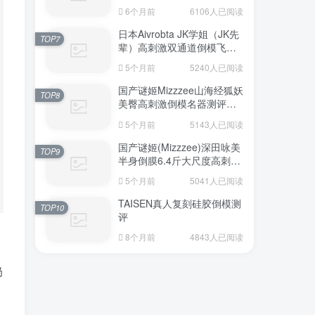
6个月前
6106人已阅读
日本Aivrobta JK学姐（JK先
TOP7
辈）高刺激双通道倒模飞机
杯深度测评报告
5个月前
5240人已阅读
国产谜姬Mizzzee山海经狐妖
TOP8
美臀高刺激倒模名器测评报
告
5个月前
5143人已阅读
国产谜姬(Mizzzee)深田咏美
TOP9
半身倒膜6.4斤大尺度高刺激
名器倒模评测报告
5个月前
5041人已阅读
TAISEN真人复刻硅胶倒模测
TOP10
评
8个月前
4843人已阅读
奶