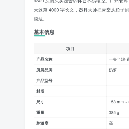
9800 次耐久实验告诉你它不易塌腔。广州仓库 3
天这篇 4000 字长文，器具大师把青棠从粒
踩坑。
基本信息
项目
产品名称
一夫当罐-
所属品牌
奶萝
产品型号
材质
尺寸
158 mm ×
重量
385 g
刺激度
高