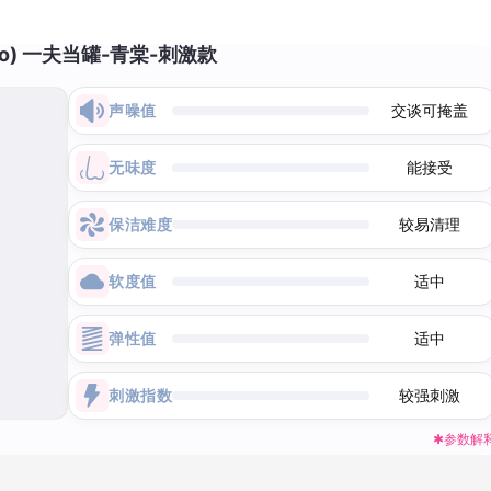
ro) 一夫当罐-青棠-刺激款
声噪值
交谈可掩盖
无味度
能接受
保洁难度
较易清理
软度值
适中
弹性值
适中
刺激指数
较强刺激
✱参数解