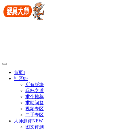
首页
1
社区
99
所有版块
玩杯之道
求个推荐
求助问答
视频专区
二手专区
大师测评
NEW
图文评测