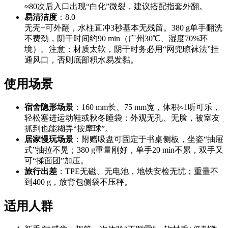
≈80次后入口出现“白化”微裂，建议搭配指套外翻。
易清洁度
：8.0
无壳+可外翻，水柱直冲3秒基本无残留。380 g单手翻洗
不费劲，阴干时间约90 min（广州30℃、湿度70%环
境）。注意：材质太软，阴干时务必用“网兜晾袜法”挂
通风口，否则底部积水易发黏。
使用场景
宿舍隐形场景
：160 mm长、75 mm宽，体积≈1听可乐，
轻松塞进运动鞋或秋冬睡袋；外观无孔、无脸，被室友
抓到也能糊弄“按摩球”。
居家慢玩场景
：附赠吸盘可固定于书桌侧板，坐姿“抽屉
式”抽拉不晃；380 g重量刚好，单手20 min不累，双手又
可“揉面团”加压。
旅行出差
：TPE无磁、无电池，地铁安检无忧；重量不
到400 g，放背包侧袋不压秤。
适用人群