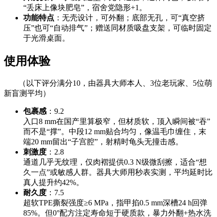
“丢床上像块肥皂”，宿舍党隐形+1。
功能特点
：无壳设计，可外翻；底部无孔，可“真空挤
压”也可“自动排气”；赠送同材质吸盘支架，可临时固定
于光滑桌面。
使用体验
（以下评分满分10，由器具大师本人、3位老玩家、5位萌
新盲测平均）
包裹感
：9.2
入口8 mm在国产里算极窄，但材质软，顶入瞬间被“吞”
而不是“撑”。中段12 mm贴合均匀，像温毛巾缠住，末
端20 mm留出“子宫腔”，射精时龟头无撞击感。
刺激度
：2.8
通道几乎无纹理，仅肉褶提供0.3 N级微刮擦，适合“想
久一点”或敏感人群。器具大师用秒表实测，平均延时比
真人提升约42%。
耐久度
：7.5
超软TPE撕裂强度≥6 MPa，指甲掐0.5 mm深槽24 h回弹
85%。但0°配方注定寿命短于硬质款，暴力外翻+热水洗