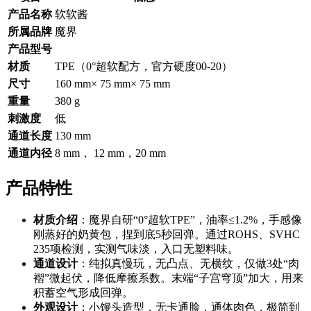
产品名称
软软酱
所属品牌
魔界
产品型号
材质
TPE（0°超软配方，官方硬度00-20）
尺寸
160 mm× 75 mm× 75 mm
重量
380 g
刺激度
低
通道长度
130 mm
通道内径
8 mm， 12 mm，20 mm
产品特性
材质介绍
：魔界自研“0°超软TPE”，油率≤1.2%，手感像
刚蒸好的奶黄包，捏到底5秒回弹。通过ROHS、SVHC
235项检测，实测气味淡，入口无塑料味。
通道设计
：纯拟真慢玩，无凸点、无横纹，仅做3处“肉
褶”微起伏，降低摩擦系数。末端“子宫穹顶”加大，用来
积蓄空气形成回弹。
外观设计
：小馒头造型，无卡通脸，通体肉色，极简到