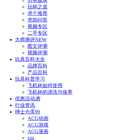
所有版块
玩杯之道
求个推荐
求助问答
视频专区
二手专区
大师测评
NEW
图文评测
视频评测
玩具百科
大全
品牌百科
产品百科
玩具科普
学习
飞机杯如何使用
飞机杯的清洗与保养
优惠活动
惠
行业资讯
绅士仓库
99
ACG动画
ACG游戏
ACG漫画
cos