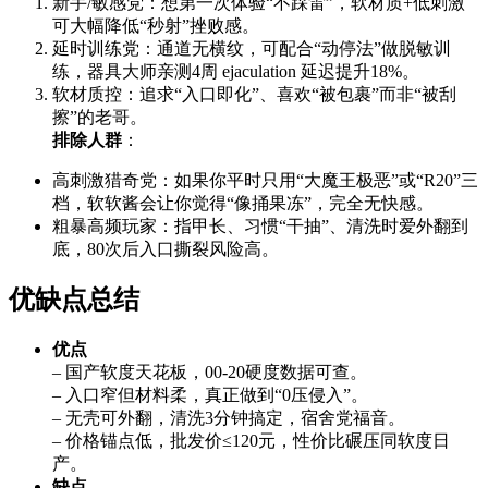
新手/敏感党：想第一次体验“不踩雷”，软材质+低刺激
可大幅降低“秒射”挫败感。
延时训练党：通道无横纹，可配合“动停法”做脱敏训
练，器具大师亲测4周 ejaculation 延迟提升18%。
软材质控：追求“入口即化”、喜欢“被包裹”而非“被刮
擦”的老哥。
排除人群
：
高刺激猎奇党：如果你平时只用“大魔王极恶”或“R20”三
档，软软酱会让你觉得“像捅果冻”，完全无快感。
粗暴高频玩家：指甲长、习惯“干抽”、清洗时爱外翻到
底，80次后入口撕裂风险高。
优缺点总结
优点
– 国产软度天花板，00-20硬度数据可查。
– 入口窄但材料柔，真正做到“0压侵入”。
– 无壳可外翻，清洗3分钟搞定，宿舍党福音。
– 价格锚点低，批发价≤120元，性价比碾压同软度日
产。
缺点