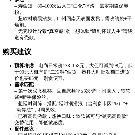
– 寿命短，80–100次后入口“白化”掉渣，需定期撒保养
粉。
– 超软材质易沾灰，广州回南天表面发黏，需收纳袋+干
燥剂。
– 无壳设计导致“真空感”弱，想体验“吸到怀疑人生”请绕
道有壳款。
购买建议
预算考虑
：电商日常价138–158元，大促可蹲到98元；低
于90元大概率是“二次料”假货，器具大师批发档口进货
价也要85元，别贪便宜。
需求匹配
：
– 第一次买飞机杯、且自慰频率≤3次/周：闭眼入，软软
酱=新手保险丝。
– 想延时训练：搭配“延时润滑液（含利多卡因1%）”+
“动停法”，4周见效。
– 已有高刺激款，想换口味：软软酱可与“硬壳高刺款”
交替使用，降低敏感度。
配件建议
：