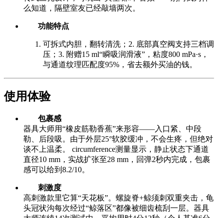
么知道，隔壁室友已经敲墙两次。
功能特点
可拆式内胆，翻转清洗；2. 底部真空阀支持三档调
压；3. 附赠15 ml“瞬吸润滑液”，粘度800 mPa·s，
与通道纹理匹配度95%，省去额外买油的钱。
使用体验
包裹感
器具大师用“橡皮筋勒香蕉”来形容——入口紧、中段
勒、后段吸。由于外层25°软胶缓冲，不会生疼，但绝对
谈不上温柔。 circumference测量显示，静止状态下通道
直径10 mm，实战扩张至28 mm，回弹2秒内完成，包裹
感可以给到8.2/10。
刺激度
高刺激款里它算“天花板”。螺旋脊+鲸须刺双重夹击，龟
头冠状沟每次经过“鲸落区”都像被细齿梳刮一层。器具