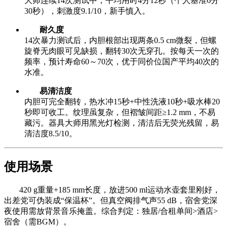
大师连续14次测试中，平均用时4分12秒（个人基准6分
30秒），刺激度9.1/10，新手慎入。
耐久度
14次暴力测试后，内胆根部出现两条0.5 cm微裂，但螺
旋脊无肉眼可见缺损，翻转30次无穿孔。按每天一次的
频率，预计寿命60～70次，优于同价位国产平均40次的
水准。
易清洁度
内胆可完全翻转，热水冲15秒+中性洗液10秒+吸水棒20
秒即可收工。纹理虽复杂，但褶皱间距≥1.2 mm，不易
藏污。器具大师用黑光灯检测，清洁后无荧光残留，易
清洁度8.5/10。
使用场景
420 g重量+185 mm长度，放进500 ml运动水壶套里刚好，
出差党可伪装成“保温杯”。但真空阀排气声55 dB，宿舍党深
夜使用需放背景音乐掩盖。综合判定：独居/合租单间>酒店>
宿舍（需BGM）。