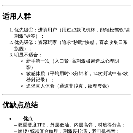
适用人群
优先级①：进阶用户（用过≥3款飞机杯，能轻松驾驭“高
刺激”标签）；
优先级②：资深玩家（追求“秒跪”快感，喜欢收集日系
旗舰）；
明显不适合：
新手第一次（入口紧+高刺激极易造成心理阴
影）；
敏感体质（平均用时<3分钟者，14次测试中有3次
秒射记录）；
追求真人体验（通道非拟真，纹理夸张）；
优缺点总结
优点
– 双重硬度TPE，外层低油、内层高弹，材质得分高；
– 螺旋+鲸须复合纹理，刺激度拉满，老司机福音；