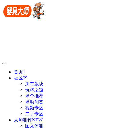
首页
1
社区
99
所有版块
玩杯之道
求个推荐
求助问答
视频专区
二手专区
大师测评
NEW
图文评测