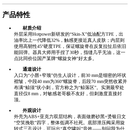
产品特性
材质介绍
外层采用Hotpower新研发的“Skin-X”低油配方TPE，出
油率比上一代降低32%，触感更接近真人皮肤；内层则
使用高韧性45°硬度TPE，保证螺旋脊在反复拉扯后依旧
能回弹。器具大师用手捏了30秒，指缝几乎无油，这一
点比同价位国产某牌“螺旋女神”好太多。
通道设计
入口为“小唇+窄颈”仿生人设计，前30 mm是细密的环状
褶皱，中段40 mm为360°螺旋脊，后段70 mm突然收紧并
布满“鲸须”状小刺，官方称之为“鲸落区”。实测最窄处
直径仅8 mm，对敏感老哥极不友好，但刺激度直接封
顶。
外观设计
外壳为ABS+亚克力双层结构，表面做磨砂黑+烫银日文
“空笑挽歌”四字，整体低调不社死。底部泄压阀采用旋
转式三孔设计，可玩出“真空啸叫”音效——别问我为什