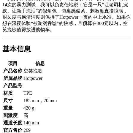
14次的暴力测试，我可以负责任地说：它是一只“让老司机沉
默、让新手流泪”的狠角色，包裹感偏紧、刺激度直接拉满，
耐久度与易清洁度则保持了Hotpower一贯的中上水准。如果你
想在深夜体验“被漩涡吞噬”的快感，且预算在300元以内，空
笑挽歌值得放进购物车。
基本信息
项目
信息
产品名称
空笑挽歌
所属品牌
Hotpower
产品型号
材质
TPE
尺寸
185 mm，70 mm
重量
420 g
刺激度
高
通道长度
140 mm
官方售价
269