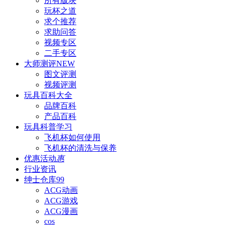
所有版块
玩杯之道
求个推荐
求助问答
视频专区
二手专区
大师测评
NEW
图文评测
视频评测
玩具百科
大全
品牌百科
产品百科
玩具科普
学习
飞机杯如何使用
飞机杯的清洗与保养
优惠活动
惠
行业资讯
绅士仓库
99
ACG动画
ACG游戏
ACG漫画
cos