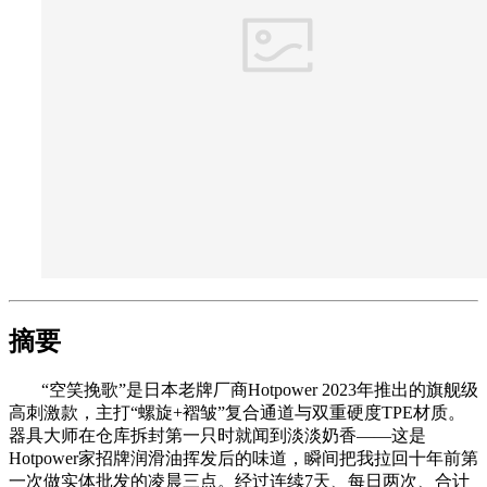
摘要
“空笑挽歌”是日本老牌厂商Hotpower 2023年推出的旗舰级
高刺激款，主打“螺旋+褶皱”复合通道与双重硬度TPE材质。
器具大师在仓库拆封第一只时就闻到淡淡奶香——这是
Hotpower家招牌润滑油挥发后的味道，瞬间把我拉回十年前第
一次做实体批发的凌晨三点。经过连续7天、每日两次、合计