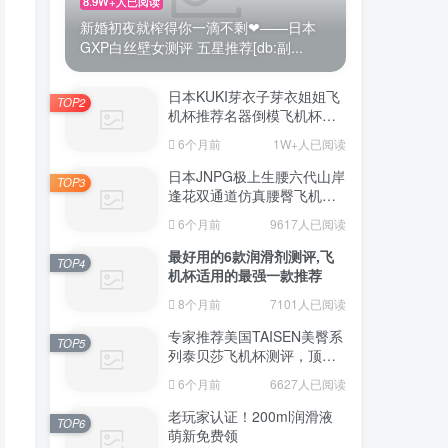
8.9W+人已阅读
新婚初夜就榨得你一滴不剩❤——日本
GXP白丝壁女测评 五星推荐[db:副...
日本KUKI芽衣子芽衣姐姐飞
TOP2
机杯推荐名器倒模飞机杯测
评视频
6个月前
1W+人已阅读
日本JNPG极上生腰六代山岸
TOP3
逢花双通道仿真腰臀飞机杯
（半身款）测评适合追求极
6个月前
9617人已阅读
致真实感的资深玩家
最好用的6款润滑剂测评,飞
TOP4
机杯适用的最强一款推荐
8个月前
7101人已阅读
专家推荐美国TAISEN美臀系
TOP5
列泰贝莎飞机杯测评，顶级
品质带来极致享受!
6个月前
6627人已阅读
老玩家认证！200ml润滑液
TOP6
萌新免费领