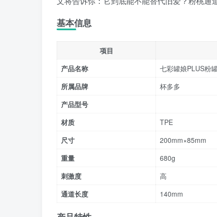
文将告诉你：它到底能不能替代旧爱？粉桃通
基本信息
项目
产品名称
七彩罐娘PLUS粉
所属品牌
杯多多
产品型号
材质
TPE
尺寸
200mm×85mm
重量
680g
刺激度
高
通道长度
140mm