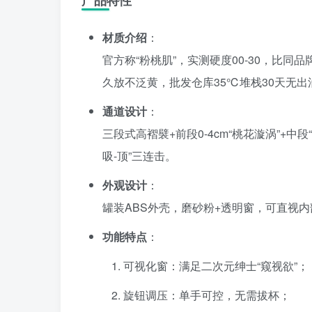
产品特性
材质介绍
：
官方称“粉桃肌”，实测硬度00-30，比同
久放不泛黄，批发仓库35℃堆栈30天无出
通道设计
：
三段式高褶襞+前段0-4cm“桃花漩涡”+中段
吸-顶”三连击。
外观设计
：
罐装ABS外壳，磨砂粉+透明窗，可直视内部
功能特点
：
可视化窗：满足二次元绅士“窥视欲”；
旋钮调压：单手可控，无需拔杯；