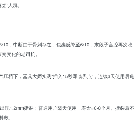
烦”人群。
/10，中断由于骨刺存在，包裹感降至6/10，末段子宫腔再次收
欢节奏变化的老司机。
气压档下，器具大师实测“插入15秒即临界点”，连续3天使用后
内胆入口出现1.2mm撕裂；普通用户隔天使用，寿命≈6-8个月。撕裂后
补救。