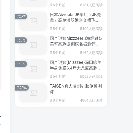
6个月前
6131人已阅读
日本Aivrobta JK学姐（JK先
TOP7
辈）高刺激双通道倒模飞机
杯深度测评报告
5个月前
5400人已阅读
国产谜姬Mizzzee山海经狐妖
TOP8
美臀高刺激倒模名器测评报
告
5个月前
5162人已阅读
国产谜姬(Mizzzee)深田咏美
TOP9
半身倒膜6.4斤大尺度高刺激
名器倒模评测报告
5个月前
5052人已阅读
TAISEN真人复刻硅胶倒模测
TOP10
评
8个月前
4864人已阅读
大
本