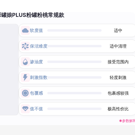
彩罐娘PLUS粉罐粉桃常规款
软度值
适中
保洁难度
适中清理
渗油度
接受范围内
刺激指数
轻度刺激
包覆感
包裹感较强
值不值
极高性价比
✱参数解