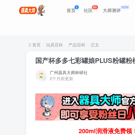
1
99
NEW
首页
社区
大师测评
首页
玩具百科
产品百科
正文
国产杯多多七彩罐娘PLUS粉罐
广州器具大师杯研社
2个月前更新
200ml润滑液免费