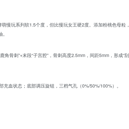
品牌萌慢玩系列软1.5个度，但比慢玩女王硬2度。添加粉桃色母粒
油。
“鹿角骨刺”+末段“子宫腔”，骨刺高度2.5mm，间距5mm，形成“刮
充血状态；底部调压旋钮，三档气孔（0%/50%/100%）。