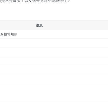
道是不是噱头？以及宿舍党能不能藏得住？
信息
罐粉桃常规款