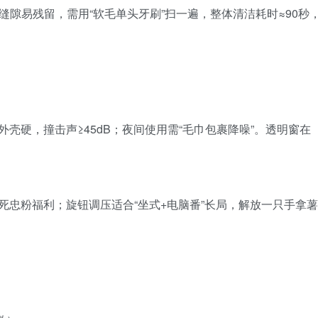
缝隙易残留，需用“软毛单头牙刷”扫一遍，整体清洁耗时≈90秒
BS外壳硬，撞击声≥45dB；夜间使用需“毛巾包裹降噪”。透明窗在
死忠粉福利；旋钮调压适合“坐式+电脑番”长局，解放一只手拿薯