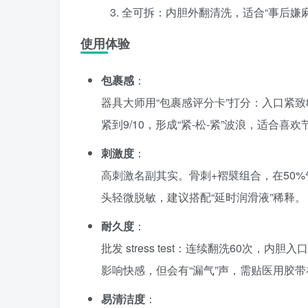
全可拆：内胆外翻清洗，适合“事后嫌麻
使用体验
包裹感
：
器具大师用“包裹感评分卡”打分：入口紧致8
紧到9/10，形成“紧-松-紧”波浪，适合喜
刺激度
：
高刺激名副其实。骨刺+褶襞组合，在50%
头轻微脱敏，建议搭配“延时润滑液”稀释。
耐久度
：
批发 stress test：连续翻洗60次，
影响快感，但会有“漏气”声，需贴医用胶带
易清洁度
：