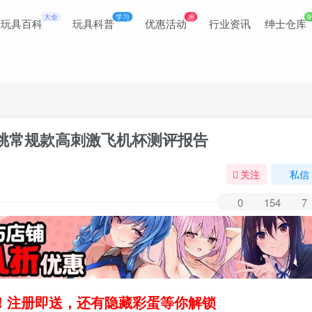
大全
学习
惠
9
玩具百科
玩具科普
优惠活动
行业资讯
绅士仓库
粉桃常规款高刺激飞机杯测评报告
关注
私信
0
154
7
领！注册即送，还有隐藏彩蛋等你解锁