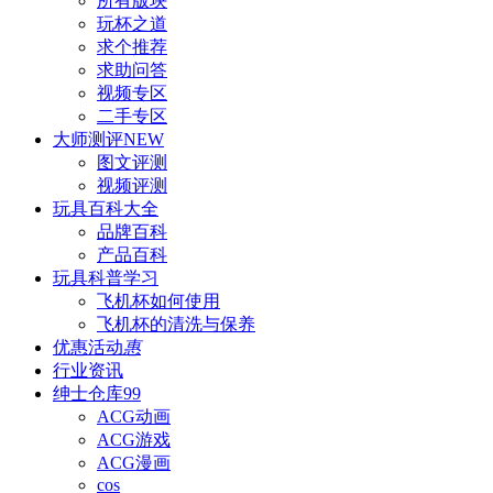
所有版块
玩杯之道
求个推荐
求助问答
视频专区
二手专区
大师测评
NEW
图文评测
视频评测
玩具百科
大全
品牌百科
产品百科
玩具科普
学习
飞机杯如何使用
飞机杯的清洗与保养
优惠活动
惠
行业资讯
绅士仓库
99
ACG动画
ACG游戏
ACG漫画
cos