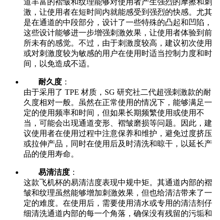
道丰富的褶皱和纹理能够对使用者产生强烈的摩擦和刺
激，让使用者在短时间内就能感受到强烈的快感。尤其
是在通道的中段部分，设计了一些特殊的凸起和凹陷，
这些设计能够进一步增强刺激效果，让使用者体验到前
所未有的感觉。不过，由于刺激度较高，建议初次使用
或对刺激度较为敏感的用户在使用时适当控制力度和时
间，以免造成不适。
耐久度
：
由于采用了 TPE 材质，SG 研究社二代超强刺激款的耐
久度相对一般。虽然在正常使用的情况下，能够满足一
定的使用频率和时间，但如果长期频繁使用或使用不
当，可能会出现通道变形、褶皱磨损等问题。因此，建
议使用者在使用过程中注意保养和维护，避免过度挤压
或拉伸产品，同时在使用后及时清洗和晾干，以延长产
品的使用寿命。
易清洁度
：
这款飞机杯的易清洁度表现中规中矩。其通道内部的褶
皱和纹理虽然能够增加刺激效果，但也给清洁带来了一
定的难度。在使用后，需要使用清水或专用的清洁剂仔
细清洗通道内部的每一个角落，确保没有残留的污垢和