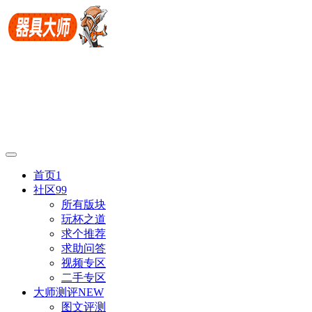
首页
1
社区
99
所有版块
玩杯之道
求个推荐
求助问答
视频专区
二手专区
大师测评
NEW
图文评测