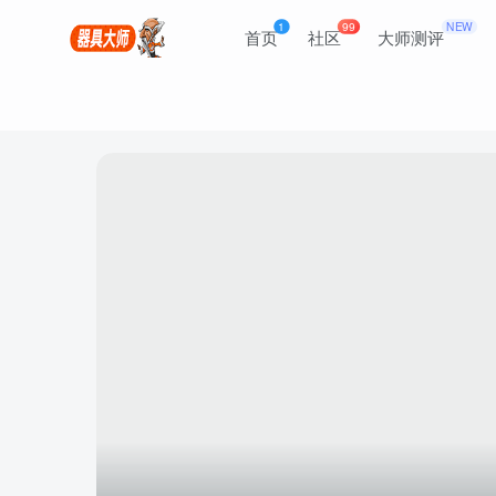
1
99
NEW
首页
社区
大师测评