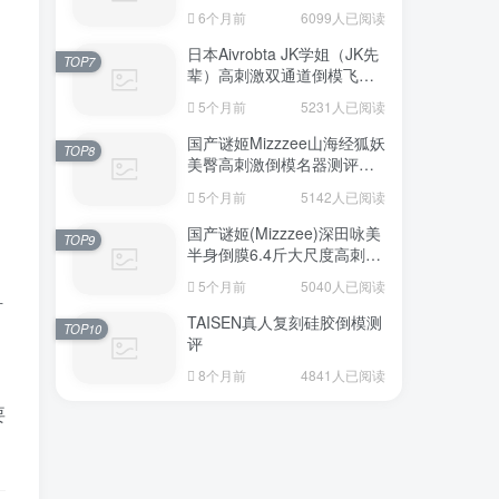
6个月前
6099人已阅读
日本Aivrobta JK学姐（JK先
TOP7
辈）高刺激双通道倒模飞机
杯深度测评报告
5个月前
5231人已阅读
国产谜姬Mizzzee山海经狐妖
TOP8
美臀高刺激倒模名器测评报
告
5个月前
5142人已阅读
国产谜姬(Mizzzee)深田咏美
TOP9
半身倒膜6.4斤大尺度高刺激
名器倒模评测报告
5个月前
5040人已阅读
材
TAISEN真人复刻硅胶倒模测
TOP10
评
8个月前
4841人已阅读
要