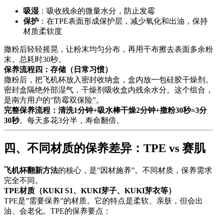
吸湿
：吸收残余的微量水分，防止发霉
保护
：在TPE表面形成保护层，减少氧化和出油，保持
材质柔软度
撒粉后轻轻摇晃，让粉末均匀分布，再用干布擦去表面多余粉
末。总耗时30秒。
保养流程四：存储（日常习惯）
撒粉后，把飞机杯放入密封收纳盒，盒内放一包硅胶干燥剂。
密封盒隔绝外部湿气，干燥剂吸收盒内残余水分。这个组合，
是南方用户的”防霉双保险”。
完整保养流程：清洗1分钟+吸水棒干燥2分钟+撒粉30秒=3分
30秒
。每天多花3分半，寿命翻倍。
四、不同材质的保养差异：TPE vs 赛肌
飞机杯翻新方法
的核心，是”因材施养”。不同材质，保养需求
完全不同。
TPE材质（KUKI S1、KUKI芽子、KUKI芽衣等）
TPE是”需要保养”的材质。它的特点是柔软、亲肤，但会出
油、会老化。TPE的保养要点：