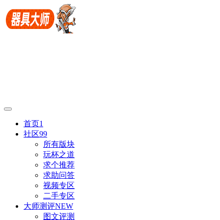
首页
1
社区
99
所有版块
玩杯之道
求个推荐
求助问答
视频专区
二手专区
大师测评
NEW
图文评测