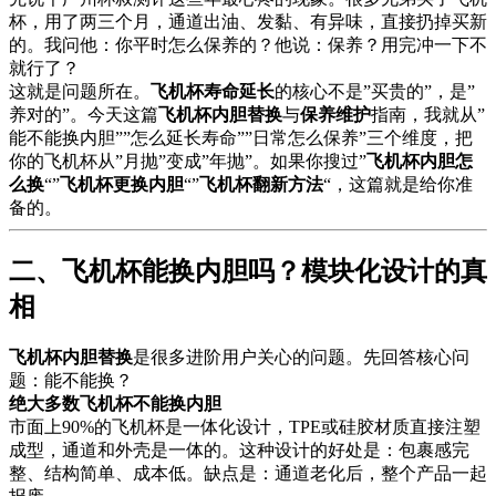
杯，用了两三个月，通道出油、发黏、有异味，直接扔掉买新
的。我问他：你平时怎么保养的？他说：保养？用完冲一下不
就行了？
这就是问题所在。
飞机杯寿命延长
的核心不是”买贵的”，是”
养对的”。今天这篇
飞机杯内胆替换
与
保养维护
指南，我就从”
能不能换内胆””怎么延长寿命””日常怎么保养”三个维度，把
你的飞机杯从”月抛”变成”年抛”。如果你搜过”
飞机杯内胆怎
么换
“”
飞机杯更换内胆
“”
飞机杯翻新方法
“，这篇就是给你准
备的。
二、飞机杯能换内胆吗？模块化设计的真
相
飞机杯内胆替换
是很多进阶用户关心的问题。先回答核心问
题：能不能换？
绝大多数飞机杯不能换内胆
市面上90%的飞机杯是一体化设计，TPE或硅胶材质直接注塑
成型，通道和外壳是一体的。这种设计的好处是：包裹感完
整、结构简单、成本低。缺点是：通道老化后，整个产品一起