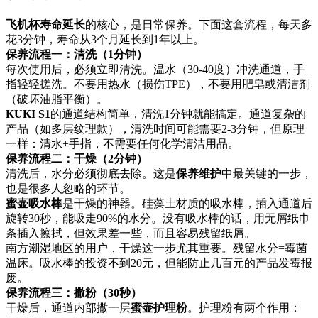
飞机杯寿命延长
的核心，是日常保养。下面这套流程，每天多
花3分钟，寿命从3个月延长到1年以上。
保养流程一：清洗（1分钟）
每次使用后，必须立即清洗。温水（30-40度）冲洗通道，手
指轻轻搓洗。不要用热水（损伤TPE），不要用肥皂或清洁剂
（破坏油脂平衡）。
KUKI S1
的通道结构简单，清洗1分钟就能搞定。通道复杂的
产品（如多层纹理款），清洗时间可能需要2-3分钟，但原理
一样：清水+手指，不需要任何化学清洁用品。
保养流程二：干燥（2分钟）
清洗后，水分必须彻底去除。这是
保养维护
中最关键的一步，
也是很多人忽略的环节。
蜜壶吸水棒
是干燥的神器。硅藻土材质的吸水棒，插入通道后
旋转30秒，能吸走90%的水分。没有吸水棒的话，用无屑纸巾
条插入擦拭，但效果差一些，而且容易残留纸屑。
南方潮湿地区的用户，干燥这一步尤其重要。残留水分=霉菌
温床。吸水棒的投资不到20元，但能防止几百元的产品发霉报
废。
保养流程三：撒粉（30秒）
干燥后，通道内部撒一层
蜜壶护理粉
。护理粉有两个作用：