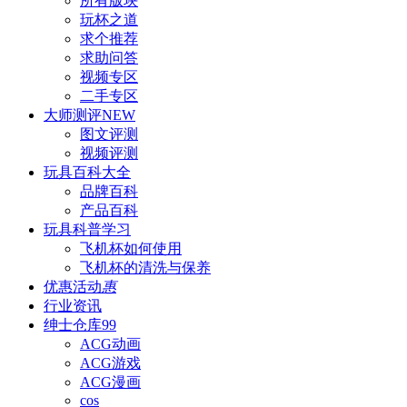
所有版块
玩杯之道
求个推荐
求助问答
视频专区
二手专区
大师测评
NEW
图文评测
视频评测
玩具百科
大全
品牌百科
产品百科
玩具科普
学习
飞机杯如何使用
飞机杯的清洗与保养
优惠活动
惠
行业资讯
绅士仓库
99
ACG动画
ACG游戏
ACG漫画
cos