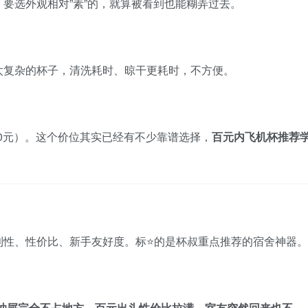
要选外观相对”素”的，就算被看到也能糊弄过去。
太复杂的杯子，清洗耗时、晾干更耗时，不方便。
-200元）。这个价位其实已经有不少靠谱选择，
百元内飞机杯推荐
利性、性价比、新手友好度。标⭐的是杯叔重点推荐的宿舍神器。
小，塞抽屉完全不占地方，百元出头性价比拉满。室友突然回来也不