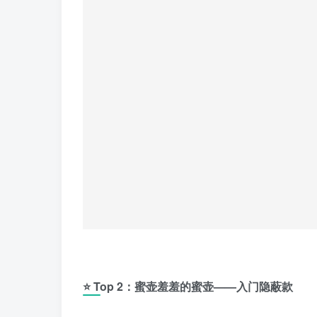
⭐ Top 2：蜜壶羞羞的蜜壶——入门隐蔽款