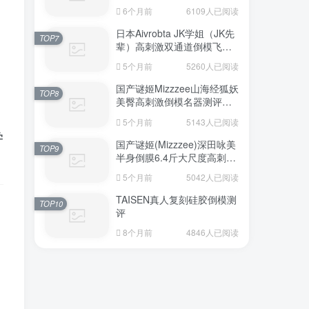
6个月前
6109人已阅读
日本Aivrobta JK学姐（JK先
TOP7
辈）高刺激双通道倒模飞机
杯深度测评报告
5个月前
5260人已阅读
国产谜姬Mizzzee山海经狐妖
TOP8
美臀高刺激倒模名器测评报
告
5个月前
5143人已阅读
学
国产谜姬(Mizzzee)深田咏美
TOP9
半身倒膜6.4斤大尺度高刺激
名器倒模评测报告
5个月前
5042人已阅读
TAISEN真人复刻硅胶倒模测
TOP10
评
8个月前
4846人已阅读