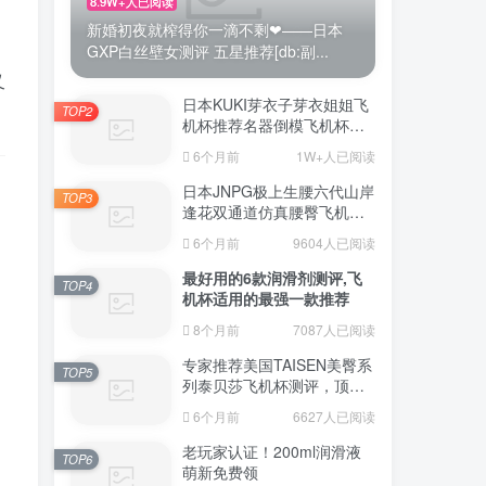
8.9W+人已阅读
新婚初夜就榨得你一滴不剩❤——日本
GXP白丝壁女测评 五星推荐[db:副...
又
日本KUKI芽衣子芽衣姐姐飞
TOP2
机杯推荐名器倒模飞机杯测
评视频
6个月前
1W+人已阅读
日本JNPG极上生腰六代山岸
TOP3
逢花双通道仿真腰臀飞机杯
（半身款）测评适合追求极
6个月前
9604人已阅读
致真实感的资深玩家
最好用的6款润滑剂测评,飞
TOP4
机杯适用的最强一款推荐
8个月前
7087人已阅读
专家推荐美国TAISEN美臀系
TOP5
列泰贝莎飞机杯测评，顶级
品质带来极致享受!
6个月前
6627人已阅读
老玩家认证！200ml润滑液
TOP6
萌新免费领