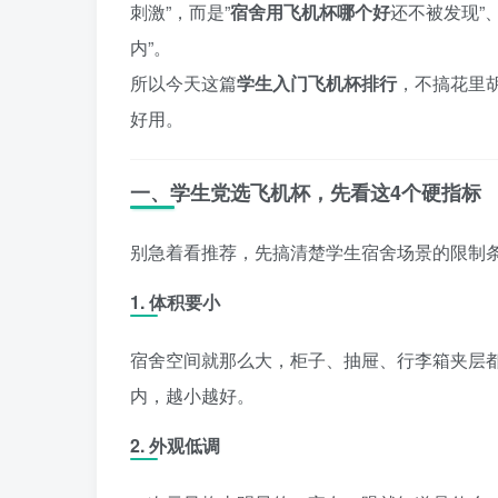
刺激”，而是”
宿舍用飞机杯哪个好
还不被发现”、
内”。
所以今天这篇
学生入门飞机杯排行
，不搞花里
好用。
一、学生党选飞机杯，先看这4个硬指标
别急着看推荐，先搞清楚学生宿舍场景的限制
1. 体积要小
宿舍空间就那么大，柜子、抽屉、行李箱夹层都
内，越小越好。
2. 外观低调