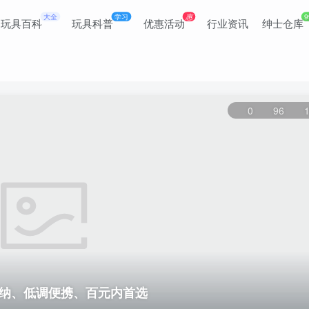
大全
学习
惠
9
玩具百科
玩具科普
优惠活动
行业资讯
绅士仓库
0
96
私收纳、低调便携、百元内首选