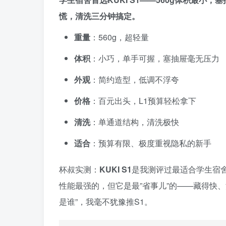
慌，清洗三分钟搞定。
重量
：560g，超轻量
体积
：小巧，单手可握，塞抽屉毫无压力
外观
：简约造型，低调不浮夸
价格
：百元出头，L1预算轻松拿下
清洗
：单通道结构，清洗极快
适合
：预算有限、极度重视隐私的新手
杯叔实测：
KUKI S1
是我测评过最适合学生宿舍
性能最强的，但它是最”省事儿”的——藏得快
是谁”，我毫不犹豫推S1。