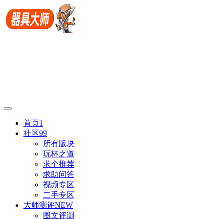
首页
1
社区
99
所有版块
玩杯之道
求个推荐
求助问答
视频专区
二手专区
大师测评
NEW
图文评测