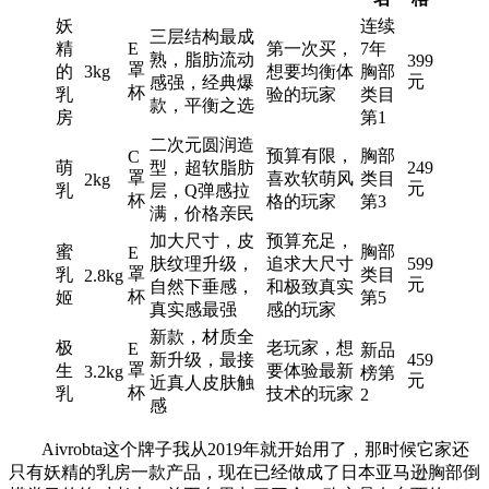
妖
连续
三层结构最成
精
E
第一次买，
7年
熟，脂肪流动
399
罩
的
3kg
想要均衡体
胸部
元
感强，经典爆
杯
乳
验的玩家
类目
款，平衡之选
房
第1
二次元圆润造
预算有限，
胸部
C
萌
型，超软脂肪
249
罩
喜欢软萌风
类目
2kg
元
乳
层，Q弹感拉
杯
格的玩家
第3
满，价格亲民
加大尺寸，皮
预算充足，
蜜
胸部
E
肤纹理升级，
追求大尺寸
599
罩
乳
类目
2.8kg
元
自然下垂感，
和极致真实
杯
姬
第5
真实感最强
感的玩家
新款，材质全
极
老玩家，想
E
新品
新升级，最接
459
罩
生
要体验最新
3.2kg
榜第
元
近真人皮肤触
杯
乳
技术的玩家
2
感
Aivrobta这个牌子我从2019年就开始用了，那时候它家还
只有妖精的乳房一款产品，现在已经做成了日本亚马逊胸部倒