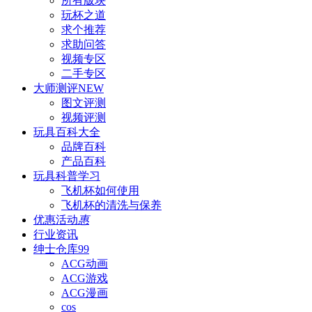
所有版块
玩杯之道
求个推荐
求助问答
视频专区
二手专区
大师测评
NEW
图文评测
视频评测
玩具百科
大全
品牌百科
产品百科
玩具科普
学习
飞机杯如何使用
飞机杯的清洗与保养
优惠活动
惠
行业资讯
绅士仓库
99
ACG动画
ACG游戏
ACG漫画
cos