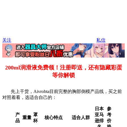
关注
私信
200ml润滑液免费领！注册即送，还有隐藏彩蛋
等你解锁
先上干货，Aivrobta目前完整的胸部倒模产品线，买之前
对照着看，选适合自己的：
日本
参
产
罩
亚马
考
重量
核心特点
适合人群
品
杯
逊排
价
名
格