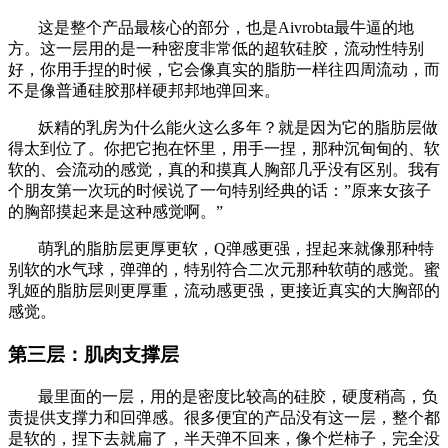
这是整个产品最核心的部分，也是Aivrobta最牛逼的地
方。这一层用的是一种密度非常低的超软硅胶，流动性特别
好，你用手捏的时候，它会像真实的脂肪一样往四周流动，而
不是像普通硅胶那样硬邦邦地弹回来。
妖精的乳房为什么能火这么多年？就是因为它的脂肪层做
得太到位了。你把它抱在怀里，用手一捏，那种沉甸甸的、软
软的、会流动的感觉，真的和摸真人胸部几乎没有区别。我有
个朋友第一次玩的时候说了一句特别经典的话：”原来女孩子
的胸部摸起来是这种感觉啊。”
萌乳的脂肪层更厚更软，Q弹感更强，捏起来就像那种特
别软的水气球，弹弹的，特别符合二次元那种软萌的感觉。蜜
乳姬的脂肪层则更厚重，流动感更强，更接近真实的大胸部的
感觉。
第三层：肌肉支撑层
最里面的一层，用的是密度比较高的硅胶，硬度稍高，负
责提供支撑力和回弹感。很多便宜的产品没有这一层，整个都
是软的，捏下去就扁了，半天弹不回来，像个烂柿子，完全没