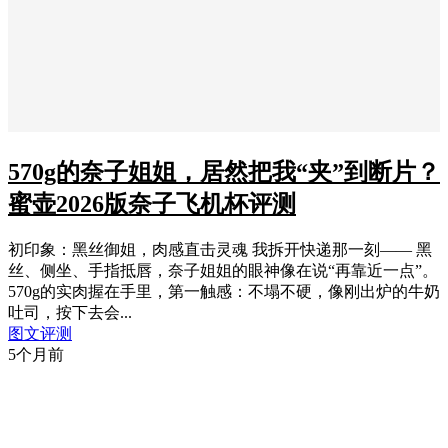
570g的奈子姐姐，居然把我“夹”到断片？
蜜壶2026版奈子飞机杯评测
初印象：黑丝御姐，肉感直击灵魂 我拆开快递那一刻—— 黑
丝、侧坐、手指抵唇，奈子姐姐的眼神像在说“再靠近一点”。
570g的实肉握在手里，第一触感：不塌不硬，像刚出炉的牛奶
吐司，按下去会...
图文评测
5个月前