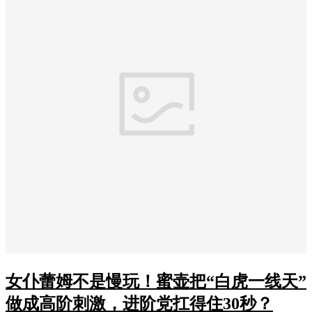
女仆蕾姆不是慢玩！蜜壶把“白虎一线天”
做成高阶刺激，进阶党扛得住30秒？