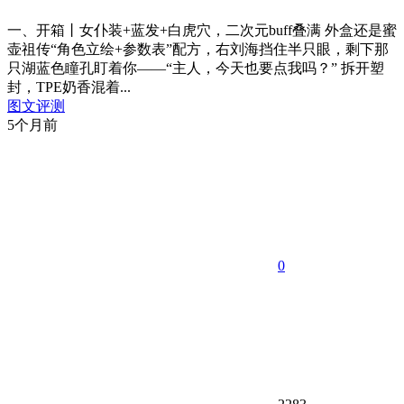
一、开箱丨女仆装+蓝发+白虎穴，二次元buff叠满 外盒还是蜜
壶祖传“角色立绘+参数表”配方，右刘海挡住半只眼，剩下那
只湖蓝色瞳孔盯着你——“主人，今天也要点我吗？” 拆开塑
封，TPE奶香混着...
图文评测
5个月前
0