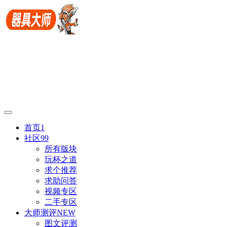
首页
1
社区
99
所有版块
玩杯之道
求个推荐
求助问答
视频专区
二手专区
大师测评
NEW
图文评测