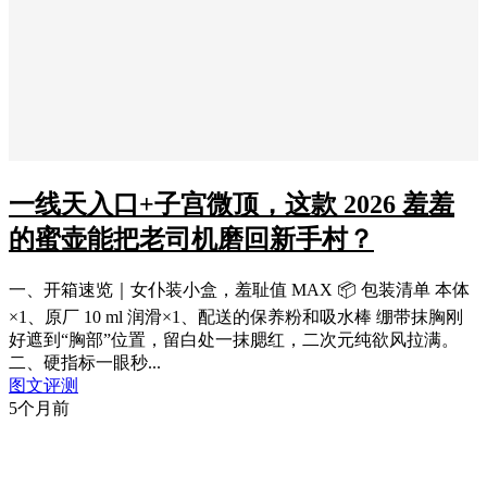
一线天入口+子宫微顶，这款 2026 羞羞
的蜜壶能把老司机磨回新手村？
一、开箱速览｜女仆装小盒，羞耻值 MAX 📦 包装清单 本体
×1、原厂 10 ml 润滑×1、配送的保养粉和吸水棒 绷带抹胸刚
好遮到“胸部”位置，留白处一抹腮红，二次元纯欲风拉满。
二、硬指标一眼秒...
图文评测
5个月前