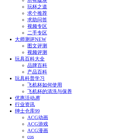
所有版块
玩杯之道
求个推荐
求助问答
视频专区
二手专区
大师测评
NEW
图文评测
视频评测
玩具百科
大全
品牌百科
产品百科
玩具科普
学习
飞机杯如何使用
飞机杯的清洗与保养
优惠活动
惠
行业资讯
绅士仓库
99
ACG动画
ACG游戏
ACG漫画
cos