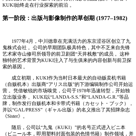
KUKI始终走在行业探索的前沿 。
第一阶段：出版与影像制作的草创期 (1977–1982)
1977年4月，中川德章在充满活力的东京涩谷区创立了九
鬼株式会社 。公司的早期团队极具特色，其中不乏来自先锋
艺术家寺山修司所领导的前卫剧团“天井栈敷”的成员 。这种
独特的艺术背景为KUKI注入了与生俱来的内容创新与前卫探
索的基因 。
成立初期，KUKI作为当时日本最大的自动贩卖机书籍
（自贩机本）出版商“アリス出版”的下游编辑制作公司开始运
营 。凭借敏锐的市场嗅觉，公司于1978年迅速转型，开始独
立出版业务 。KUKI以“LANDA-S.S.”和“LANDA-G.R.”等品
牌，制作发行自贩机本和卡带式书籍（カセット・ブック），
并以“GAL/PRESS”（ギャル出版）的名义推出了其招牌杂志
《Sister》。
随后，公司以“九鬼（KUKI）”的名号正式进入ビニ本
（ビニール本，即用塑料封面包装的色情书籍）制作领域，并