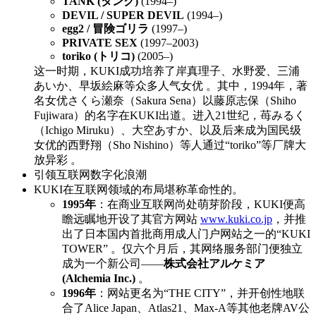
TANK (タンク)
(1994–)
DEVIL / SUPER DEVIL
(1994–)
egg2 / 冒険ゴリラ
(1997–)
PRIVATE SEX
(1997–2003)
toriko (トリコ)
(2005–)
这一时期，KUKI成功培养了岸真理子、水野爱、三浦
あいか、早坂絵麻等众多人气女优 。其中，1994年，著
名女优さくら瀬奈（Sakura Sena）以藤原志保（Shiho
Fujiwara）的名字在KUKI出道。进入21世纪，苺みるく
（Ichigo Miruku）、大空あすか、以及后来成为国民级
女优的西野翔（Sho Nishino）等人通过“toriko”等厂牌大
放异彩 。
引领互联网数字化浪潮
KUKI在互联网领域的布局堪称革命性的。
1995年
：在商业互联网尚处萌芽阶段，KUKI便高
瞻远瞩地开设了其官方网站
www.kuki.co.jp
，并推
出了日本国内首批商用成人门户网站之一的“KUKI
TOWER” 。仅六个月后，其网络服务部门便独立
成为一个新公司——
株式会社アルケミア
(Alchemia Inc.)
。
1996年
：网站更名为“THE CITY”，并开创性地联
合了Alice Japan、Atlas21、Max-A等其他老牌AV公