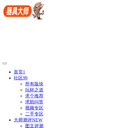
首页
1
社区
99
所有版块
玩杯之道
求个推荐
求助问答
视频专区
二手专区
大师测评
NEW
图文评测