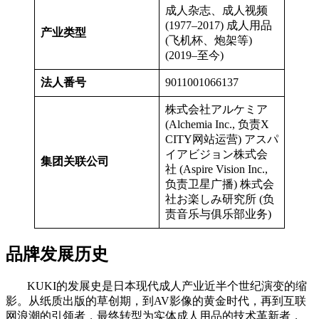
成人杂志、成人视频
(1977–2017) 成人用品
产业类型
(飞机杯、炮架等)
(2019–至今)
法人番号
9011001066137
株式会社アルケミア
(Alchemia Inc., 负责X
CITY网站运营) アスパ
イアビジョン株式会
集团关联公司
社 (Aspire Vision Inc.,
负责卫星广播) 株式会
社お楽しみ研究所 (负
责音乐与俱乐部业务)
品牌发展历史
KUKI的发展史是日本现代成人产业近半个世纪演变的缩
影。从纸质出版的草创期，到AV影像的黄金时代，再到互联
网浪潮的引领者，最终转型为实体成人用品的技术革新者，