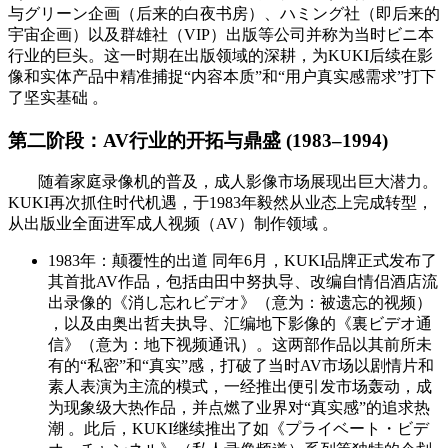
与グリーン企画（后来的白夜书房）、ハミング社（即后来的
宇宙企画）以及群雄社（VIP）出版等公司并称为当时ビニ本
行业的巨头。这一时期在出版领域的深耕，为KUKI后续在影
像和实体产品中精准捕捉“内容本质”和“用户真实感需求”打下
了坚实基础 。
第二阶段：AV行业的开拓与鼎盛 (1983–1994)
随着家庭录像机的普及，成人影像市场展现出巨大潜力。
KUKI再次抓住时代机遇，于1983年毅然从业态上完成转型，
从出版业全面进军成人视频（AV）制作领域 。
1983年：颠覆性的出道 同年6月，KUKI品牌正式发布了
其首批AV作品，包括由田中努执导、改编自情侣酒店流
出录像的《消し忘れビデオ》（意为：被遗忘的视频）
，以及由奥出哲夫执导、汇编地下影像的《裏ビデオ通
信》（意为：地下视频通讯）。这两部作品以其前所未
有的“私密”和“真实”感，打破了当时AV市场以剧情片和
素人表演为主流的模式，一经推出便引发市场轰动，成
为现象级大热作品，并点燃了业界对“真实感”的追求热
潮 。此后，KUKI继续推出了如《プライベート・ビデ