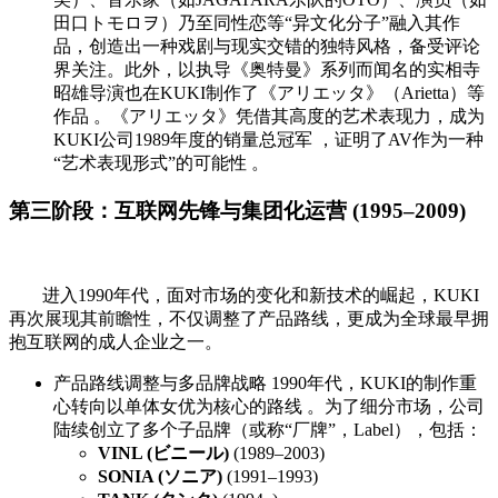
田口トモロヲ）乃至同性恋等“异文化分子”融入其作
品，创造出一种戏剧与现实交错的独特风格，备受评论
界关注。此外，以执导《奥特曼》系列而闻名的实相寺
昭雄导演也在KUKI制作了《アリエッタ》（Arietta）等
作品 。《アリエッタ》凭借其高度的艺术表现力，成为
KUKI公司1989年度的销量总冠军 ，证明了AV作为一种
“艺术表现形式”的可能性 。
第三阶段：互联网先锋与集团化运营 (1995–2009)
进入1990年代，面对市场的变化和新技术的崛起，KUKI
再次展现其前瞻性，不仅调整了产品路线，更成为全球最早拥
抱互联网的成人企业之一。
产品路线调整与多品牌战略 1990年代，KUKI的制作重
心转向以单体女优为核心的路线 。为了细分市场，公司
陆续创立了多个子品牌（或称“厂牌”，Label），包括：
VINL (ビニール)
(1989–2003)
SONIA (ソニア)
(1991–1993)