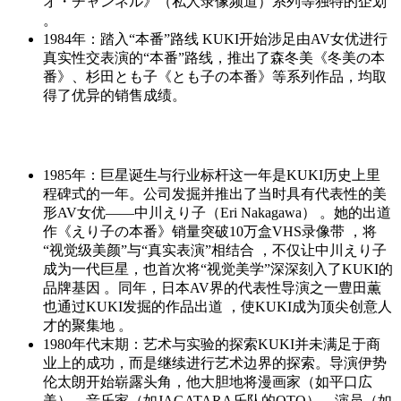
オ・チャンネル》（私人录像频道）系列等独特的企划
。
1984年：踏入“本番”路线 KUKI开始涉足由AV女优进行
真实性交表演的“本番”路线，推出了森冬美《冬美の本
番》、杉田とも子《とも子の本番》等系列作品，均取
得了优异的销售成绩。
1985年：巨星诞生与行业标杆这一年是KUKI历史上里
程碑式的一年。公司发掘并推出了当时具有代表性的美
形AV女优——中川えり子（Eri Nakagawa） 。她的出道
作《えり子の本番》销量突破10万盒VHS录像带 ，将
“视觉级美颜”与“真实表演”相结合 ，不仅让中川えり子
成为一代巨星，也首次将“视觉美学”深深刻入了KUKI的
品牌基因 。同年，日本AV界的代表性导演之一豊田薫
也通过KUKI发掘的作品出道 ，使KUKI成为顶尖创意人
才的聚集地 。
1980年代末期：艺术与实验的探索KUKI并未满足于商
业上的成功，而是继续进行艺术边界的探索。导演伊势
伦太朗开始崭露头角，他大胆地将漫画家（如平口広
美）、音乐家（如JAGATARA乐队的OTO）、演员（如