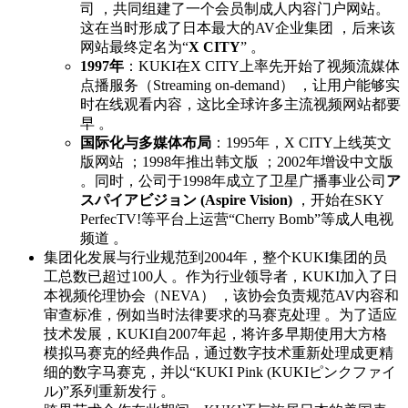
司 ，共同组建了一个会员制成人内容门户网站。
这在当时形成了日本最大的AV企业集团 ，后来该
网站最终定名为“
X CITY
” 。
1997年
：KUKI在X CITY上率先开始了视频流媒体
点播服务（Streaming on-demand） ，让用户能够实
时在线观看内容，这比全球许多主流视频网站都要
早 。
国际化与多媒体布局
：1995年，X CITY上线英文
版网站 ；1998年推出韩文版 ；2002年增设中文版
。同时，公司于1998年成立了卫星广播事业公司
ア
スパイアビジョン (Aspire Vision)
，开始在SKY
PerfecTV!等平台上运营“Cherry Bomb”等成人电视
频道 。
集团化发展与行业规范到2004年，整个KUKI集团的员
工总数已超过100人 。作为行业领导者，KUKI加入了日
本视频伦理协会（NEVA） ，该协会负责规范AV内容和
审查标准，例如当时法律要求的马赛克处理 。为了适应
技术发展，KUKI自2007年起，将许多早期使用大方格
模拟马赛克的经典作品，通过数字技术重新处理成更精
细的数字马赛克，并以“KUKI Pink (KUKIピンクファイ
ル)”系列重新发行 。