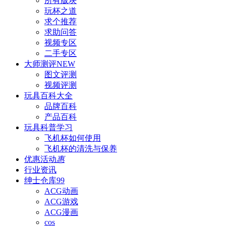
所有版块
玩杯之道
求个推荐
求助问答
视频专区
二手专区
大师测评
NEW
图文评测
视频评测
玩具百科
大全
品牌百科
产品百科
玩具科普
学习
飞机杯如何使用
飞机杯的清洗与保养
优惠活动
惠
行业资讯
绅士仓库
99
ACG动画
ACG游戏
ACG漫画
cos