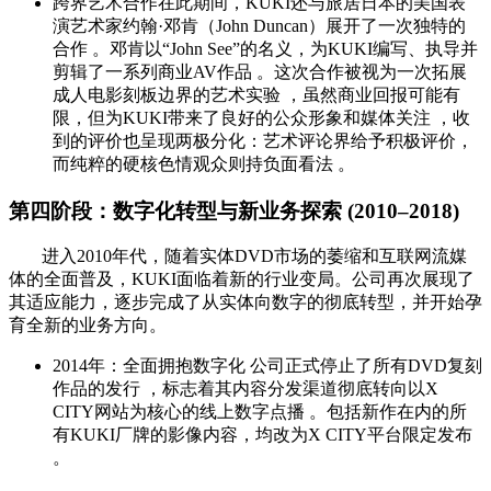
跨界艺术合作在此期间，KUKI还与旅居日本的美国表
演艺术家约翰·邓肯（John Duncan）展开了一次独特的
合作 。邓肯以“John See”的名义，为KUKI编写、执导并
剪辑了一系列商业AV作品 。这次合作被视为一次拓展
成人电影刻板边界的艺术实验 ，虽然商业回报可能有
限，但为KUKI带来了良好的公众形象和媒体关注 ，收
到的评价也呈现两极分化：艺术评论界给予积极评价，
而纯粹的硬核色情观众则持负面看法 。
第四阶段：数字化转型与新业务探索 (2010–2018)
进入2010年代，随着实体DVD市场的萎缩和互联网流媒
体的全面普及，KUKI面临着新的行业变局。公司再次展现了
其适应能力，逐步完成了从实体向数字的彻底转型，并开始孕
育全新的业务方向。
2014年：全面拥抱数字化 公司正式停止了所有DVD复刻
作品的发行 ，标志着其内容分发渠道彻底转向以X
CITY网站为核心的线上数字点播 。包括新作在内的所
有KUKI厂牌的影像内容，均改为X CITY平台限定发布
。