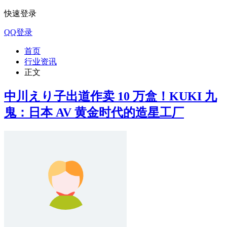
快速登录
QQ登录
首页
行业资讯
正文
中川えり子出道作卖 10 万盒！KUKI 九
鬼：日本 AV 黄金时代的造星工厂