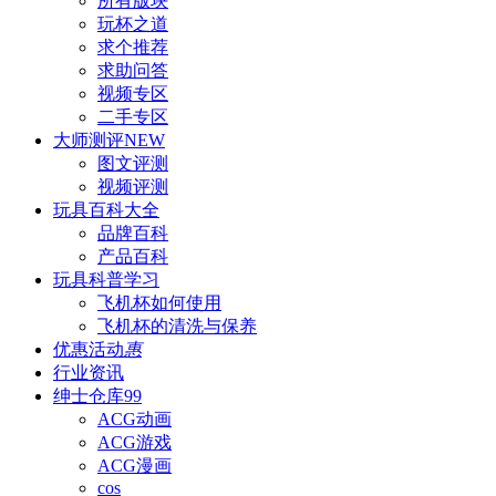
所有版块
玩杯之道
求个推荐
求助问答
视频专区
二手专区
大师测评
NEW
图文评测
视频评测
玩具百科
大全
品牌百科
产品百科
玩具科普
学习
飞机杯如何使用
飞机杯的清洗与保养
优惠活动
惠
行业资讯
绅士仓库
99
ACG动画
ACG游戏
ACG漫画
cos