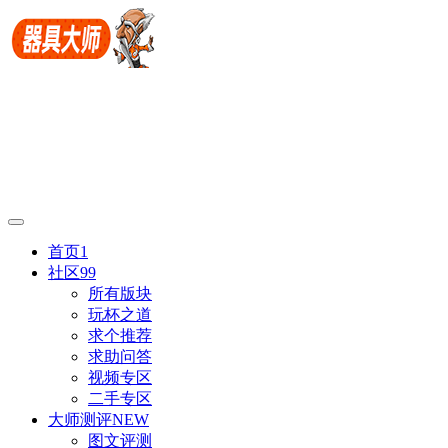
首页
1
社区
99
所有版块
玩杯之道
求个推荐
求助问答
视频专区
二手专区
大师测评
NEW
图文评测