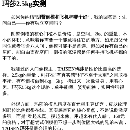
玛莎2.5kg实测
如果你纠结”
阴臀倒模和飞机杯哪个好
“，我的回答是：先
问自己——你有独立空间吗？
阴臀倒模的核心门槛不是价格，是空间。2kg+的重量、不
小的体积，意味着你需要一个能藏得住它的地方。如果跟父母
同住或者宿舍八人间，倒模可能不是首选。但如果你有自己的
房间、能自由支配空间，倒模的沉浸感是任何手持飞机杯都给
不了的。
我测过的入门倒模里，
TAISEN玛莎
是性价比最高的选
择。2.5kg的重量，刚好在”有真实感”和”不至于太重”之间取得
平衡。有些倒模做到4kg、5kg，搬出来一次像健身，用着心
累。玛莎2.5kg这个规格，单手能搬、姿势能换，实用性强很
多。
外观方面，玛莎的模具精度在百元档里算优秀，皮肤纹理
和部位比例都很在线。真实感是它的核心卖点，不是说刺激度
多强，而是”看起来真、摸起来像、用起来有代入感”。168元
的价格，对于想尝试倒模但不想一步到位砸大钱的兄弟来说，
TAISEN玛莎
是最合理的起点。