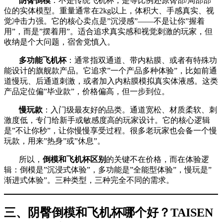
阴臀倒模
：不是传统飞机杯，是等比例还原臀部/局部部
位的实体模型。重量通常在2kg以上，体积大、手感真实、视
觉冲击力强。它的核心卖点是”沉浸感”——不是让你”握着
用”，而是”摆着用”。适合追求真实感和视觉刺激的玩家，但
收纳是个大问题，宿舍党慎入。
多功能飞机杯
：通常指双通道、带内粘膜、或者有特殊功
能设计的旗舰款产品。它追求”一个产品多种体验”，比如前通
道慢玩、后通道刺激，或者加入内粘膜模拟真实体液感。这类
产品定位偏”毕业款”，价格偏高，但一步到位。
慢玩款
：入门级最友好的品类。通道宽松、材质柔软、刺
激度低，专门给新手或敏感度高的玩家设计。它的核心逻辑
是”不让你秒”，让你慢慢享受过程。很多老玩家也会备一个慢
玩款，用来”热身”或”休息”。
所以，
倒模和飞机杯区别
的关键不在价格，而在体验逻
辑：倒模是”沉浸式体验”，多功能是”全能型体验”，慢玩是”
渐进式体验”。三种类型，三种完全不同的需求。
三、阴臀倒模和飞机杯哪个好？TAISEN