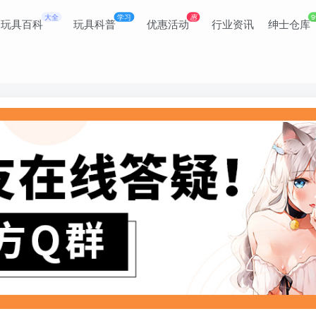
大全
学习
惠
9
玩具百科
玩具科普
优惠活动
行业资讯
绅士仓库