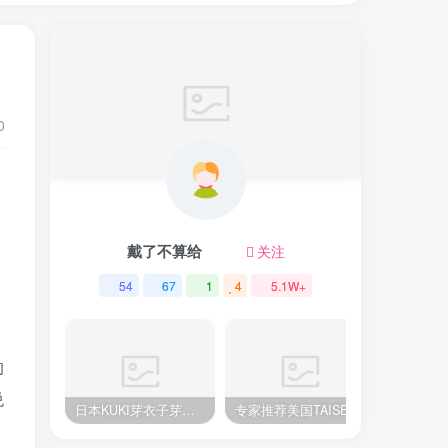
0
戴了不算给
关注
54
67
1
4
5.1W+
常
的
悦
日本KUKI芽衣子芽衣姐姐飞机杯推荐名器倒模飞机杯测评视频
专家推荐美国TAISEN美臀系列泰贝莎飞机杯测评，顶级品质带来极致享受!