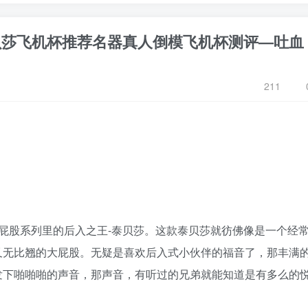
列泰贝莎飞机杯推荐名器真人倒模飞机杯测评—吐血
211
EN屁股系列里的后入之王-泰贝莎。这款泰贝莎就彷佛像是一个经
又无比翘的大屁股。无疑是喜欢后入式小伙伴的福音了，那丰满
发下啪啪啪的声音，那声音，有听过的兄弟就能知道是有多么的