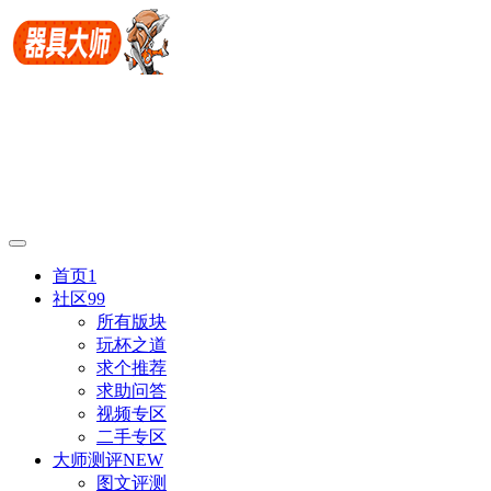
首页
1
社区
99
所有版块
玩杯之道
求个推荐
求助问答
视频专区
二手专区
大师测评
NEW
图文评测