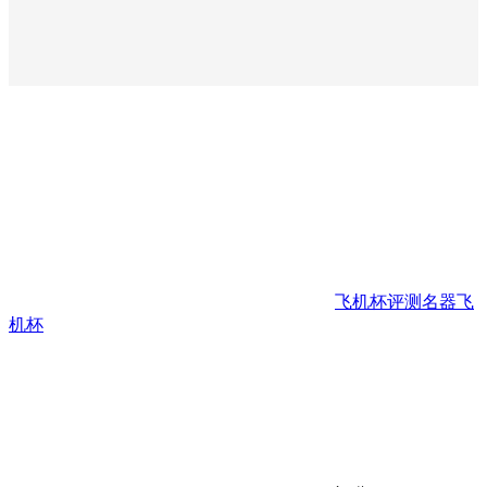
飞机杯评测
名器
飞
机杯