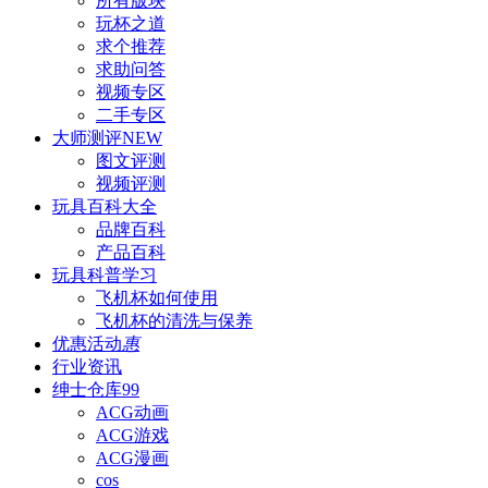
所有版块
玩杯之道
求个推荐
求助问答
视频专区
二手专区
大师测评
NEW
图文评测
视频评测
玩具百科
大全
品牌百科
产品百科
玩具科普
学习
飞机杯如何使用
飞机杯的清洗与保养
优惠活动
惠
行业资讯
绅士仓库
99
ACG动画
ACG游戏
ACG漫画
cos