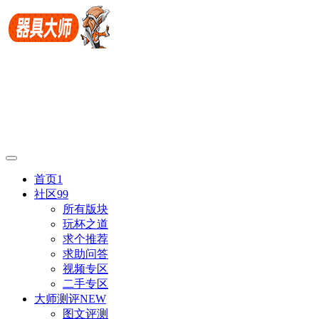
首页
1
社区
99
所有版块
玩杯之道
求个推荐
求助问答
视频专区
二手专区
大师测评
NEW
图文评测