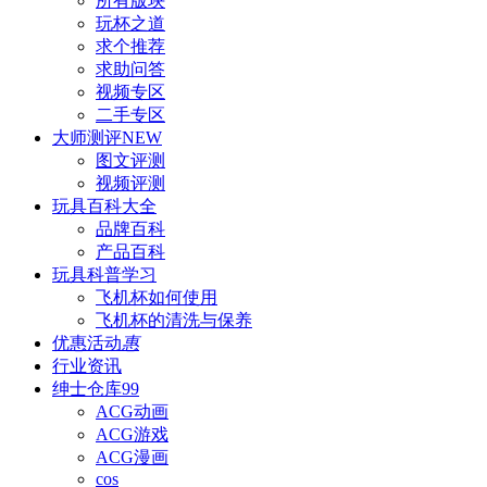
所有版块
玩杯之道
求个推荐
求助问答
视频专区
二手专区
大师测评
NEW
图文评测
视频评测
玩具百科
大全
品牌百科
产品百科
玩具科普
学习
飞机杯如何使用
飞机杯的清洗与保养
优惠活动
惠
行业资讯
绅士仓库
99
ACG动画
ACG游戏
ACG漫画
cos