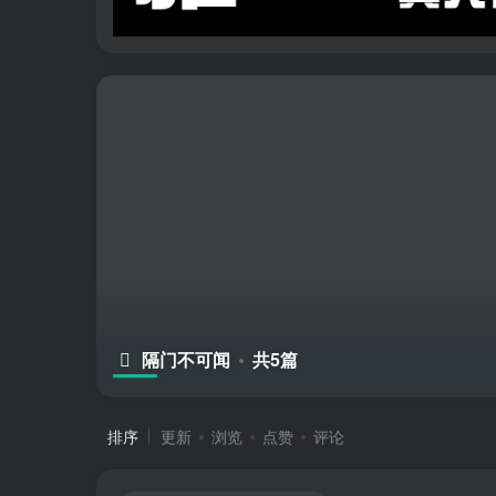
隔门不可闻
共5篇
排序
更新
浏览
点赞
评论