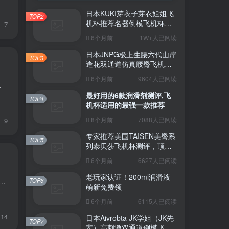
日本KUKI芽衣子芽衣姐姐飞
TOP2
机杯推荐名器倒模飞机杯测
7
评视频
6个月前
1W+人已阅读
日本JNPG极上生腰六代山岸
TOP3
逢花双通道仿真腰臀飞机杯
（半身款）测评适合追求极
6个月前
9604人已阅读
致真实感的资深玩家
特性，深受众多用户的喜爱。器具大师将...
最好用的6款润滑剂测评,飞
TOP4
机杯适用的最强一款推荐
8个月前
7088人已阅读
9
专家推荐美国TAISEN美臀系
TOP5
列泰贝莎飞机杯测评，顶级
品质带来极致享受!
6个月前
6627人已阅读
老玩家认证！200ml润滑液
师，今天要给大家测评一款在成熟风飞机杯领域极具代表性的产品——国产大魔王旗下的姐枫飞机杯。这款产品以“熟女的温柔掌控”为核心定位，凭借细腻的材...
TOP6
萌新免费领
6个月前
6115人已阅读
14
日本Aivrobta JK学姐（JK先
TOP7
辈）高刺激双通道倒模飞机