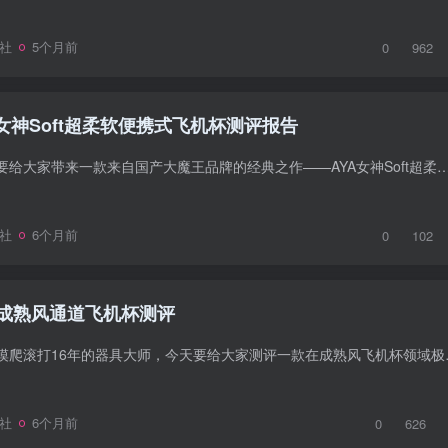
社
5个月前
0
962
女神Soft超柔软便携式飞机杯测评报告
今天，广州器具大师要给大家带来一款来自国产大魔王品牌的经典之作——AYA女神Soft超柔软便携式飞机杯。这款飞机杯以其独特的设计、柔软的材质以及便携的
社
6个月前
0
102
成熟风通道飞机杯测评
作为在情趣用品行业摸爬滚打16年的器具大
社
6个月前
0
626