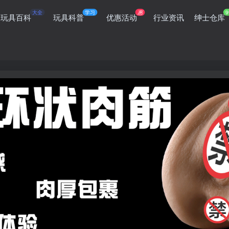
大全
学习
惠
9
玩具百科
玩具科普
优惠活动
行业资讯
绅士仓库