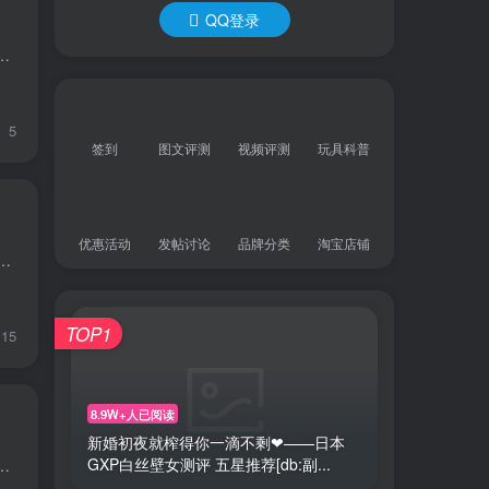
QQ登录
家的喜爱。今天，器具大师就来为大家深度剖析大魔王AYA女神Very Soft这款飞机杯，从材质、设计到使用体验，全方位为你...
5
签到
图文评测
视频评测
玩具科普
优惠活动
发帖讨论
品牌分类
淘宝店铺
 2代 Richsoft 飞机杯。凭借我16年的行业经验，从材质、设计、使用体验等多方面入手，为大家带来详尽的测评内容，希望能为各位提供有...
TOP1
15
8.9W+人已阅读
新婚初夜就榨得你一滴不剩❤——日本
GXP白丝壁女测评 五星推荐[db:副...
天，作为广州器具大师飞机杯之家的当家人，我将为大家带来大魔王AYA女神Rich Soft飞机杯的深度测评。这款产品以其超柔...