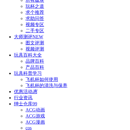
所有版块
玩杯之道
求个推荐
求助问答
视频专区
二手专区
大师测评
NEW
图文评测
视频评测
玩具百科
大全
品牌百科
产品百科
玩具科普
学习
飞机杯如何使用
飞机杯的清洗与保养
优惠活动
惠
行业资讯
绅士仓库
99
ACG动画
ACG游戏
ACG漫画
cos