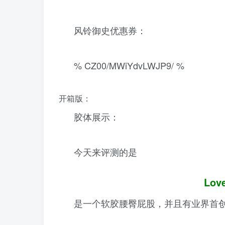
风铃御史优惠券：
% CZ00/MWiYdvLWJP9/ %
开箱版：
胶体展示：
今天来评测的是
Lov
是一个软胶腰臀屁股，并且有业界首