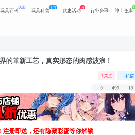
大全
学习
惠
9
玩具百科
玩具科普
优惠活动
行业资讯
绅士仓库
测！臀模界的革新工艺，真实形态的肉感波浪！
关注
私信
0
496
18
领！注册即送，还有隐藏彩蛋等你解锁