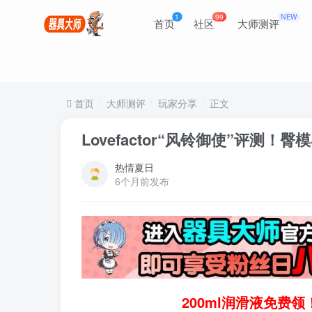
1
99
NEW
首页
社区
大师测评
首页
大师测评
玩家分享
正文
Lovefactor“风铃御使”评
热情夏日
6个月前发布
200ml润滑液免费