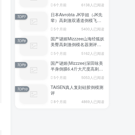
6个月前
6138人已阅读
日本Aivrobta JK学姐（JK先
TOP7
辈）高刺激双通道倒模飞机
杯深度测评报告
5个月前
5400人已阅读
国产谜姬Mizzzee山海经狐妖
TOP8
美臀高刺激倒模名器测评报
告
5个月前
5162人已阅读
国产谜姬(Mizzzee)深田咏美
TOP9
半身倒膜6.4斤大尺度高刺激
名器倒模评测报告
5个月前
5053人已阅读
TAISEN真人复刻硅胶倒模测
TOP10
评
8个月前
4869人已阅读