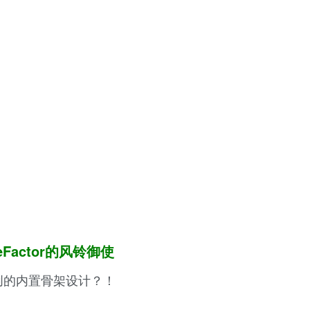
eFactor的风铃御使
创的内置骨架设计？！