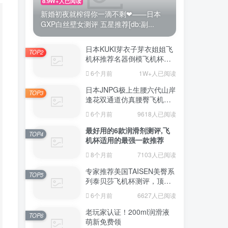
8.9W+人已阅读
新婚初夜就榨得你一滴不剩❤——日本
GXP白丝壁女测评 五星推荐[db:副...
日本KUKI芽衣子芽衣姐姐飞
TOP2
机杯推荐名器倒模飞机杯测
评视频
6个月前
1W+人已阅读
日本JNPG极上生腰六代山岸
TOP3
逢花双通道仿真腰臀飞机杯
（半身款）测评适合追求极
6个月前
9618人已阅读
致真实感的资深玩家
最好用的6款润滑剂测评,飞
TOP4
机杯适用的最强一款推荐
8个月前
7103人已阅读
专家推荐美国TAISEN美臀系
TOP5
列泰贝莎飞机杯测评，顶级
品质带来极致享受!
6个月前
6627人已阅读
老玩家认证！200ml润滑液
TOP6
萌新免费领