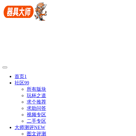
首页
1
社区
99
所有版块
玩杯之道
求个推荐
求助问答
视频专区
二手专区
大师测评
NEW
图文评测