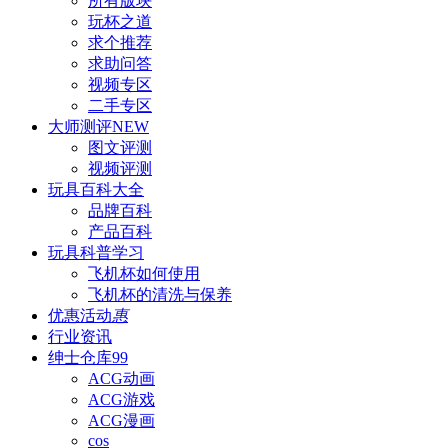
所有版块
玩杯之道
求个推荐
求助问答
视频专区
二手专区
大师测评
NEW
图文评测
视频评测
玩具百科
大全
品牌百科
产品百科
玩具科普
学习
飞机杯如何使用
飞机杯的清洗与保养
优惠活动
惠
行业资讯
绅士仓库
99
ACG动画
ACG游戏
ACG漫画
cos