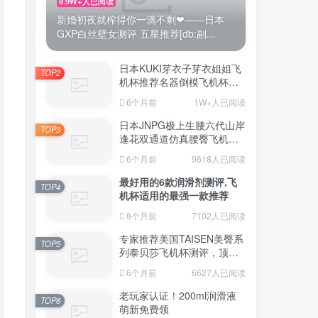
8.9W+人已阅读
新婚初夜就榨得你一滴不剩❤——日本
GXP白丝壁女测评 五星推荐[db:副...
日本KUKI芽衣子芽衣姐姐飞
TOP2
机杯推荐名器倒模飞机杯测
评视频
6个月前
1W+人已阅读
日本JNPG极上生腰六代山岸
TOP3
逢花双通道仿真腰臀飞机杯
（半身款）测评适合追求极
6个月前
9618人已阅读
致真实感的资深玩家
最好用的6款润滑剂测评,飞
TOP4
机杯适用的最强一款推荐
8个月前
7102人已阅读
专家推荐美国TAISEN美臀系
TOP5
列泰贝莎飞机杯测评，顶级
品质带来极致享受!
6个月前
6627人已阅读
老玩家认证！200ml润滑液
TOP6
萌新免费领