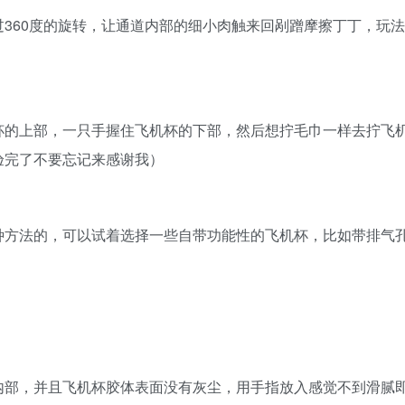
360度的旋转，让通道内部的细小肉触来回剐蹭摩擦丁丁，玩法
杯的上部，一只手握住飞机杯的下部，然后想拧毛巾一样去拧飞
验完了不要忘记来感谢我）
种方法的，可以试着选择一些自带功能性的飞机杯，比如带排气
。
内部，并且飞机杯胶体表面没有灰尘，用手指放入感觉不到滑腻