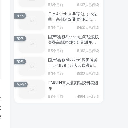
6个月前
6137人已阅读
日本Aivrobta JK学姐（JK先
TOP7
辈）高刺激双通道倒模飞机
杯深度测评报告
5个月前
5400人已阅读
国产谜姬Mizzzee山海经狐妖
TOP8
美臀高刺激倒模名器测评报
告
5个月前
5162人已阅读
国产谜姬(Mizzzee)深田咏美
TOP9
半身倒膜6.4斤大尺度高刺激
名器倒模评测报告
5个月前
5052人已阅读
TAISEN真人复刻硅胶倒模测
TOP10
评
8个月前
4864人已阅读
女
的
更