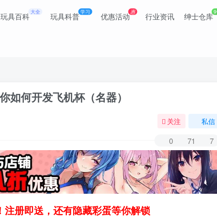
大全
学习
惠
9
玩具百科
玩具科普
优惠活动
行业资讯
绅士仓库
你如何开发飞机杯（名器）
关注
私信
0
71
7
领！注册即送，还有隐藏彩蛋等你解锁