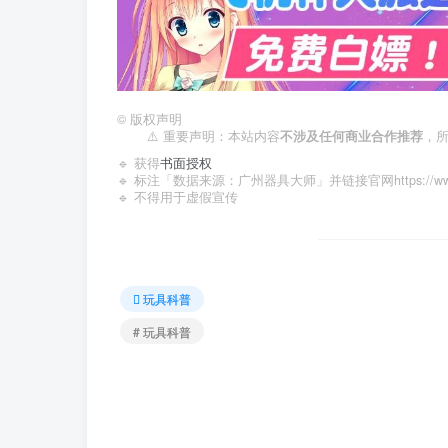
©
版权声明
⚠️ 重要声明：本站内容
不涉及任何商业合作推荐
，
🔹 获得
书面授权
🔹 标注「数据来源：广州器具大师」并链接官网https://www.qi
🔹 不得用于虚假宣传
玩具科普
# 玩具科普