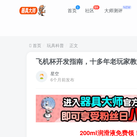
1
99
NEW
首页
社区
大师测评
首页
玩具科普
正文
飞机杯开发指南，十多年老玩家教
星空
6个月前发布
200ml润滑液免费