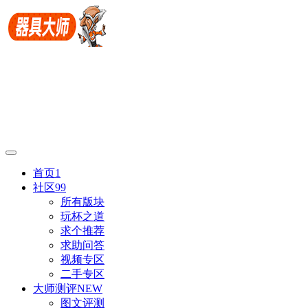
首页
1
社区
99
所有版块
玩杯之道
求个推荐
求助问答
视频专区
二手专区
大师测评
NEW
图文评测