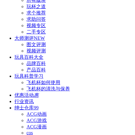
所有版块
玩杯之道
求个推荐
求助问答
视频专区
二手专区
大师测评
NEW
图文评测
视频评测
玩具百科
大全
品牌百科
产品百科
玩具科普
学习
飞机杯如何使用
飞机杯的清洗与保养
优惠活动
惠
行业资讯
绅士仓库
99
ACG动画
ACG游戏
ACG漫画
cos