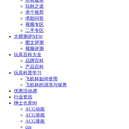
所有版块
玩杯之道
求个推荐
求助问答
视频专区
二手专区
大师测评
NEW
图文评测
视频评测
玩具百科
大全
品牌百科
产品百科
玩具科普
学习
飞机杯如何使用
飞机杯的清洗与保养
优惠活动
惠
行业资讯
绅士仓库
99
ACG动画
ACG游戏
ACG漫画
cos