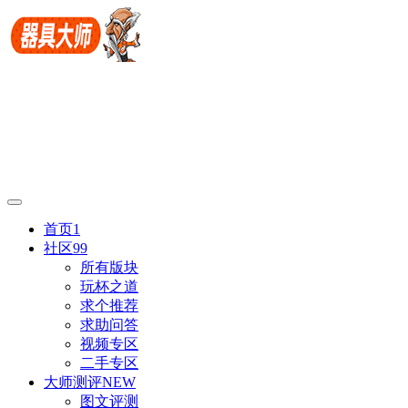
首页
1
社区
99
所有版块
玩杯之道
求个推荐
求助问答
视频专区
二手专区
大师测评
NEW
图文评测