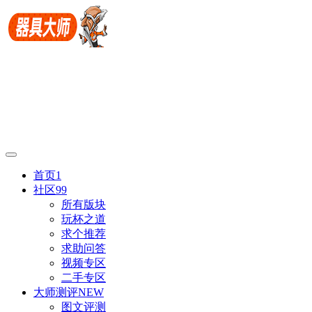
首页
1
社区
99
所有版块
玩杯之道
求个推荐
求助问答
视频专区
二手专区
大师测评
NEW
图文评测