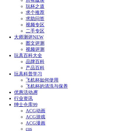
所有版块
玩杯之道
求个推荐
求助问答
视频专区
二手专区
大师测评
NEW
图文评测
视频评测
玩具百科
大全
品牌百科
产品百科
玩具科普
学习
飞机杯如何使用
飞机杯的清洗与保养
优惠活动
惠
行业资讯
绅士仓库
99
ACG动画
ACG游戏
ACG漫画
cos