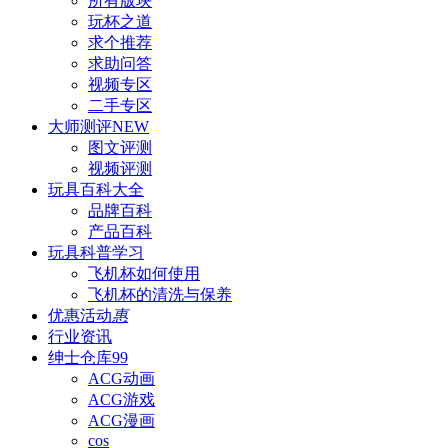
所有版块
玩杯之道
求个推荐
求助问答
视频专区
二手专区
大师测评
NEW
图文评测
视频评测
玩具百科
大全
品牌百科
产品百科
玩具科普
学习
飞机杯如何使用
飞机杯的清洗与保养
优惠活动
惠
行业资讯
绅士仓库
99
ACG动画
ACG游戏
ACG漫画
cos