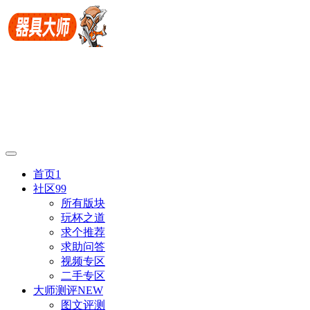
首页
1
社区
99
所有版块
玩杯之道
求个推荐
求助问答
视频专区
二手专区
大师测评
NEW
图文评测