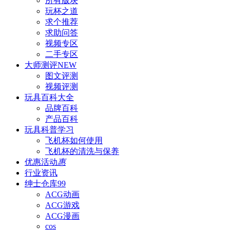
所有版块
玩杯之道
求个推荐
求助问答
视频专区
二手专区
大师测评
NEW
图文评测
视频评测
玩具百科
大全
品牌百科
产品百科
玩具科普
学习
飞机杯如何使用
飞机杯的清洗与保养
优惠活动
惠
行业资讯
绅士仓库
99
ACG动画
ACG游戏
ACG漫画
cos