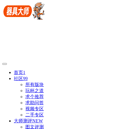
首页
1
社区
99
所有版块
玩杯之道
求个推荐
求助问答
视频专区
二手专区
大师测评
NEW
图文评测