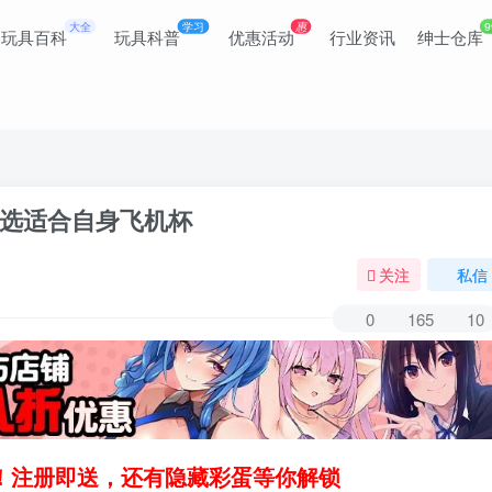
大全
学习
惠
9
玩具百科
玩具科普
优惠活动
行业资讯
绅士仓库
选适合自身飞机杯
关注
私信
0
165
10
领！注册即送，还有隐藏彩蛋等你解锁