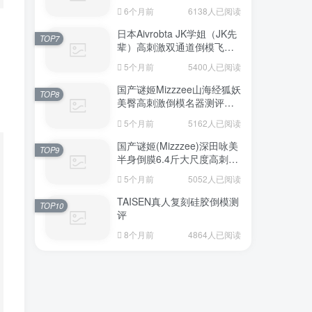
6个月前
6138人已阅读
日本Aivrobta JK学姐（JK先
TOP7
辈）高刺激双通道倒模飞机
杯深度测评报告
5个月前
5400人已阅读
国产谜姬Mizzzee山海经狐妖
TOP8
美臀高刺激倒模名器测评报
告
5个月前
5162人已阅读
国产谜姬(Mizzzee)深田咏美
TOP9
半身倒膜6.4斤大尺度高刺激
名器倒模评测报告
5个月前
5052人已阅读
TAISEN真人复刻硅胶倒模测
TOP10
评
8个月前
4864人已阅读