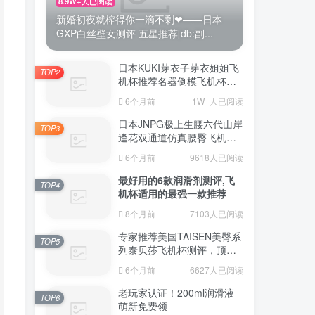
8.9W+人已阅读
新婚初夜就榨得你一滴不剩❤——日本
GXP白丝壁女测评 五星推荐[db:副...
日本KUKI芽衣子芽衣姐姐飞
TOP2
机杯推荐名器倒模飞机杯测
评视频
6个月前
1W+人已阅读
日本JNPG极上生腰六代山岸
TOP3
逢花双通道仿真腰臀飞机杯
（半身款）测评适合追求极
6个月前
9618人已阅读
致真实感的资深玩家
最好用的6款润滑剂测评,飞
TOP4
机杯适用的最强一款推荐
8个月前
7103人已阅读
专家推荐美国TAISEN美臀系
TOP5
列泰贝莎飞机杯测评，顶级
品质带来极致享受!
6个月前
6627人已阅读
老玩家认证！200ml润滑液
TOP6
萌新免费领