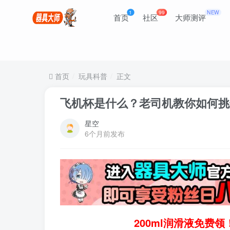
1
99
NEW
首页
社区
大师测评
首页
玩具科普
正文
飞机杯是什么？老司机教你如何挑
星空
6个月前发布
200ml润滑液免费