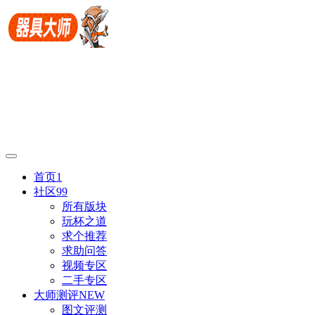
首页
1
社区
99
所有版块
玩杯之道
求个推荐
求助问答
视频专区
二手专区
大师测评
NEW
图文评测