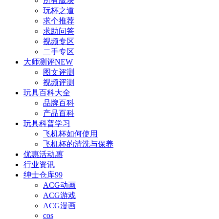
所有版块
玩杯之道
求个推荐
求助问答
视频专区
二手专区
大师测评
NEW
图文评测
视频评测
玩具百科
大全
品牌百科
产品百科
玩具科普
学习
飞机杯如何使用
飞机杯的清洗与保养
优惠活动
惠
行业资讯
绅士仓库
99
ACG动画
ACG游戏
ACG漫画
cos