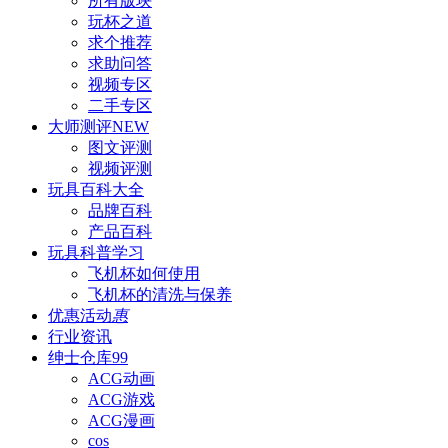
所有版块
玩杯之道
求个推荐
求助问答
视频专区
二手专区
大师测评
NEW
图文评测
视频评测
玩具百科
大全
品牌百科
产品百科
玩具科普
学习
飞机杯如何使用
飞机杯的清洗与保养
优惠活动
惠
行业资讯
绅士仓库
99
ACG动画
ACG游戏
ACG漫画
cos