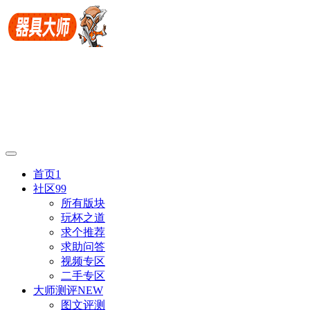
首页
1
社区
99
所有版块
玩杯之道
求个推荐
求助问答
视频专区
二手专区
大师测评
NEW
图文评测