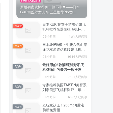
8.9W+人已阅读
新婚初夜就榨得你一滴不剩❤——日本
GXP白丝壁女测评 五星推荐[db:副...
日本KUKI芽衣子芽衣姐姐飞
TOP2
机杯推荐名器倒模飞机杯测
评视频
6个月前
1W+人已阅读
日本JNPG极上生腰六代山岸
TOP3
逢花双通道仿真腰臀飞机杯
（半身款）测评适合追求极
6个月前
9616人已阅读
致真实感的资深玩家
最好用的6款润滑剂测评,飞
TOP4
机杯适用的最强一款推荐
8个月前
7101人已阅读
专家推荐美国TAISEN美臀系
TOP5
列泰贝莎飞机杯测评，顶级
品质带来极致享受!
6个月前
6627人已阅读
老玩家认证！200ml润滑液
TOP6
萌新免费领