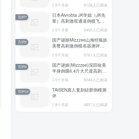
6个月前
6128人已阅读
日本Aivrobta JK学姐（JK先
TOP7
辈）高刺激双通道倒模飞机
杯深度测评报告
5个月前
5400人已阅读
国产谜姬Mizzzee山海经狐妖
TOP8
美臀高刺激倒模名器测评报
告
5个月前
5161人已阅读
国产谜姬(Mizzzee)深田咏美
TOP9
半身倒膜6.4斤大尺度高刺激
名器倒模评测报告
5个月前
5049人已阅读
TAISEN真人复刻硅胶倒模测
TOP10
评
8个月前
4857人已阅读