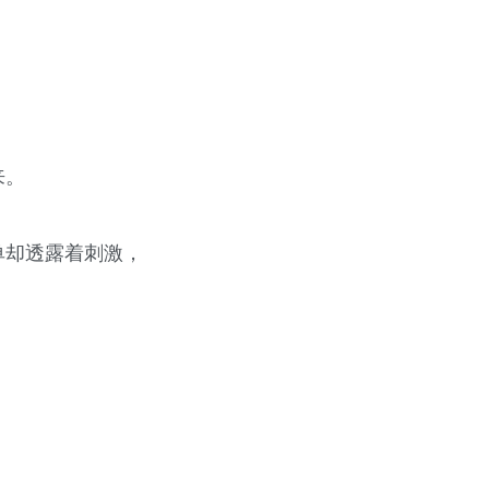
来。
单却透露着刺激，