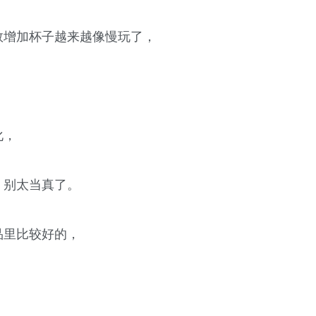
数增加杯子越来越像慢玩了，
化，
，别太当真了。
品里比较好的，