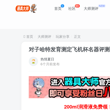
1
99
NEW
首页
社区
大师测评
首页
大师测评
玩家分享
正文
对子哈特发育测定飞机杯名器评测 
热情夏日
6个月前发布
200ml润滑液免费