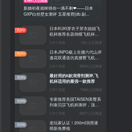
8.9W+人已阅读
新婚初夜就榨得你一滴不剩❤——日本
GXP白丝壁女测评 五星推荐[db:副...
日本KUKI芽衣子芽衣姐姐飞
TOP2
机杯推荐名器倒模飞机杯测
评视频
6个月前
1W+人已阅读
日本JNPG极上生腰六代山岸
TOP3
逢花双通道仿真腰臀飞机杯
（半身款）测评适合追求极
6个月前
9604人已阅读
致真实感的资深玩家
最好用的6款润滑剂测评,飞
TOP4
机杯适用的最强一款推荐
8个月前
7088人已阅读
专家推荐美国TAISEN美臀系
TOP5
列泰贝莎飞机杯测评，顶级
品质带来极致享受!
6个月前
6627人已阅读
老玩家认证！200ml润滑液
TOP6
萌新免费领