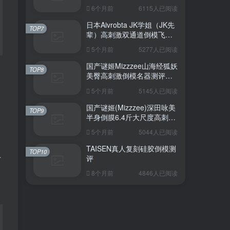
6个月前
6115人已阅读
日本Aivrobta JK学姐（JK先
TOP7
辈）高刺激双通道倒模飞机
杯深度测评报告
5个月前
5277人已阅读
国产谜姬Mizzzee山海经狐妖
TOP8
美臀高刺激倒模名器测评报
、
告
5个月前
5145人已阅读
国产谜姬(Mizzzee)深田咏美
TOP9
半身倒膜6.4斤大尺度高刺激
名器倒模评测报告
5个月前
5044人已阅读
TAISEN真人复刻硅胶倒模测
TOP10
后
评
8个月前
4846人已阅读