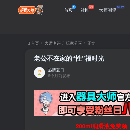
1
99
NEW
首页
社区
大师测评
首页
大师测评
玩家分享
正文
老公不在家的“性”福时光
热情夏日
6个月前发布
200ml润滑液免费