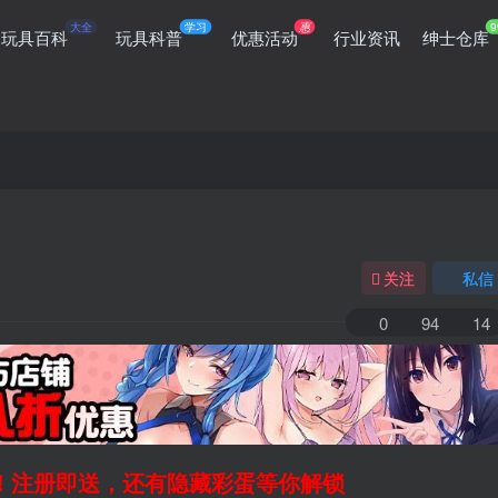
大全
学习
惠
9
玩具百科
玩具科普
优惠活动
行业资讯
绅士仓库
关注
私信
0
94
14
领！注册即送，还有隐藏彩蛋等你解锁