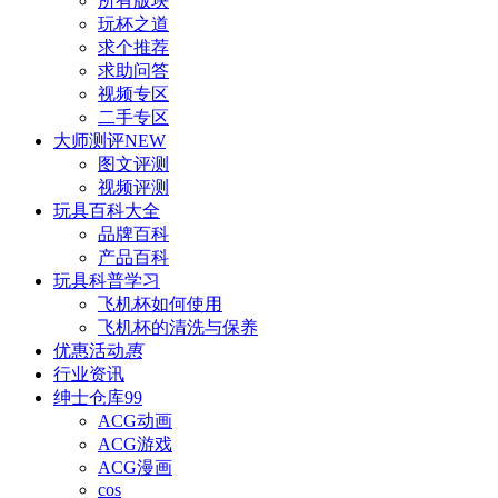
所有版块
玩杯之道
求个推荐
求助问答
视频专区
二手专区
大师测评
NEW
图文评测
视频评测
玩具百科
大全
品牌百科
产品百科
玩具科普
学习
飞机杯如何使用
飞机杯的清洗与保养
优惠活动
惠
行业资讯
绅士仓库
99
ACG动画
ACG游戏
ACG漫画
cos