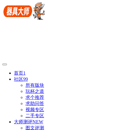
首页
1
社区
99
所有版块
玩杯之道
求个推荐
求助问答
视频专区
二手专区
大师测评
NEW
图文评测