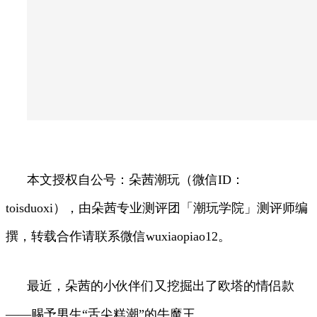
本文授权自公号：朵茜潮玩（微信ID：
toisduoxi），由朵茜专业测评团「潮玩学院」测评师编
撰，转载合作请联系微信wuxiaopiao12。
最近，朵茜的小伙伴们又挖掘出了欧塔的情侣款
——赐予男生“舌尖糕潮”的牛魔王。