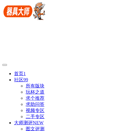
首页
1
社区
99
所有版块
玩杯之道
求个推荐
求助问答
视频专区
二手专区
大师测评
NEW
图文评测