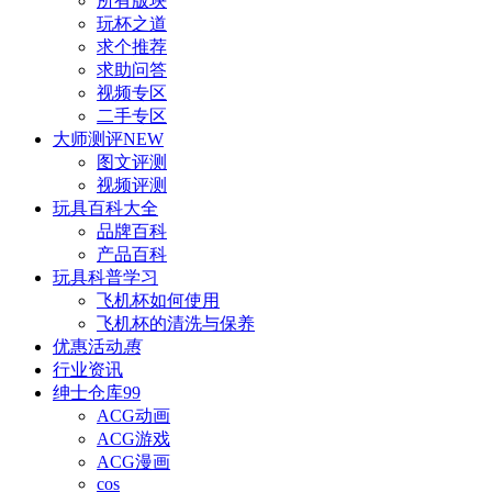
所有版块
玩杯之道
求个推荐
求助问答
视频专区
二手专区
大师测评
NEW
图文评测
视频评测
玩具百科
大全
品牌百科
产品百科
玩具科普
学习
飞机杯如何使用
飞机杯的清洗与保养
优惠活动
惠
行业资讯
绅士仓库
99
ACG动画
ACG游戏
ACG漫画
cos