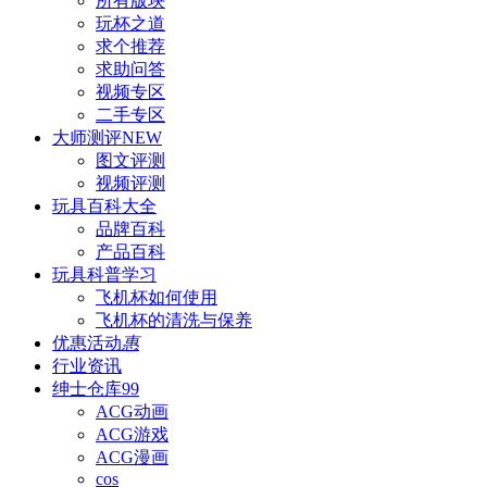
所有版块
玩杯之道
求个推荐
求助问答
视频专区
二手专区
大师测评
NEW
图文评测
视频评测
玩具百科
大全
品牌百科
产品百科
玩具科普
学习
飞机杯如何使用
飞机杯的清洗与保养
优惠活动
惠
行业资讯
绅士仓库
99
ACG动画
ACG游戏
ACG漫画
cos