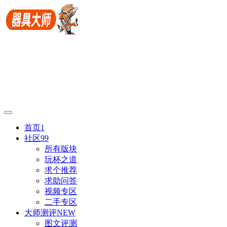
首页
1
社区
99
所有版块
玩杯之道
求个推荐
求助问答
视频专区
二手专区
大师测评
NEW
图文评测