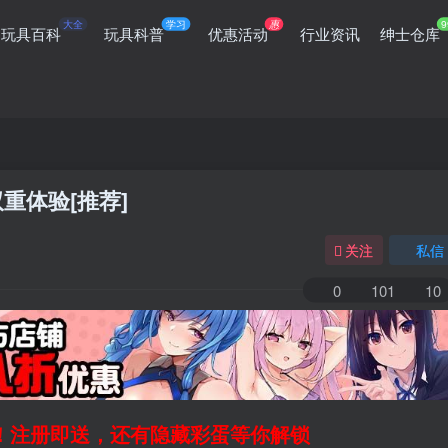
大全
学习
惠
9
玩具百科
玩具科普
优惠活动
行业资讯
绅士仓库
重体验[推荐]
关注
私信
0
101
10
领！注册即送，还有隐藏彩蛋等你解锁