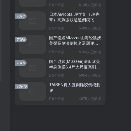
6个月前
6138人已阅读
日本Aivrobta JK学姐（JK先
TOP7
辈）高刺激双通道倒模飞机
杯深度测评报告
5个月前
5400人已阅读
国产谜姬Mizzzee山海经狐妖
TOP8
美臀高刺激倒模名器测评报
告
5个月前
5163人已阅读
国产谜姬(Mizzzee)深田咏美
TOP9
半身倒膜6.4斤大尺度高刺激
名器倒模评测报告
5个月前
5054人已阅读
TAISEN真人复刻硅胶倒模测
TOP10
评
8个月前
4875人已阅读