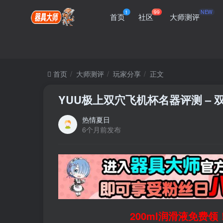
1
99
NEW
首页
社区
大师测评
首页
大师测评
玩家分享
正文
YUU极上双穴飞机杯名器评测 – 双
热情夏日
6个月前发布
200ml润滑液免费