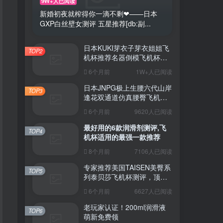
9W+人已阅读
新婚初夜就榨得你一滴不剩❤——日本
GXP白丝壁女测评 五星推荐[db:副...
日本KUKI芽衣子芽衣姐姐飞
TOP2
机杯推荐名器倒模飞机杯测
评视频
6个月前
1W+人已阅读
日本JNPG极上生腰六代山岸
TOP3
逢花双通道仿真腰臀飞机杯
（半身款）测评适合追求极
6个月前
9620人已阅读
致真实感的资深玩家
最好用的6款润滑剂测评,飞
TOP4
机杯适用的最强一款推荐
8个月前
7106人已阅读
专家推荐美国TAISEN美臀系
TOP5
列泰贝莎飞机杯测评，顶级
品质带来极致享受!
6个月前
6627人已阅读
老玩家认证！200ml润滑液
TOP6
萌新免费领