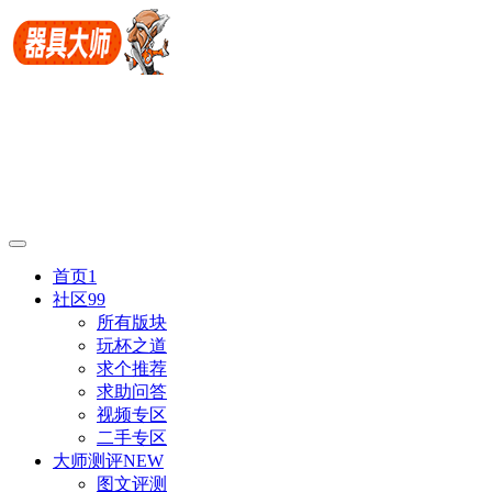
首页
1
社区
99
所有版块
玩杯之道
求个推荐
求助问答
视频专区
二手专区
大师测评
NEW
图文评测