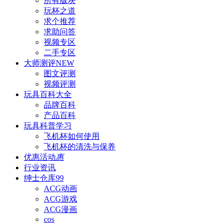
所有版块
玩杯之道
求个推荐
求助问答
视频专区
二手专区
大师测评
NEW
图文评测
视频评测
玩具百科
大全
品牌百科
产品百科
玩具科普
学习
飞机杯如何使用
飞机杯的清洗与保养
优惠活动
惠
行业资讯
绅士仓库
99
ACG动画
ACG游戏
ACG漫画
cos